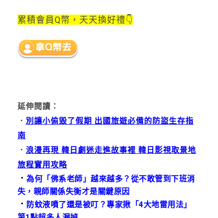
累積會員Q幣，天天換好禮👇
延伸閱讀：
．
別讓小偷毀了假期 出國旅遊必備的防盜生存指
南
．
浪漫再現 韓日劇迷走進故事裡 韓日影視取景地
旅程實用攻略
．
為何「佛系老師」越來越多？從不敢管到下班消
失，親師關係失衡才是關鍵原因
．
防蚊液噴了還是被叮？專家揪「4大地雷用法」
第1點超多人漏掉