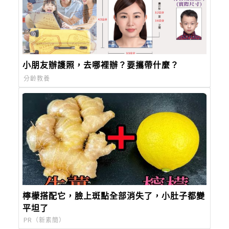
小朋友辦護照，去哪裡辦？要攜帶什麼？
分齡教養
檸檬搭配它，臉上斑點全部消失了，小肚子都變
平坦了
PR（新素簡）