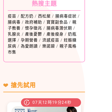
熱搜主題
疫苗
/
配方奶
/
西松屋
/
腸病毒症狀
/
腸病毒
/
政府補助
/
寶寶副食品
/
親
子教養
/
懷孕徵兆
/
腸病毒潛伏期
/
乳腺炎
/
產後憂鬱
/
產後瘦身
/
奶瓶
選擇
/
孕期營養
/
流感疫苗
/
妊娠糖
尿病
/
為愛朗讀
/
樂諾碧
/
親子風格
市集
搶先試用
07
天
12
時
19
分
23
秒