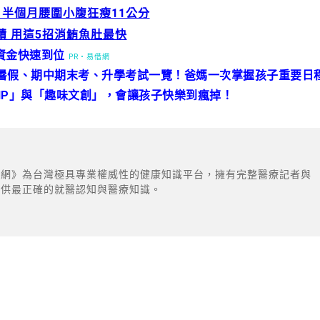
半個月腰圍小腹狂瘦11公分
 用這5招消鮪魚肚最快
資金快速到位
PR・易借網
職寒暑假、期中期末考、升學考試一覽！爸媽一次掌握孩子重要日
子IP」與「趣味文創」，會讓孩子快樂到瘋掉！
康網》為台灣極具專業權威性的健康知識平台，擁有完整醫療記者與
提供最正確的就醫認知與醫療知識。