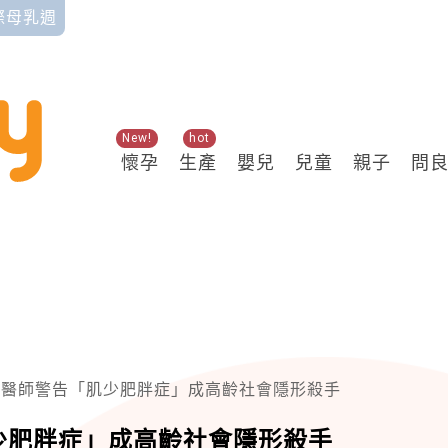
國際母乳週
New!
hot
懷孕
生產
嬰兒
兒童
親子
問
！醫師警告「肌少肥胖症」成高齡社會隱形殺手
少肥胖症」成高齡社會隱形殺手