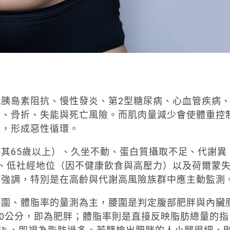
胰島素阻抗、慢性發炎、第2型糖尿病、心血管疾病
倒、骨折、失能與死亡風險。而肌肉量減少會使體重控
失，形成惡性循環。
其65歲以上）、久坐不動、蛋白質攝取不足、代謝異
、低社經地位（因不健康飲食與高壓力）以及荷爾蒙
元強調，特別是在高齡與代謝高風險族群中應主動監測
腰圍、體脂率的量測為主，腰圍是判定腹部肥胖與內臟
80公分，即為肥胖；體脂率則是直接反映脂肪總量的指