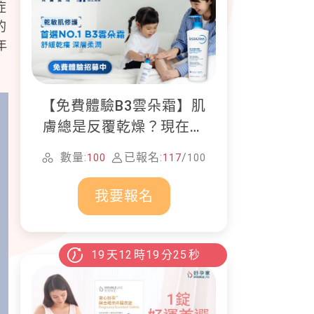
症
的
年
【免費體驗B3雲朵霜】肌
膚總是反覆乾燥？現在就
加入貝膚黛瑪修護體驗計
數量:
已報名:
/
100
117
100
畫！
我要報名
19
天
12
時
19
分
24
秒