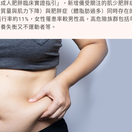
灣成人肥胖臨床實證指引」，新增備受關注的肌少肥胖
肉質量與肌力下降）與肥胖症（體脂肪過多）同時存在
盛行率約11%，女性罹患率較男性高，高危險族群包括
營養失衡又不運動者等。