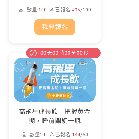
家清潔
數量:
已報名:
/
100
495
100
我要報名
00
天
00
時
00
分
00
秒
高飛星成長飲｜把握黃金
期，睡前關鍵一瓶
數量:
已報名:
/
50
144
50