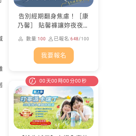
則
告別經期翻身焦慮！［康
乃馨］ 貼馨褲讓妳夜夜好
眠
減
數量:
已報名:
/
100
648
100
同
我要報名
離
00
天
00
時
00
分
00
秒
搭