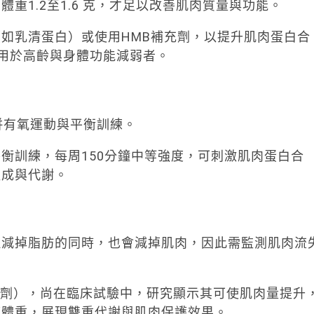
重1.2至1.6 克，才足以改善肌肉質量與功能。
如乳清蛋白）或使用HMB補充劑，以提升肌肉蛋白合
用於高齡與身體功能減弱者。
併有氧運動與平衡訓練。
衡訓練，每周150分鐘中等強度，可刺激肌肉蛋白合
組成與代謝。
但減掉脂肪的同時，也會減掉肌肉，因此需監測肌肉流
RII阻斷劑），尚在臨床試驗中，研究顯示其可使肌肉量提升
瘦體重，展現雙重代謝與肌肉保護效果。