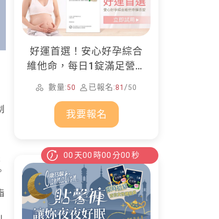
好運首選！安心好孕綜合
維他命，每日1錠滿足營養
所需
數量:
已報名:
/
50
81
50
、
制
我要報名
00
天
00
時
00
分
00
秒
失
。
脂