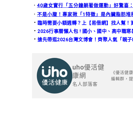
．
40歲女實行「五分鐘躺著做運動」好驚喜：
．
不是小腹！專家揪「1特徵」是內臟脂肪堆積
．
臨時需要小額週轉？上【易借網】找人幫！
．
2026行事曆懶人包 ! 國小、國中、高中
．
搶先帶逛2026台灣文博會！齊聚人氣「親
uho優活健
《優活健
康網
編輯群，
名人部落客