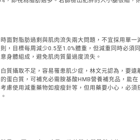
35%，即視為脂肪過多。若篩檢出肥胖的人小腿很細，
同時面對脂肪過剩與肌肉流失兩大問題，不宜採用單一
，目標每周減少0.5至1.0%體重，但減重同時必須
注意身體組成，避免肌肉質量過度流失。
蛋白質攝取不足，容易罹患肌少症，林文元認為，要遠
的蛋白質，可補充必需胺基酸HMB營養補充品，能在
可考慮使用減重藥物如瘦瘦針等，但用藥要小心，必須
脂。