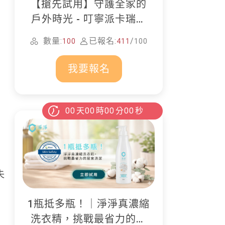
【搶先試用】守護全家的
戶外時光 - 叮寧派卡瑞丁
防蚊液
數量:
已報名:
/
100
411
100
我要報名
00
天
00
時
00
分
00
秒
失
1瓶抵多瓶！｜淨淨真濃縮
，
洗衣精，挑戰最省力的居