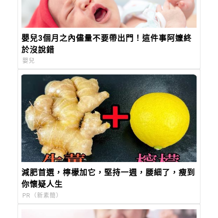
嬰兒3個月之內儘量不要帶出門！這件事阿嬤終
於沒說錯
嬰兒
減肥首選，檸檬加它，堅持一週，腰細了，瘦到
你懷疑人生
PR（新素簡）