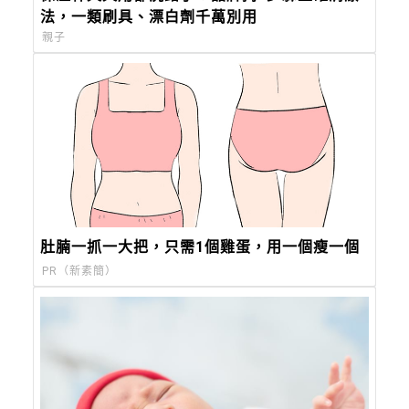
法，一類刷具、漂白劑千萬別用
親子
肚腩一抓一大把，只需1個雞蛋，用一個瘦一個
PR（新素簡）