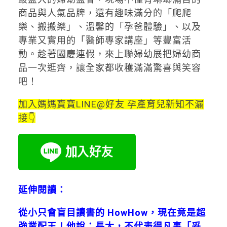
商品與人氣品牌，還有趣味滿分的「爬爬
樂、搬搬樂」、溫馨的「孕爸體驗」、以及
專業又實用的「醫師專家講座」等豐富活
動。趁著國慶連假，來上聯婦幼展把婦幼商
品一次逛齊，讓全家都收穫滿滿驚喜與笑容
吧！
加入媽媽寶寶LINE@好友 孕產育兒新知不漏
接👇
延伸閱讀：
從小只會盲目讀書的 HowHow，現在竟是超
強業配王！他說：長大，不代表得凡事「妥