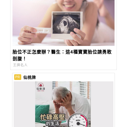
胎位不正怎麼辦？醫生：這4種寶寶胎位請勇敢
剖腹！
王牌名人
仙桃牌
PR