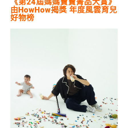
《第24屆媽媽寶寶菁品大賞》
由HowHow揭獎 年度風雲育兒
好物榜