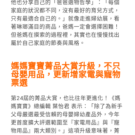
他也分享自己的「爸爸選物哲學」：「每個
家庭的狀況都不同，沒有最好的育兒方式，
只有最適合自己的。」就像走進婦幼展，看
著琳瑯滿目的商品，爸媽一定會選擇困難！
但爸媽在摸索的過程裡，其實也在慢慢找出
屬於自己家庭的節奏與風格。
媽媽寶寶菁品大賞升級，不只
母嬰用品，更新增家電與寵物
票選
第24屆的菁品大賞，也比往年更進化！
《媽
媽寶寶》總編輯 葉怡君 表示：「除了為新手
父母嚴選最受信賴的母嬰婦幼產品外，今年
更首度擴大評選範圍至『家電用品』與『寵
物用品』兩大類別。」這項升級意味著，菁