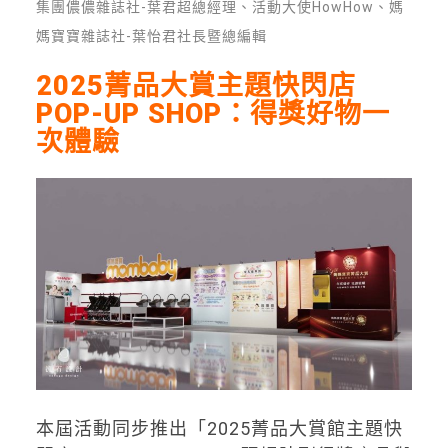
集團儂儂雜誌社-葉君超總經理、活動大使HowHow、媽
媽寶寶雜誌社-葉怡君社長暨總編輯
2025菁品大賞主題快閃店
POP-UP SHOP：得獎好物一
次體驗
本屆活動同步推出「2025菁品大賞館主題快