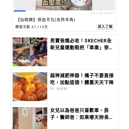
ads by popIn
【仙桃牌】保血平丸(去羚羊角)
深入了解
觀看次數 47,110次
男寶爸媽必收！SKECHER全
新兒童運動鞋把「車庫」穿腳
上，一按還有車子跑出來
超神減肥神器！橘子不要直接
吃，加點這個！體重天天下降
PR（新素簡）
女兒以為爸爸只喜歡車、房
子，醫師爸：如果哪天妳長大
了，也想知道爸爸到底喜歡什