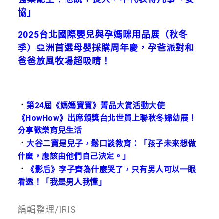
協」
2025台北國際嬰兒與孕媽咪用品展（秋冬
季）亞洲首選母嬰採購周年慶，孕爸派對和
爸爸放風牧場超吸睛！
．
第24屆《媽媽寶寶》菁品大賞活動大使
《HowHow》出席頒獎台北世貿上聯秋冬婦幼展！
分享歡樂育兒生活
．
大谷二寶是兒子，鬆口談教育：「孩子未來想做
什麼，應該由他們自己決定。」
．
《影后》李子齊為什麼哭了，只有男人可以一眼
看透！「我是男人我懂」
編輯整理/IRIS