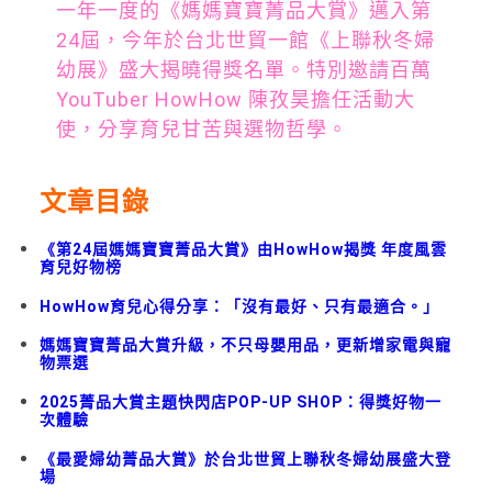
一年一度的《媽媽寶寶菁品大賞》邁入第
24屆，今年於台北世貿一館《上聯秋冬婦
幼展》盛大揭曉得獎名單。特別邀請百萬
YouTuber HowHow 陳孜昊擔任活動大
使，分享育兒甘苦與選物哲學。
文章目錄
《第24屆媽媽寶寶菁品大賞》由HowHow揭獎 年度風雲
育兒好物榜
HowHow育兒心得分享：「沒有最好、只有最適合。」
媽媽寶寶菁品大賞升級，不只母嬰用品，更新增家電與寵
物票選
2025菁品大賞主題快閃店POP-UP SHOP：得獎好物一
次體驗
《最愛婦幼菁品大賞》於台北世貿上聯秋冬婦幼展盛大登
場