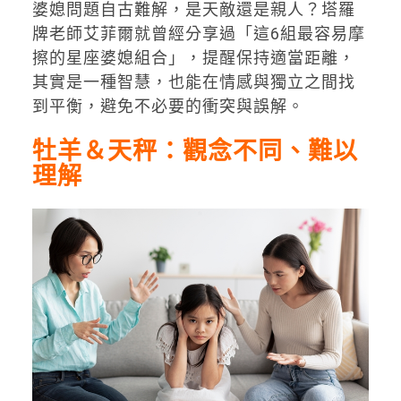
婆媳問題自古難解，是天敵還是親人？塔羅
牌老師艾菲爾就曾經分享過「這6組最容易摩
擦的星座婆媳組合」，提醒保持適當距離，
其實是一種智慧，也能在情感與獨立之間找
到平衡，避免不必要的衝突與誤解。
牡羊＆天秤：觀念不同、難以
理解