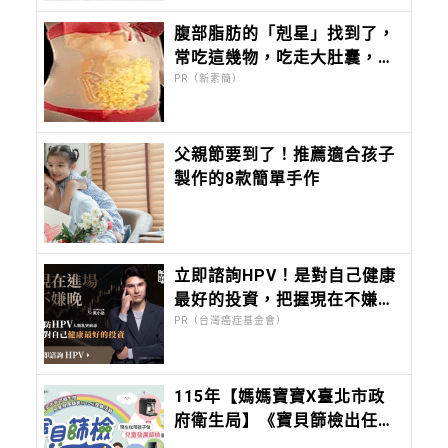
腹部脂肪的「剋星」找到了，
常吃這幾物，吃走大肚囊，瘦
出小蠻腰
PR（新素簡）
父親節要到了！推薦適合孩子
製作的8款簡單手作
立即諮詢HPV！是對自己健康
最好的投資，把握現在不嫌
晚！
PR（台灣癌症基金會）
115年【媽媽寶寶X臺北市政
府衛生局】《寶貝篩檢出任
務》系列活動