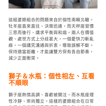
這組婆媳組合的問題來自於個性南轅北轍。
牡羊座直來直往、決策迅速，而天秤座習慣
三思而後行、講求平衡與和諧。兩人在價值
觀、處世方式上分歧甚大，一個愛快刀斬亂
麻，一個講究溝通與折衷，導致誤解不斷。
保持適當距離，才能讓雙方保有各自節奏，
減少正面衝突。
獅子＆水瓶：個性相左、互看
不順眼
獅子座熱情高調、喜歡被關注，而水瓶座理
性冷靜、崇尚獨立。這樣的婆媳組合在日常