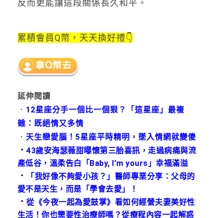
反而更能讓這段關係長久和平。
累積會員Q幣，天天換好禮👇
延伸閱讀
．
12星座分手一個比一個狠？「這星座」最複
雜：既絕情又多情
．
天生戀愛腦！5星座平時精明，墜入情網就變傻
．
43歲安海瑟薇甜曝懷第三胎喜訊，走過病痛與流
產低谷，溫柔告白「Baby, I’m yours」幸福滿溢
．
「我好像不夠愛小孩？」醫師專業分享：父母的
愛不是天生，而是「學會去愛」！
．
從《今夜一起為愛鼓掌》看如何經營夫妻美好性
生活！你也需要性治療師嗎？從療程內容一起解惑