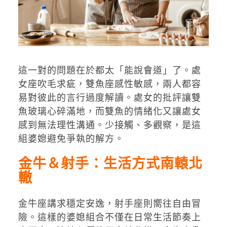
這一對的問題在於都太「能說會道」了。處
女座吹毛求疵，雙魚座感性敏感，兩人都容
易對彼此的言行過度解讀。處女的批評讓雙
魚玻璃心碎滿地，而雙魚的情緒化又讓處女
感到無法理性溝通。少接觸、多觀察，是這
組婆媳避免爭執的解方。
金牛＆射手：生活方式南轅北
轍
金牛座講求穩定安逸，射手座則嚮往自由冒
險。這樣的婆媳組合不僅在日常生活節奏上