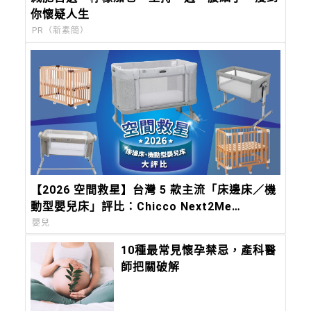
你懷疑人生
PR（新素簡）
【2026 空間救星】台灣 5 款主流「床邊床／機
動型嬰兒床」評比：Chicco Next2Me
Forever，都會育兒的終極解方
嬰兒
10種最常見懷孕禁忌，產科醫
師把關破解