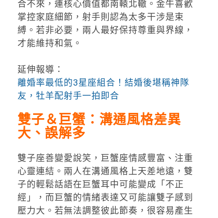
合不來，連核心價值都南轅北轍。金牛喜歡
掌控家庭細節，射手則認為太多干涉是束
縛。若非必要，兩人最好保持尊重與界線，
才能維持和氣。
延伸報導：
離婚率最低的3星座組合！結婚後堪稱神隊
友，牡羊配射手一拍即合
雙子＆巨蟹：溝通風格差異
大、誤解多
雙子座善變愛說笑，巨蟹座情感豐富、注重
心靈連結。兩人在溝通風格上天差地遠，雙
子的輕鬆話語在巨蟹耳中可能變成「不正
經」，而巨蟹的情緒表達又可能讓雙子感到
壓力大。若無法調整彼此節奏，很容易產生