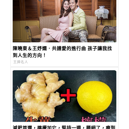
陳曉東＆王妤嫻．共譜愛的進行曲 孩子讓我找
到人生的方向！
王牌名人
減肥首選，檸檬加它，堅持一週，腰細了，瘦到