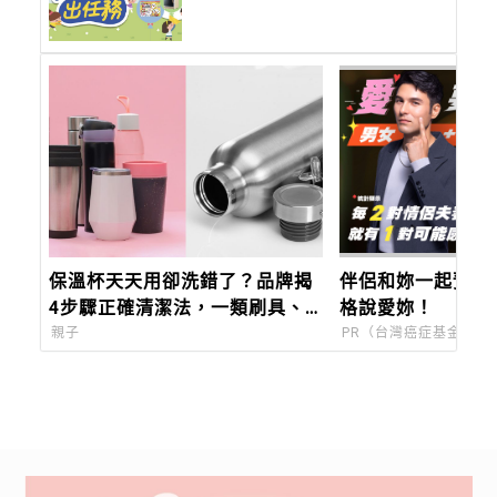
保溫杯天天用卻洗錯了？品牌揭
伴侶和妳一起預防
4步驟正確清潔法，一類刷具、
格說愛妳！
漂白劑千萬別用
親子
PR（台灣癌症基金會）