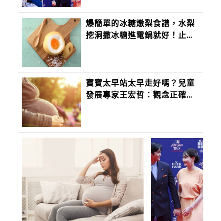
爆簡單的冰糖燉梨食譜，水梨
挖洞撒冰糖進電鍋就好！止咳
潤肺又有甜口感，孩子好喜歡
寶寶太早站太早走好嗎？兒童
發展專家王宏哲：觀念正確才
重要