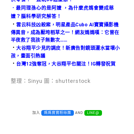
．
最同理孫心的是阿嬤 ，為什麼虎媽會變成慈
嬤？腦科學研究解答！
．
雲云科技凶殺案，明星產品Cubo AI寶寶攝影機
傳異音，成為壓垮稻草之一！網友媽媽嘆：它曾在
半夜救了我孩子無數次……
．
大谷翔平少見的調皮！新廣告對鏡頭灑水當壞小
孩，畫面引熱議
．
台灣12強奪冠，大谷翔平也關注！IG轉發祝賀
整理：Sinyu 圖：shutterstock
加入
媽媽寶寶粉絲團
AND
LINE@