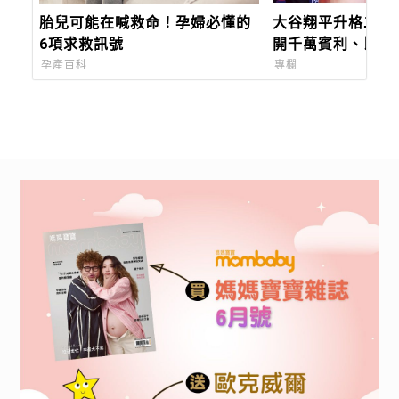
胎兒可能在喊救命！孕婦必懂的
大谷翔平升格二寶
6項求救訊號
開千萬賓利、比賽
孩子，好爸爸模式
孕產百科
專欄