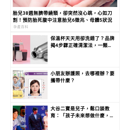
胎兒38週無臍帶繞頸，卻突然沒心跳，心如刀
割！預防胎死腹中注意胎兒6徵兆、母體5狀況
孕產百科
保溫杯天天用卻洗錯了？品牌
揭4步驟正確清潔法，一類刷
具、漂白劑千萬別用
小朋友辦護照，去哪裡辦？要
攜帶什麼？
大谷二寶是兒子，鬆口談教
育：「孩子未來想做什麼，應
該由他們自己決定。」