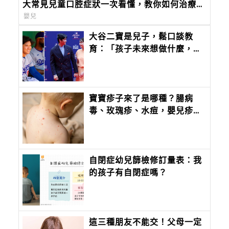
大常見兒童口腔症狀一次看懂，教你如何治療及
照護！
嬰兒
大谷二寶是兒子，鬆口談教
育：「孩子未來想做什麼，應
該由他們自己決定。」
寶寶疹子來了是哪種？腸病
毒、玫瑰疹、水痘，嬰兒疹子
問題照護全攻略
自閉症幼兒篩檢修訂量表：我
的孩子有自閉症嗎？
這三種朋友不能交！父母一定