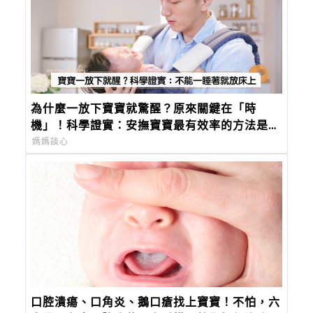
為什麼一放下寶寶就驚醒？原來關鍵在「時
機」！科學證實：安撫寶寶最有效率的方法是這
個
媽媽談心
口腔潰瘍、口角炎、鵝口瘡找上寶寶！不怕，六