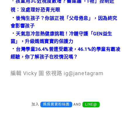
．
孩童用3C近視度數增？醫建議「1物」控制近
視：沒處理好恐青光眼
．
後悔生孩子？你該正視「父母倦怠」，因為終究
會影響孩子
．
天氣忽冷忽熱健康挑戰！冷鏈守護「GEN益生
菌」，升級媽媽寶寶的保護力
．
台灣學童36.4%曾遭受霸凌，46.1%的學童有霸凌
經驗，你了解孩子在校情況嗎？
編輯 Vicky 圖 依視路 ig@janetagram
加入
媽媽寶寶粉絲團
AND
LINE@