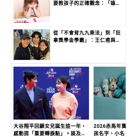
要教孩子的正確觀念：「遠離
霸凌」從交朋友開始
從「不會背九九乘法」到「狂
拿獎學金學霸」：王仁甫與季
芹做到最難的事：讓孩子長成
自己的樣子
大谷翔平回顧女兒誕生這一年，
2026赤馬年寶寶
感動提「重要轉捩點」。談及日
孩名字、小名、乳