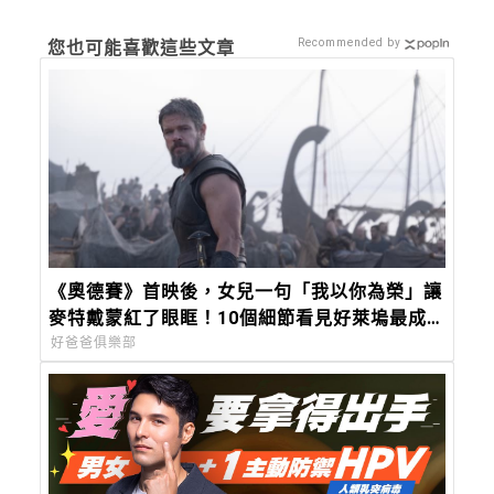
Recommended by
您也可能喜歡這些文章
《奧德賽》首映後，女兒一句「我以你為榮」讓
麥特戴蒙紅了眼眶！10個細節看見好萊塢最成
熟的爸爸
好爸爸俱樂部