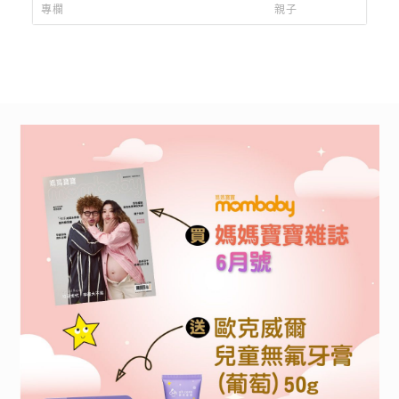
常陪真美子追劇！
切記不要「這六個
專欄
親子