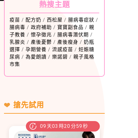
熱搜主題
疫苗
/
配方奶
/
西松屋
/
腸病毒症狀
/
腸病毒
/
政府補助
/
寶寶副食品
/
親
子教養
/
懷孕徵兆
/
腸病毒潛伏期
/
乳腺炎
/
產後憂鬱
/
產後瘦身
/
奶瓶
選擇
/
孕期營養
/
流感疫苗
/
妊娠糖
尿病
/
為愛朗讀
/
樂諾碧
/
親子風格
市集
搶先試用
09
天
03
時
20
分
57
秒