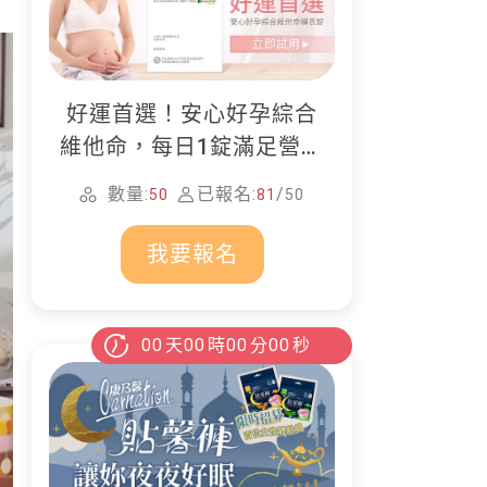
好運首選！安心好孕綜合
維他命，每日1錠滿足營養
所需
數量:
已報名:
/
50
81
50
我要報名
00
天
00
時
00
分
00
秒