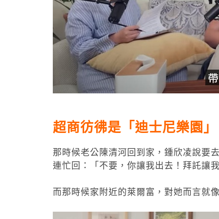
超商彷彿是「迪士尼樂園」
那時候老公陳清河回到家，鍾欣凌說要
連忙回：「不要，你讓我出去！拜託讓
而那時候家附近的萊爾富，對她而言就