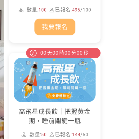
家清潔
數量:
已報名:
/
100
495
100
我要報名
00
天
00
時
00
分
00
秒
高飛星成長飲｜把握黃金
期，睡前關鍵一瓶
數量:
已報名:
/
50
144
50