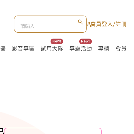
會員登入/註冊
New!
New!
良醫
影音專區
試用大隊
專題活動
專欄
會員
己