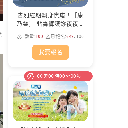
告別經期翻身焦慮！［康
乃馨］ 貼馨褲讓妳夜夜好
眠
的
數量:
已報名:
/
100
648
100
我要報名
00
天
00
時
00
分
00
秒