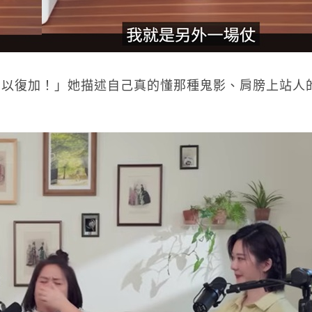
無以復加！」她描述自己真的懂那種鬼影、肩膀上站人