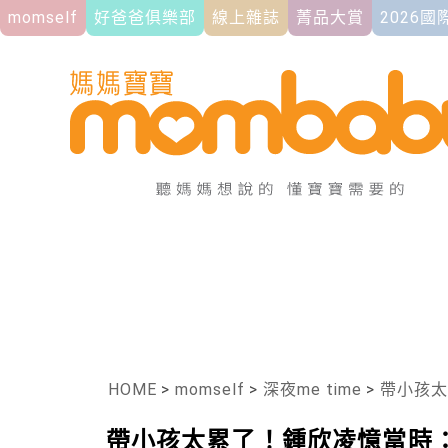
momself
好爸爸俱樂部
線上雜誌
菁品大賞
2026
HOME
>
momself
>
深夜me time
>
帶小孩太累
帶小孩太累了！鍾欣凌憶當時