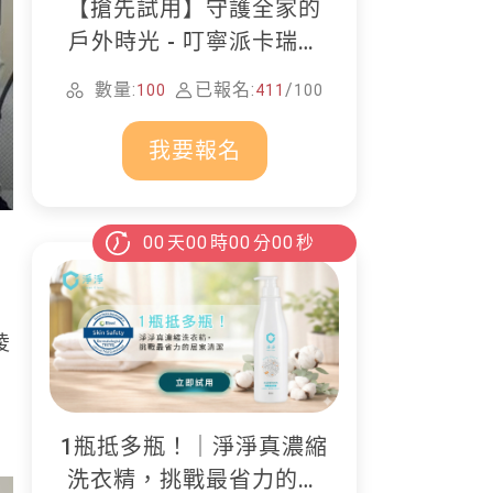
【搶先試用】守護全家的
戶外時光 - 叮寧派卡瑞丁
防蚊液
數量:
已報名:
/
100
411
100
我要報名
00
天
00
時
00
分
00
秒
凌
1瓶抵多瓶！｜淨淨真濃縮
洗衣精，挑戰最省力的居