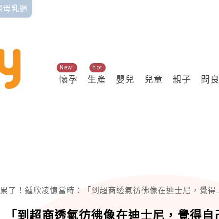
國際母乳週
New!
hot
懷孕
生產
嬰兒
兒童
親子
問
了！鍾欣凌憶當時：「到超商透氣彷彿像在迪士尼，覺得自己是差勁的媽媽。」
：「到超商透氣彷彿像在迪士尼，覺得自