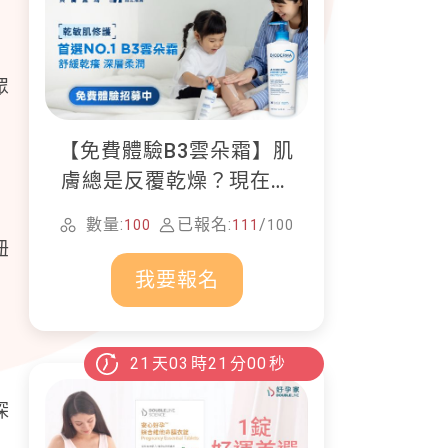
眾
【免費體驗B3雲朵霜】肌
，
膚總是反覆乾燥？現在就
加入貝膚黛瑪修護體驗計
數量:
已報名:
/
100
111
100
畫！
紐
我要報名
21
天
03
時
20
分
58
秒
深