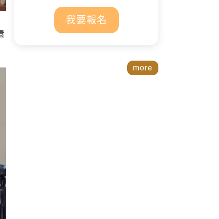
我要報名
還
more