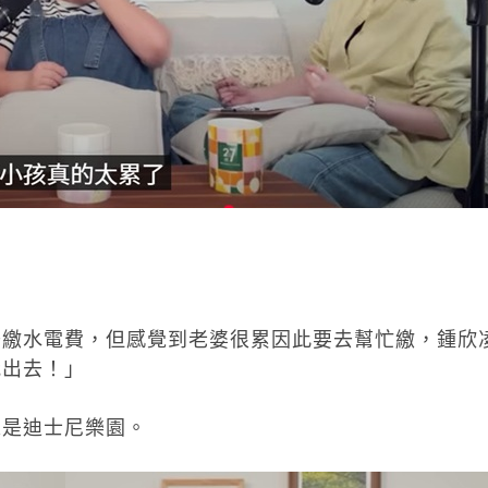
去繳水電費，但感覺到老婆很累因此要去幫忙繳，鍾欣
我出去！」
像是迪士尼樂園。