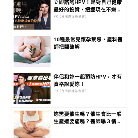
立即諮詢HPV！是對自己健康
最好的投資，把握現在不嫌
晚！
PR（台灣癌症基金會）
10種最常見懷孕禁忌，產科醫
師把關破解
伴侶和妳一起預防HPV，才有
資格說愛妳！
PR（台灣癌症基金會）
妳需要催生嗎？催生會比一般
生產還要痛嗎？醫師曝３情況
需考慮催生！