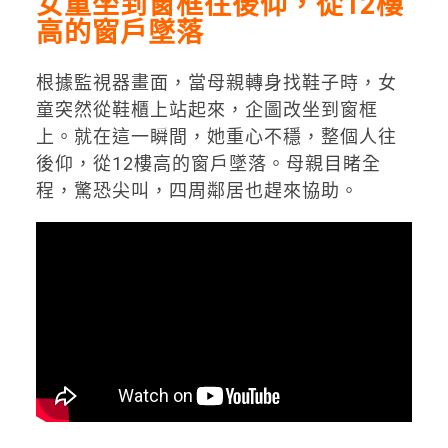
女童坐到窗框往後仰，從12樓
高的窗戶墜落
根據監視器畫面，當母親轉身找鞋子時，女
童突然從鞋櫃上站起來，企圖改坐到窗框
上。就在這一瞬間，她重心不穩，整個人往
後仰，從12樓高的窗戶墜落。母親目睹全
程，驚恐尖叫，四周鄰居也趕來協助。