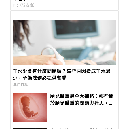
PR（新素簡）
羊水少會有什麼問題嗎？這些原因造成羊水過
少，孕媽咪務必提供警覺
孕產百科
胎兒體重最全大補帖：那些關
於胎兒體重的問題與迷思，全
面破解報你知