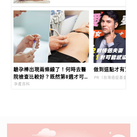
驗孕棒出現兩條線了！何時去醫
做到這點才有資格
院檢查比較好？既然第8週才可
PR（台灣癌症基金會）
以領孕婦健康手冊，那時候再去
孕產百科
就好？