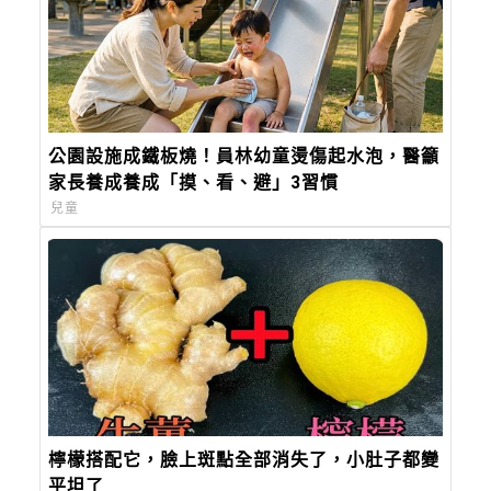
公園設施成鐵板燒！員林幼童燙傷起水泡，醫籲
家長養成養成「摸、看、避」3習慣
兒童
檸檬搭配它，臉上斑點全部消失了，小肚子都變
平坦了