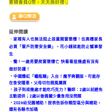
累積會員Q幣，天天換好禮👇
延伸閱讀
．
家裡有人也無法阻止孩童開窗墜樓！住高樓家長
必買「窗戶防墜安全鎖」，花小錢就能防止憾事發
生
．
慟 ! 一歲男嬰爬窗墜樓亡 快看看這幾處有沒有
做好防護！
．
中國爆紅「蠟瓶糖」入台！魔芋爽翻版，可能存
在食安隱患，父母切勿跟風購買
．
孩子到底幾歲才能吃巧克力？醫師：2歲以前避免
主動提供；2歲以後偶爾少量食用沒問題
．
2026幼兒園補助！按表告訴你類型區分與補助，
還有各縣市加碼