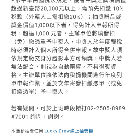
※依中華民國稅法規定，機會中獎之獎項價值
超過新臺幣20,000元以上，需預先扣繳 10%
稅款（外籍人士需扣繳20%）；抽獎贈品或
獎金價值1,000以下者，得免計入申報所得
稅，超過1,000 元者，主辦單位將填發扣
（免）繳憑單予中獎人，中獎人於年度報稅
時必須計入個人所得合併申報。故中獎人須
依規定繳交身分證影本方可領獎，中獎人若
無法配合，則視為自動棄權，不具得獎資
格。主辦單位將依法向稅捐機關進行年度列
單申報作業，並於次年寄發扣繳憑單（或免
扣繳憑單）予中獎人。
若有疑問，可於上班時段撥打02-2505-8989
#7001 詢問，謝謝。
本活動抽獎使用
Lucky Draw線上抽獎機