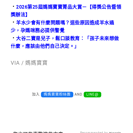
．
2026第25屆媽媽寶寶菁品大賞－【得獎公告暨領
獎辦法】
．
羊水少會有什麼問題嗎？這些原因造成羊水過
少，孕媽咪務必提供警覺
．
大谷二寶是兒子，鬆口談教育：「孩子未來想做
什麼，應該由他們自己決定。」
VIA / 媽媽寶寶
加入
媽媽寶寶粉絲團
AND
LINE@
Recommended by