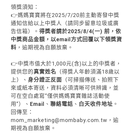
領獎須知：
👉媽媽寶寶將在2025/7/20前主動寄發中獎
通知信給以上中獎人（請同步留意垃圾或廣
告信箱）。
得獎者請於2025/8/4(一) 前，依
中獎商品金額，以email方式回覆以下領獎資
料
，逾期視為自願放棄。
👉中獎市值大於1,000元(含)以上的中獎者，
提供您的
真實姓名
（得獎人年齡須滿18歲以
上）、
身分證正反面
（可掃描傳送、拍照下
來或紙本寄送，資料必須清晰可供辨識，並
可在空白處寫“僅供媽媽寶寶雜誌活動使
用”）、
Email
、
聯絡電話
、
白天收件地址
。
回傳至：
mom_marketing@
mombaby.com.tw
，逾
期視為自願放棄。