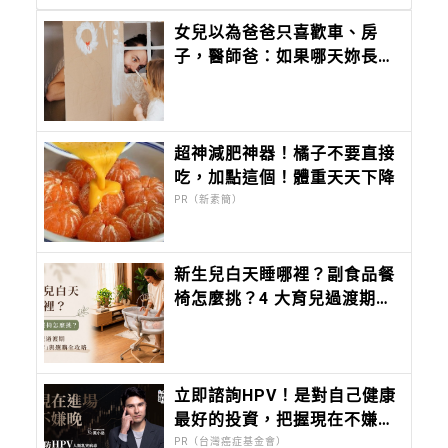
女兒以為爸爸只喜歡車、房
子，醫師爸：如果哪天妳長大
了，也想知道爸爸到底喜歡什
麼？爸爸的答案會是：
「妳。」
超神減肥神器！橘子不要直接
吃，加點這個！體重天天下降
PR（新素簡）
新生兒白天睡哪裡？副食品餐
椅怎麼挑？4 大育兒過渡期
「客廳陪伴」與選購全攻略
立即諮詢HPV！是對自己健康
最好的投資，把握現在不嫌
晚！
PR（台灣癌症基金會）