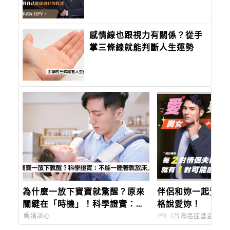
感情線也跟視力有關係？從手
掌三條線就能判斷人生運勢
為什麼一放下寶寶就驚醒？原來
伴侶和妳一起預防
關鍵在「時機」！科學證實：安
格說愛妳！
撫寶寶最有效率的方法是這個
媽媽談心
PR（台灣癌症基金會）