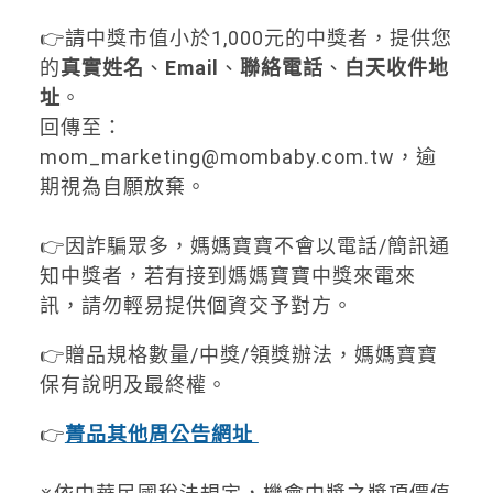
👉請中獎市值小於1,000元的中獎者，提供您
的
真實姓名
、
Email
、
聯絡電話
、
白天收件地
址
。
回傳至：
mom_marketing@
mombaby.com.tw
，逾
期視為自願放棄。
👉因詐騙眾多，媽媽寶寶不會以電話/簡訊通
知中獎者，若有接到媽媽寶寶中獎來電來
訊，請勿輕易提供個資交予對方。
👉贈品規格數量/中獎/領獎辦法，媽媽寶寶
保有說明及最終權。
👉
菁品其他周公告網址