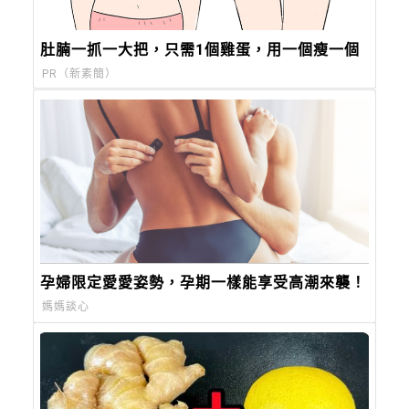
肚腩一抓一大把，只需1個雞蛋，用一個瘦一個
PR（新素簡）
孕婦限定愛愛姿勢，孕期一樣能享受高潮來襲！
媽媽談心