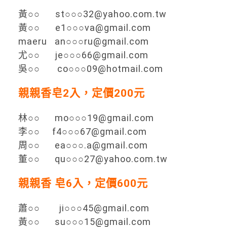
黃○○ st○○○32@yahoo.com.tw
黃○○ e1○○○va@gmail.com
maeru an○○○ru@gmail.com
尤○○ je○○○66@gmail.com
吳○○ co○○○09@hotmail.com
親親香皂2入，定價200元
林○○ mo○○○19@gmail.com
李○○ f4○○○67@gmail.com
周○○ ea○○○.a@gmail.com
董○○ qu○○○27@yahoo.com.tw
親親香 皂6入，定價600元
蕭○○ ji○○○45@gmail.com
黃○○ su○○○15@gmail.com