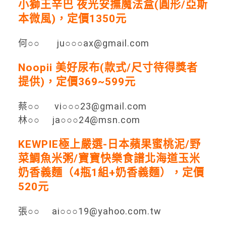
小獅王辛巴 夜光安撫魔法盒(圓形/亞斯
本微風)，定價1350元
何○○ ju○○○ax@gmail.com
Noopii 美好尿布(款式/尺寸待得獎者
提供)，定價369~599元
蔡○○ vi○○○23@gmail.com
林○○ ja○○○24@msn.com
KEWPIE極上嚴選-日本蘋果蜜桃泥/野
菜鯛魚米粥/寶寶快樂食譜北海道玉米
奶香義麵（4瓶1組+奶香義麵），定價
520元
張○○ ai○○○19@yahoo.com.tw