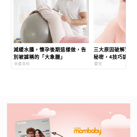
減緩水腫，懷孕後期這樣做，告
三大原因破解寶寶
別被謔稱的「大象腿」
秘密，4技巧訓練
「漏水」
孕產百科
嬰兒