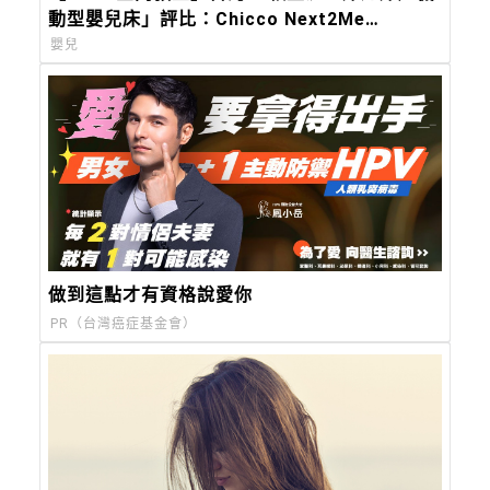
動型嬰兒床」評比：Chicco Next2Me
Forever，都會育兒的終極解方
嬰兒
做到這點才有資格說愛你
PR（台灣癌症基金會）