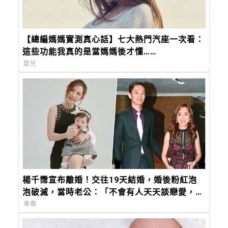
【總編媽媽實測真心話】七大熱門汽座一次看：
這些功能我真的是當媽媽後才懂……
嬰兒
楊千霈宣布離婚！交往19天結婚，婚後粉紅泡
泡破滅，當時老公：「不會有人天天談戀愛，那
只是偶像劇，我們要學會過生活。」
專欄