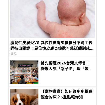
脂漏性皮膚炎VS.異位性皮膚炎傻傻分不清？醫
師指出關鍵：異位性皮膚炎症狀可能延續到成
年！
嬰兒
搶先帶逛2026台灣文博會！
齊聚人氣「親子IP」與「趣味
文創」，會讓孩子快樂到瘋
掉！
【寵物寶寶】如何為狗狗挑選
適合的床？5重點報你知