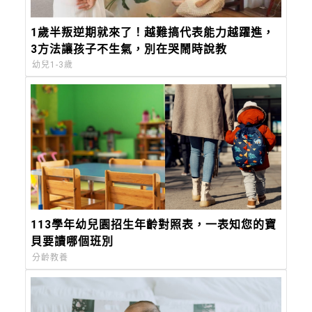
1歲半叛逆期就來了！越難搞代表能力越躍進，
3方法讓孩子不生氣，別在哭鬧時說教
幼兒1-3歲
113學年幼兒園招生年齡對照表，一表知您的寶
貝要讀哪個班別
分齡教養