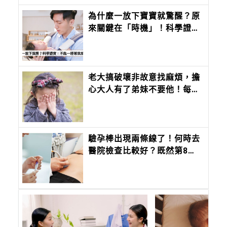
為什麼一放下寶寶就驚醒？原
來關鍵在「時機」！科學證
實：安撫寶寶最有效率的方法
是這個
老大搞破壞非故意找麻煩，擔
心大人有了弟妹不要他！每天
2動作讓大寶知道爸媽一樣愛
他
驗孕棒出現兩條線了！何時去
醫院檢查比較好？既然第8週
才可以領孕婦健康手冊，那時
候再去就好？