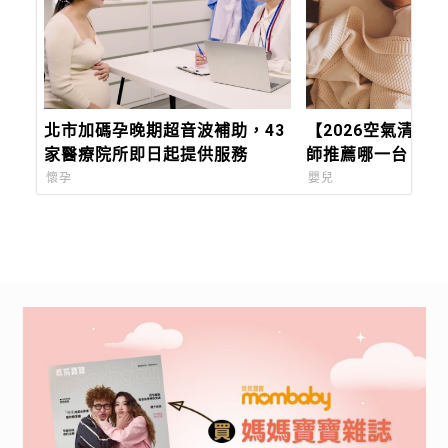
北市加碼孕晚期超音波補助，43
【2026空氣清淨
家醫療院所即日起提供服務
師推薦哪一台？守
關鍵選擇
懷孕
嬰兒