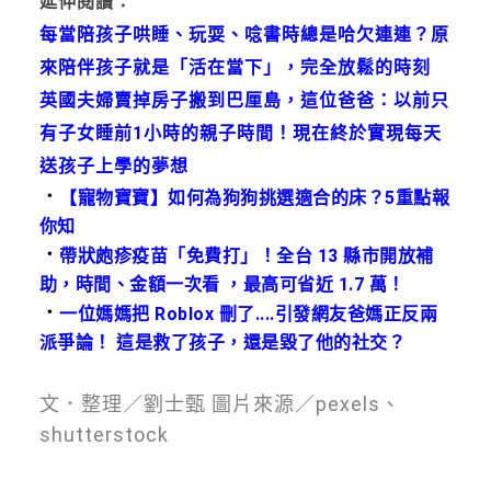
延伸閱讀：
每當陪孩子哄睡、玩耍、唸書時總是哈欠連連？原
來陪伴孩子就是「活在當下」，完全放鬆的時刻
英國夫婦賣掉房子搬到巴厘島，這位爸爸：以前只
有子女睡前1小時的親子時間！現在終於實現每天
送孩子上學的夢想
．
【寵物寶寶】如何為狗狗挑選適合的床？5重點報
你知
．
帶狀皰疹疫苗「免費打」！全台 13 縣市開放補
助，時間、金額一次看 ，最高可省近 1.7 萬！
．
一位媽媽把 Roblox 刪了....引發網友爸媽正反兩
派爭論！ 這是救了孩子，還是毀了他的社交？
文．整理／劉士甄 圖片來源／pexels、
shutterstock