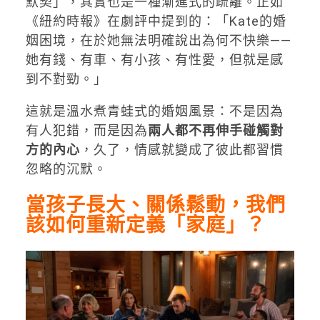
默契」，其實也是一種漸進式的疏離。正如
《紐約時報》在劇評中提到的：「Kate的婚
姻困境，在於她無法明確說出為何不快樂——
她有錢、有車、有小孩、有性愛，但就是感
到不對勁。」
這就是溫水煮青蛙式的婚姻風景：不是因為
有人犯錯，而是因為
兩人都不再伸手碰觸對
方的內心
，久了，情感就變成了彼此都習慣
忽略的沉默。
當孩子長大、關係鬆動，我們
該如何重新定義「家庭」？