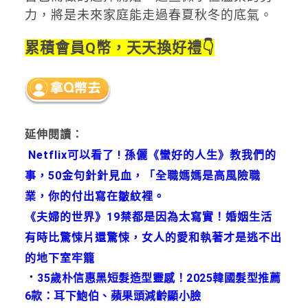
力，將是未來家庭能走過春夏秋冬的底氣。
累積會員Q幣，天天換好禮👇
延伸閱讀：
Netflix可以看了 ! 孫儷《蠻好的人生》教我們的
事，50金句針針見血，「全職媽媽是高風險職
業，你的付出寫在皺紋裡。
《夫婦的世界》19禁都是因為太寫實！婚姻生活
有時比驚悚片還驚悚，女人的愛和執著才是逃不出
的地下室牢籠
．
35歲朴信惠黑短髮造型靈感！2025韓國髮型推薦
6款：耳下鮑伯、蘋果頭減齡顯小臉