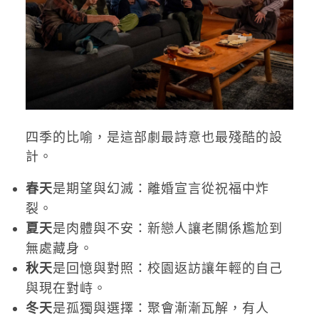
四季的比喻，是這部劇最詩意也最殘酷的設
計。
春天
是期望與幻滅：離婚宣言從祝福中炸
裂。
夏天
是肉體與不安：新戀人讓老關係尷尬到
無處藏身。
秋天
是回憶與對照：校園返訪讓年輕的自己
與現在對峙。
冬天
是孤獨與選擇：聚會漸漸瓦解，有人