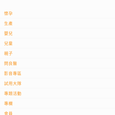
懷孕
生產
嬰兒
兒童
親子
問良醫
影音專區
試用大隊
專題活動
專欄
會員