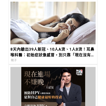
8天內驗出39人新冠、10人A流、1人B流！耳鼻
喉科醫：初始症狀像感冒，別只靠「現在沒有發
燒」安慰自己
親子