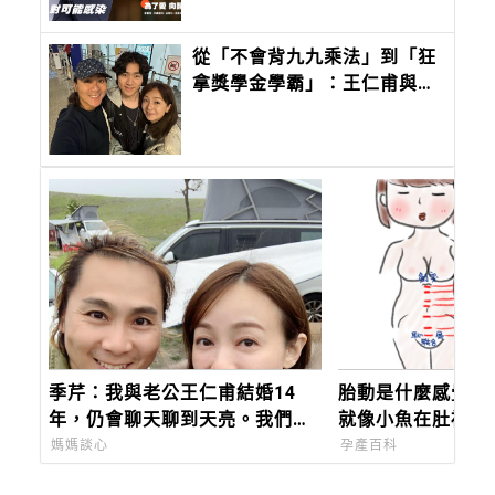
從「不會背九九乘法」到「狂
拿獎學金學霸」：王仁甫與季
芹做到最難的事：讓孩子長成
自己的樣子
季芹：我與老公王仁甫結婚14
胎動是什麼感覺？
年，仍會聊天聊到天亮。我們是
就像小魚在肚裡面
夫妻，更是一輩子的「芹仁」。
媽媽談心
孕產百科