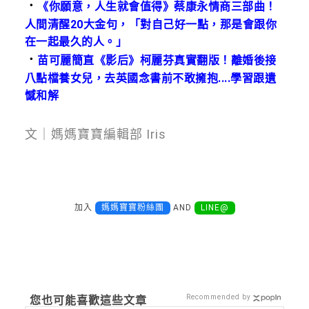
．
《你願意，人生就會值得》蔡康永情商三部曲！
人間清醒20大金句，「對自己好一點，那是會跟你
在一起最久的人。」
．
苗可麗簡直《影后》柯麗芬真實翻版！離婚後接
八點檔養女兒，去英國念書前不敢擁抱....學習跟遺
憾和解
文｜媽媽寶寶編輯部 Iris
加入
媽媽寶寶粉絲團
AND
LINE@
Recommended by
您也可能喜歡這些文章