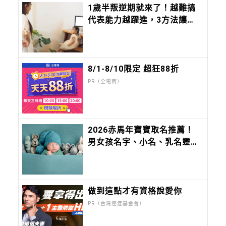
1歲半叛逆期就來了！越難搞
代表能力越躍進，3方法讓孩
子不生氣，別在哭鬧時說教
8/1-8/10限定 超狂88折
PR（全電商）
2026赤馬年寶寶取名推薦！
男女孩名字、小名、乳名靈感
大全，切記不要「這六個」部
首
做到這點才有資格說愛你
PR（台灣癌症基金會）