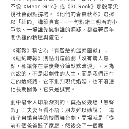
不像《Mean Girls》或《30 Rock》那般靠尖
銳社會觀點撐場。《他們的春夏秋冬》選擇
以「細節」構築真實——一句點錯三明治的小
爭執、一場誰先擁抱誰的遲疑，都藏著長年
關係裡的積壓與疲倦。
《衛報》稱它為「有智慧的溫柔幽默」；
《紐約時報》則點出這齣劇「沒有驚人爆
點，卻讓你在最後幾分鐘默默流淚」。因為
它說的，不是戲劇性的人生，而是我們正在
走的這條路。它不批判現代婚姻，也不浪漫
化長期關係，它只是誠實。
劇中最令人印象深刻的，莫過於幾場「無聲
戲」：夫妻互看不語；朋友難以勸說；一場
孩子自編自導的校園舞台劇，開場就是「從
前有個爸爸毀了家庭，然後交了一個蠢