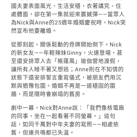
國夫妻表面風光、生活安穩，衣著講究、住
處體面，卻在第一集就迎來震撼彈——當眾人
為Nick與Anne的25週年婚姻慶祝時，Nick突
然宣布他要離婚。
從那刻起，關係鬆動的骨牌開始倒下。Nick
的新女友——年輕辣妹Ginny，火速登場，甚
至還安排眾人去「帳篷風」瑜伽營地渡假，
讓所有人睡不著又想逃；Anne則在不知情的
狀態下還安排誓言重寫儀式，被朋友們用沉
默與猶豫包圍。婚姻不再是一道穩固的圍
牆，而是隨時會崩塌的舊房。
劇中一幕，Nick對Anne說：「我們像核電廠
的同事，坐在一起看著不同螢幕。」這句
話，如同千萬對中年夫妻的寫照——相處依
舊，但連共鳴都已失溫。