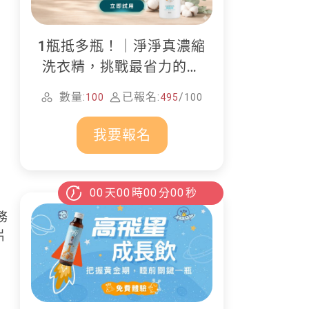
1瓶抵多瓶！｜淨淨真濃縮
洗衣精，挑戰最省力的居
家清潔
數量:
已報名:
/
100
495
100
我要報名
00
天
00
時
00
分
00
秒
務
片