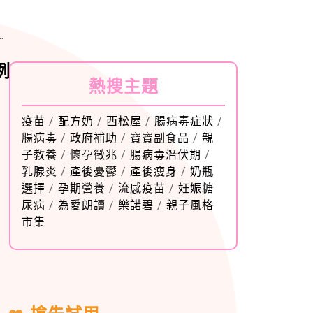
例
熱搜主題
疫苗
/
配方奶
/
西松屋
/
腸病毒症狀
/
腸病毒
/
政府補助
/
寶寶副食品
/
親
子教養
/
懷孕徵兆
/
腸病毒潛伏期
/
乳腺炎
/
產後憂鬱
/
產後瘦身
/
奶瓶
選擇
/
孕期營養
/
流感疫苗
/
妊娠糖
尿病
/
為愛朗讀
/
樂諾碧
/
親子風格
市集