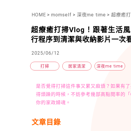
HOME
>
momself
>
深夜me time
>
超療癒打掃Vl
超療癒打掃Vlog！跟著生活風格Yo
行程序到清潔與收納影片一次
2025/06/12
打掃
居家清潔
深夜me time
是否覺得打掃這件事又累又麻煩？如果有了
得煩躁的時候，不妨參考幾部高點閱率的「Clea
你的家政婦魂。
文章目錄