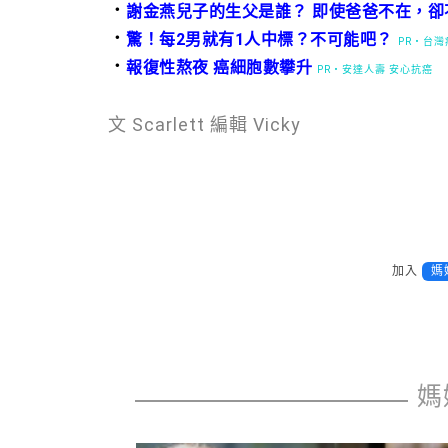
．
謝金燕兒子的生父是誰？ 即使爸爸不在，卻
．
驚！每2男就有1人中標？不可能吧？
PR・台
．
報復性熬夜 癌細胞數攀升
PR・安達人壽 安心抗癌
文 Scarlett 編輯 Vicky
加入
媽
媽