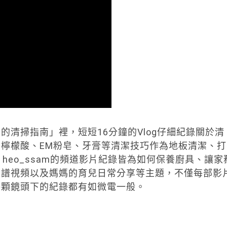
清掃指南」裡，短短16分鐘的Vlog仔細紀錄關於清
檸檬酸、EM粉皂、牙膏等清潔技巧作為地板清潔、打
heo_ssam的頻道影片紀錄皆為如何保養廚具、讓家
食譜視頻以及媽媽的育兒日常分享等主題，不僅每部影
每顆鏡頭下的紀錄都有如微電一般。