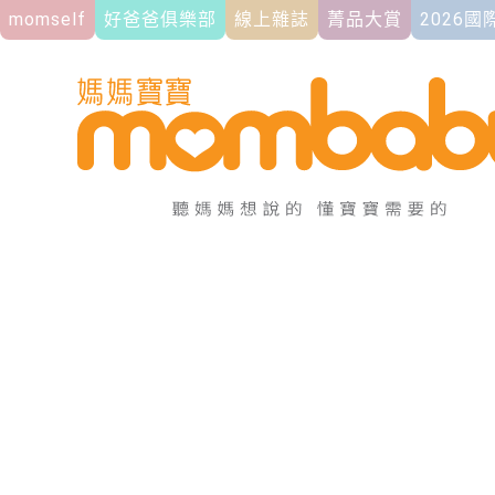
momself
好爸爸俱樂部
線上雜誌
菁品大賞
2026