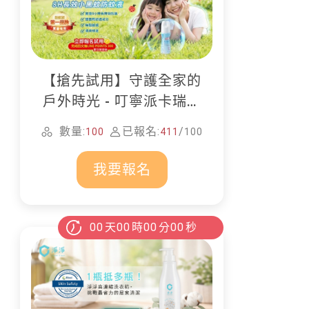
【搶先試用】守護全家的
戶外時光 - 叮寧派卡瑞丁
防蚊液
數量:
已報名:
/
100
411
100
我要報名
00
天
00
時
00
分
00
秒