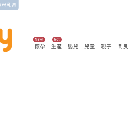
國際母乳週
New!
hot
懷孕
生產
嬰兒
兒童
親子
問