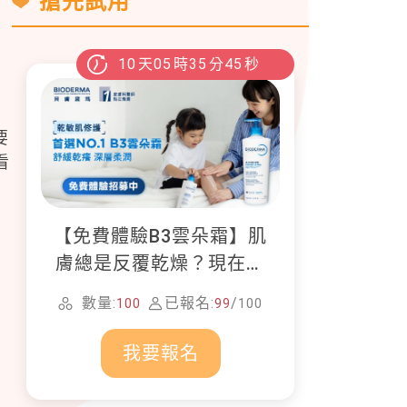
搶先試用
10
天
05
時
35
分
44
秒
要
看
【免費體驗B3雲朵霜】肌
膚總是反覆乾燥？現在就
加入貝膚黛瑪修護體驗計
數量:
已報名:
/
100
99
100
畫！
我要報名