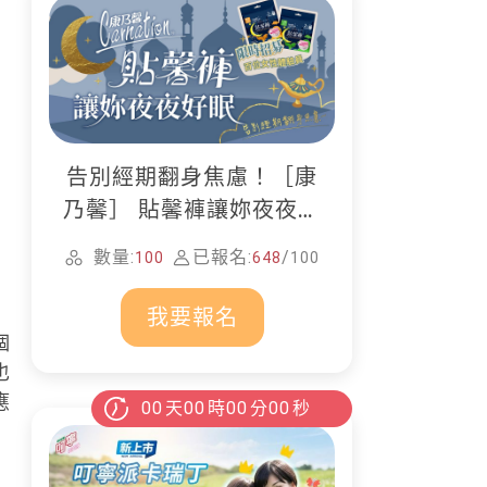
告別經期翻身焦慮！［康
乃馨］ 貼馨褲讓妳夜夜好
眠
數量:
已報名:
/
100
648
100
我要報名
個
也
應
00
天
00
時
00
分
00
秒