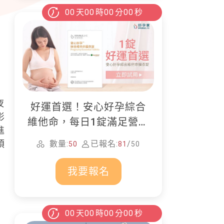
00
天
00
時
00
分
00
秒
夜
好運首選！安心好孕綜合
影
維他命，每日1錠滿足營養
進
所需
煩
數量:
已報名:
/
50
81
50
我要報名
00
天
00
時
00
分
00
秒