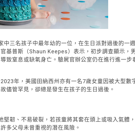
家中三名孩子中最年幼的一位，在生日派對過後的一
普斯（Shaun Keepes）表示，初步調查顯示，
而導致窒息或缺氧身亡。驗屍官辦公室仍在進行進一步
2023年，美國田納西州亦有一名7歲女童因被大型數
事故儘管罕見，卻總是發生在孩子的生日過後。
其質地堅韌、不易破裂，若孩童將其套在頭上或吸入氣體
是許多父母未曾重視的潛在風險。