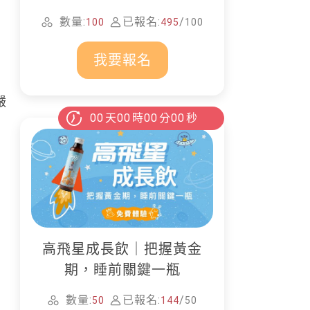
家清潔
數量:
已報名:
/
100
495
100
我要報名
嚴
00
天
00
時
00
分
00
秒
高飛星成長飲｜把握黃金
期，睡前關鍵一瓶
數量:
已報名:
/
50
144
50