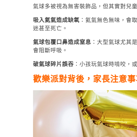
氣球多被視為無害裝飾品，但其實對兒
吸入氦氣造成缺氧
：氦氣無色無味，會
迷甚至死亡。
氣球包覆口鼻造成窒息
：大型氣球尤其
會阻斷呼吸。
破氣球碎片誤吞
：小孩玩氣球時啃咬，
歡樂派對背後，家長注意事