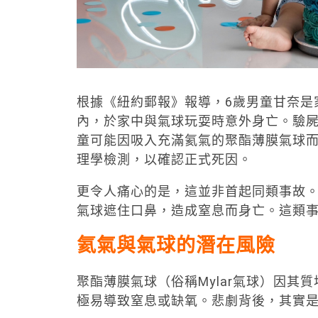
根據《紐約郵報》報導，6歲男童甘奈是
內，於家中與氣球玩耍時意外身亡。驗屍官基
童可能因吸入充滿氦氣的聚酯薄膜氣球
理學檢測，以確認正式死因。
更令人痛心的是，這並非首起同類事故。
氣球遮住口鼻，造成窒息而身亡。這類
氦氣與氣球的潛在風險
聚酯薄膜氣球（俗稱Mylar氣球）因
極易導致窒息或缺氧。悲劇背後，其實