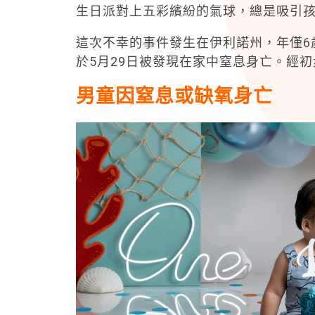
生日派對上五彩繽紛的氣球，總是吸引
這次不幸的事件發生在伊利諾州，年僅6歲的甘
於5月29日被發現在家中窒息身亡。經
男童因窒息或缺氧身亡