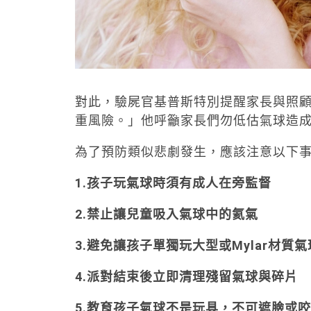
對此，驗屍官基普斯特別提醒家長與照
重風險。」他呼籲家長們勿低估氣球造
為了預防類似悲劇發生，應該注意以下
1.孩子玩氣球時須有成人在旁監督
2.禁止讓兒童吸入氣球中的氦氣
3.避免讓孩子單獨玩大型或Mylar材質氣
4.派對結束後立即清理殘留氣球與碎片
5.教育孩子氣球不是玩具，不可遮臉或