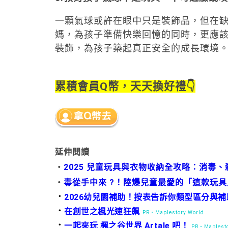
一顆氣球或許在眼中只是裝飾品，但在
媽，為孩子準備快樂回憶的同時，更應
裝飾，為孩子築起真正安全的成長環境
累積會員Q幣，天天換好禮👇
延伸閱讀
・
2025 兒童玩具與衣物收納全攻略：消毒
・
毒從手中來 ?！陸爆兒童最愛的「這款玩
．
2026幼兒園補助！按表告訴你類型區分與
．
在創世之楓光速狂飆
PR・Maplestory World
．
一起來玩 楓之谷世界 Artale 吧！
PR・Maplesto