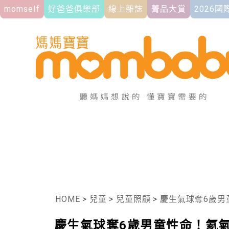
momself
好爸爸俱樂部
線上雜誌
菁品大賞
2026
HOME
>
兒童
>
兒童照顧
>
慶生氣球奪6歲男
慶生氣球奪6歲男童性命！氦