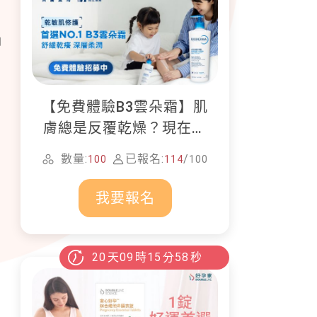
卻
【免費體驗B3雲朵霜】肌
膚總是反覆乾燥？現在就
加入貝膚黛瑪修護體驗計
數量:
已報名:
/
100
114
100
畫！
我要報名
20
天
09
時
15
分
56
秒