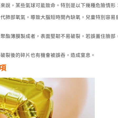
童來說，某些氣球可能致命。特別是以下幾種危險情形
取代肺部氧氣，導致大腦短時間內缺氧，兒童特別容易
是聚酯薄膜製成者，表面堅韌不易破裂，若誤蓋住臉部
或破裂後的碎片也有機會被誤吞，造成窒息。
項