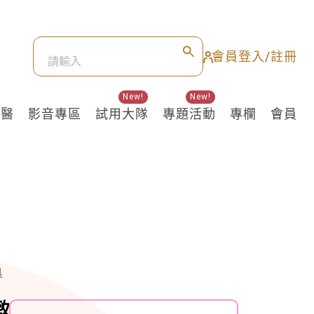
會員登入/註冊
New!
New!
良醫
影音專區
試用大隊
專題活動
專欄
會員
具
致