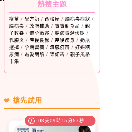
熱搜主題
疫苗
/
配方奶
/
西松屋
/
腸病毒症狀
/
腸病毒
/
政府補助
/
寶寶副食品
/
親
子教養
/
懷孕徵兆
/
腸病毒潛伏期
/
乳腺炎
/
產後憂鬱
/
產後瘦身
/
奶瓶
選擇
/
孕期營養
/
流感疫苗
/
妊娠糖
尿病
/
為愛朗讀
/
樂諾碧
/
親子風格
市集
搶先試用
08
天
09
時
15
分
55
秒