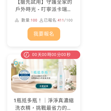
【搶先試用】守護全家的
戶外時光 - 叮寧派卡瑞丁
防蚊液
數量:
已報名:
/
100
411
100
我要報名
00
天
00
時
00
分
00
秒
1瓶抵多瓶！｜淨淨真濃縮
洗衣精，挑戰最省力的居