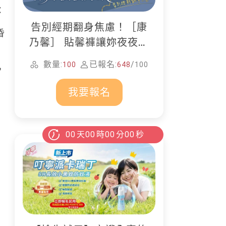
：
告別經期翻身焦慮！［康
昏
乃馨］ 貼馨褲讓妳夜夜好
眠
數量:
已報名:
/
100
648
100
，
我要報名
00
天
00
時
00
分
00
秒