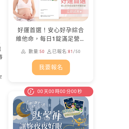
好運首選！安心好孕綜合
維他命，每日1錠滿足營養
週
所需
男
數量:
已報名:
/
50
81
50
毒
我要報名
字
00
天
00
時
00
分
00
秒
，