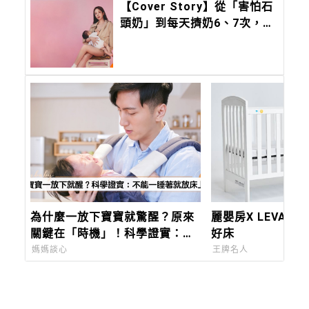
【Cover Story】從「害怕石
頭奶」到每天擠奶6、7次，愛
雅最真實的告白：母乳不是考
卷，而是愛的另一種模樣
為什麼一放下寶寶就驚醒？原來
麗嬰房X LEVAN
關鍵在「時機」！科學證實：安
好床
撫寶寶最有效率的方法是這個
媽媽談心
王牌名人