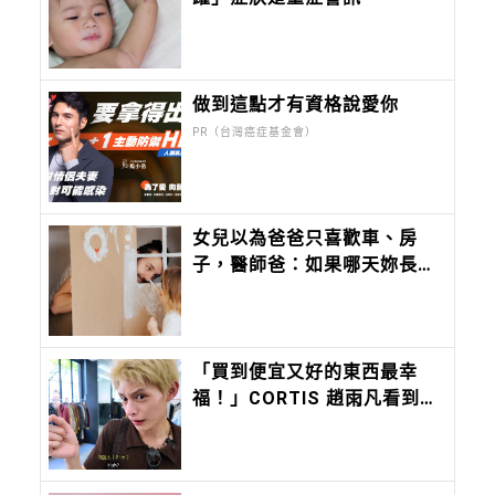
做到這點才有資格說愛你
PR（台灣癌症基金會）
女兒以為爸爸只喜歡車、房
子，醫師爸：如果哪天妳長大
了，也想知道爸爸到底喜歡什
麼？爸爸的答案會是：
「妳。」
「買到便宜又好的東西最幸
福！」CORTIS 趙雨凡看到標
價表情包超逗趣！務實金錢觀
背後藏著最成功的富養