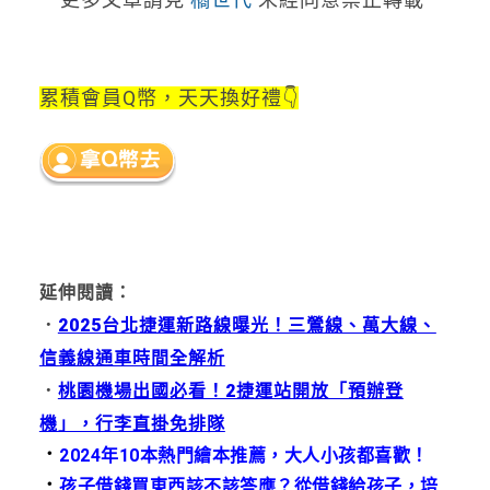
累積會員Q幣，天天換好禮👇
延伸閱讀：
．
2025台北捷運新路線曝光！三鶯線、萬大線、
信義線通車時間全解析
．
桃園機場出國必看！2捷運站開放「預辦登
機」，行李直掛免排隊
．
2024年10本熱門繪本推薦，大人小孩都喜歡！
．
孩子借錢買東西該不該答應？從借錢給孩子，培