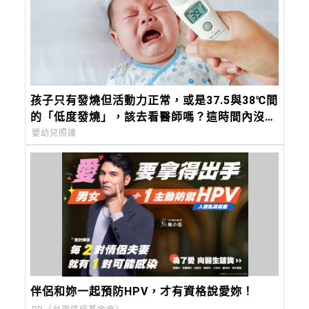
孩子只有發燒但活動力正常，或是37.5與38℃間
的「低度發燒」，該去看醫師嗎？這時間內沒退
燒，必須就醫
嬰幼兒照護
伴侶和妳一起預防HPV，才有資格說愛妳！