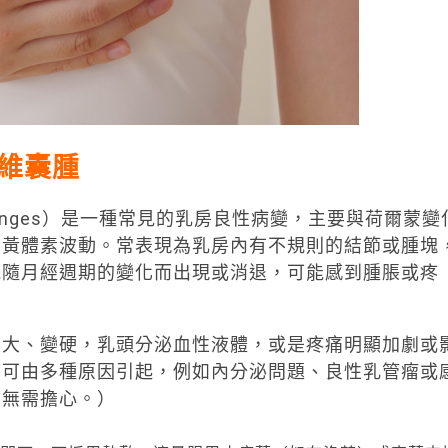
維囊腫
st Changes）是一種常見的乳房良性病變，主要與荷爾蒙變
和黃體素波動。常表現為乳房內有不規則的結節或腫塊
能隨月經週期的變化而出現或消退，可能感到腫脹或疼
變大、變硬，乳頭分泌血性液體，或是疼痛明顯加劇或
物可由多種原因引起，例如內分泌問題、良性乳管瘤或
物無需擔心。）