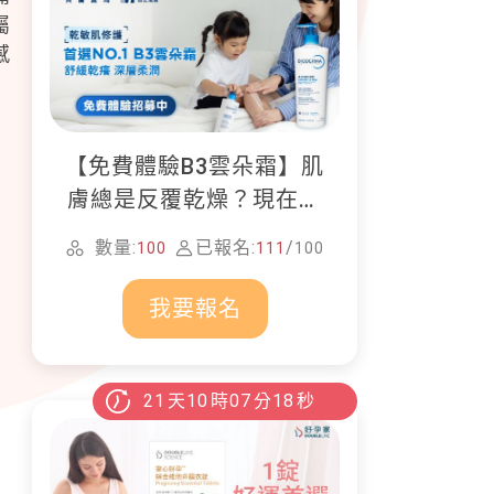
屬
感
【免費體驗B3雲朵霜】肌
膚總是反覆乾燥？現在就
加入貝膚黛瑪修護體驗計
數量:
已報名:
/
100
111
100
畫！
我要報名
21
天
10
時
07
分
16
秒