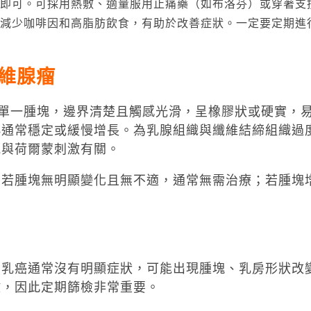
即可。可採用熱敷、適量服用止痛藥（如布洛芬）或穿著支
減少咖啡因和高脂肪飲食，有助於改善症狀。一定要定期進
維腺瘤
通常為單一腫塊，邊界清楚且觸感光滑，呈橡膠狀或硬實，
小通常穩定或緩慢增長。為乳腺組織與纖維結締組織過
能與荷爾蒙刺激有關。
。若腫塊無明顯變化且無不適，通常無需治療；若腫塊
期乳癌通常沒有明顯症狀，可能出現腫塊、乳房形狀改
鍵，因此定期篩檢非常重要。