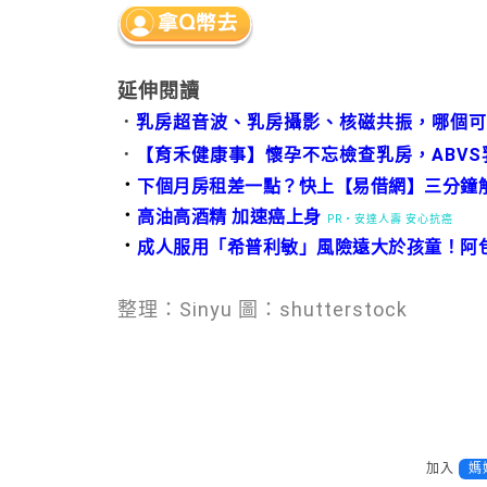
延伸閱讀
．
乳房超音波、乳房攝影、核磁共振，哪個可
．
【育禾健康事】懷孕不忘檢查乳房，ABV
．
下個月房租差一點？快上【易借網】三分鐘
．
高油高酒精 加速癌上身
PR・安達人壽 安心抗癌
．
成人服用「希普利敏」風險遠大於孩童！阿
整理：Sinyu 圖：shutterstock
加入
媽