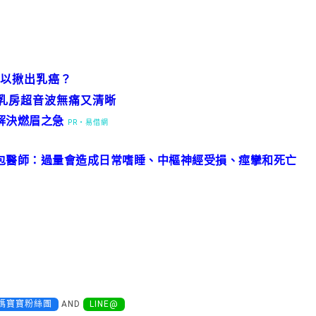
以揪出乳癌？
S乳房超音波無痛又清晰
解決燃眉之急
PR・易借網
包醫師：過量會造成日常嗜睡、中樞神經受損、痙攣和死亡
媽寶寶粉絲團
AND
LINE@