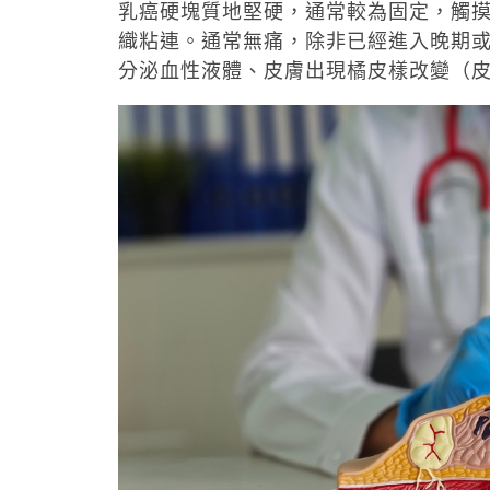
乳癌硬塊質地堅硬，通常較為固定，觸
織粘連。通常無痛，除非已經進入晚期
分泌血性液體、皮膚出現橘皮樣改變（