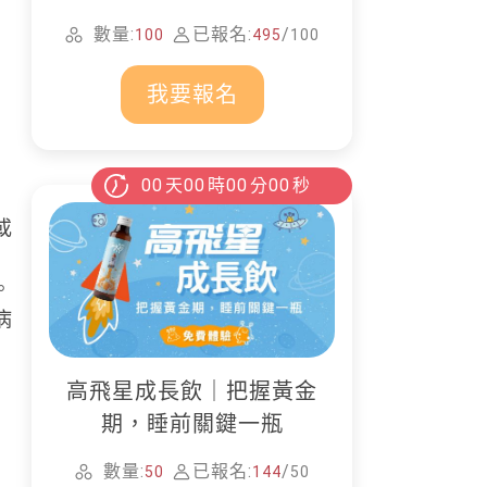
家清潔
數量:
已報名:
/
100
495
100
我要報名
00
天
00
時
00
分
00
秒
或
。
病
高飛星成長飲｜把握黃金
期，睡前關鍵一瓶
數量:
已報名:
/
50
144
50