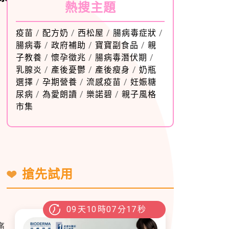
熱搜主題
疫苗
/
配方奶
/
西松屋
/
腸病毒症狀
/
腸病毒
/
政府補助
/
寶寶副食品
/
親
子教養
/
懷孕徵兆
/
腸病毒潛伏期
/
乳腺炎
/
產後憂鬱
/
產後瘦身
/
奶瓶
選擇
/
孕期營養
/
流感疫苗
/
妊娠糖
尿病
/
為愛朗讀
/
樂諾碧
/
親子風格
市集
搶先試用
09
天
10
時
07
分
15
秒
痛