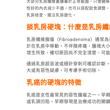
大部分乳房纖維囊腫屬於正常範圍，只需觀察
性好的內衣減少不適。也可以搭配飲食調整，
乳房檢查、關注乳房變化。
談乳房硬塊：
什麼是乳房
纖
乳房纖維腺瘤（Fibroadenoma）
於在乳房中移動。不伴隨疼痛，腫塊大
增生所致，確切原因尚不完全清楚，可
通過乳房超音波或細針穿刺可確認診斷
大或有惡性疑慮，可考慮手術切除。
乳癌的硬塊的特徵
乳癌是女性最常見的惡性腫瘤之一。早
或乳頭凹陷。早期發現是治療成功的關