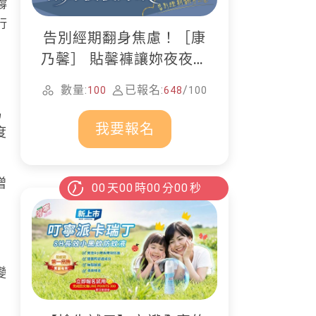
撐
行
告別經期翻身焦慮！［康
乃馨］ 貼馨褲讓妳夜夜好
眠
數量:
已報名:
/
100
648
100
易
我要報名
度
增
00
天
00
時
00
分
00
秒
變