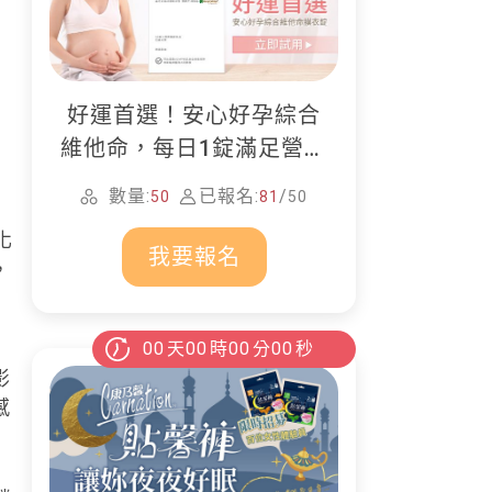
好運首選！安心好孕綜合
維他命，每日1錠滿足營養
所需
數量:
已報名:
/
50
81
50
化
我要報名
，
00
天
00
時
00
分
00
秒
影
感