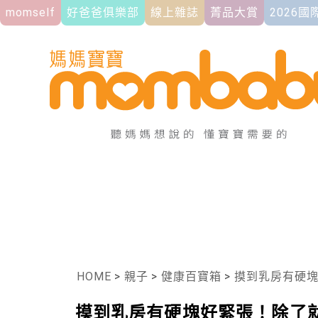
momself
好爸爸俱樂部
線上雜誌
菁品大賞
2026
HOME
>
親子
>
健康百寶箱
>
摸到乳房有硬塊好
摸到乳房有硬塊好緊張！除了