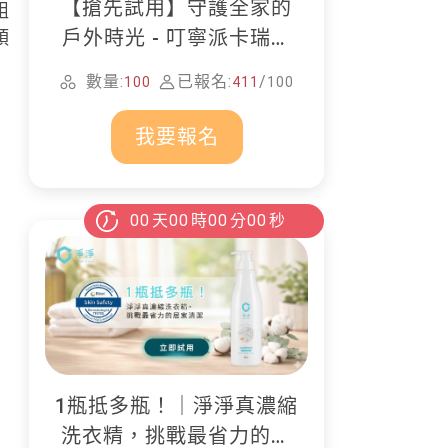
【搶先試用】守護全家的
組
戶外時光 - 叮寧派卡瑞丁
頭
防蚊液
數量:
已報名:
/
100
411
100
我要報名
00
天
00
時
00
分
00
秒
1瓶抵多瓶！｜淨淨真濃縮
洗衣精，挑戰最省力的居