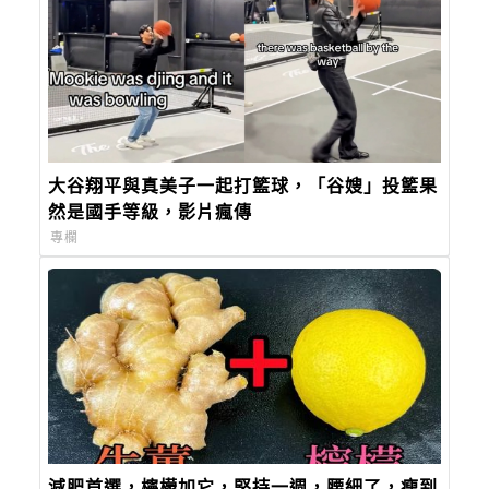
大谷翔平與真美子一起打籃球，「谷嫂」投籃果
然是國手等級，影片瘋傳
專欄
減肥首選，檸檬加它，堅持一週，腰細了，瘦到