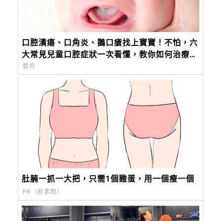
口腔潰瘍、口角炎、鵝口瘡找上寶寶！不怕，六
大常見兒童口腔症狀一次看懂，教你如何治療及
照護！
嬰兒
肚腩一抓一大把，只需1個雞蛋，用一個瘦一個
PR（新素簡）