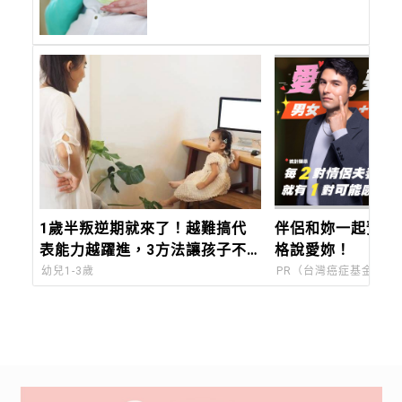
1歲半叛逆期就來了！越難搞代
伴侶和妳一起預防
表能力越躍進，3方法讓孩子不
格說愛妳！
生氣，別在哭鬧時說教
幼兒1-3歲
PR（台灣癌症基金會）