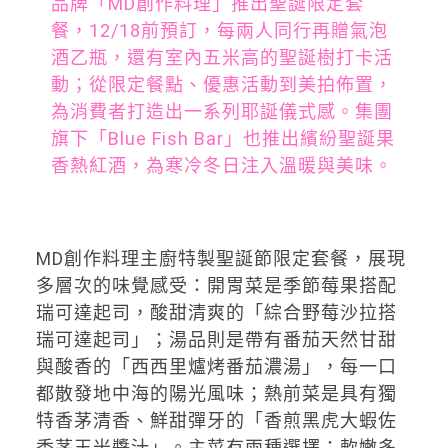
品牌「MD創作料理」推出聖誕限定套
餐，12/18前預訂，每兩人同行再贈氣泡
酒乙瓶，還有室內五米高的聖誕樹打卡活
動；從限定餐點、優惠活動到美拍佈置，
為消費者打造出一系列耶誕儀式感。集團
旗下「Blue Fish Bar」也推出繽紛聖誕果
香熱紅酒，為寒冷冬日注入溫暖與美味。
MD創作料理主廚特製聖誕節限定套餐，展現
多層次的味覺感受：開胃菜是季節莓果搭配
瑞可達起司，酸甜清爽的「綜合野莓沙拉搭
瑞可達起司」；湯品則是帶有番茄天然甘甜
與酸香的「西西里爐烤番茄濃湯」，每一口
都散發地中海的陽光風味；熱前菜是具有獨
特香茅清香、鮮甜彈牙的「香煎黑虎大蝦佐
香茅玉米醬汁」。主菜有兩種選擇：軟嫩多