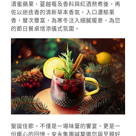
漬蜜蘋果、蔓越莓及香料與紅酒熬煮後，再
佐以迷迭香的清新草本香氣，入口濃郁果
香，層次豐富，為寒冬注入細膩暖意，為您
的節日餐桌增添儀式氛圍。
聖誕佳節，不僅是一場味蕾的饗宴，更是一
份暖心的回憶。安永集團誠摯邀您與至親好