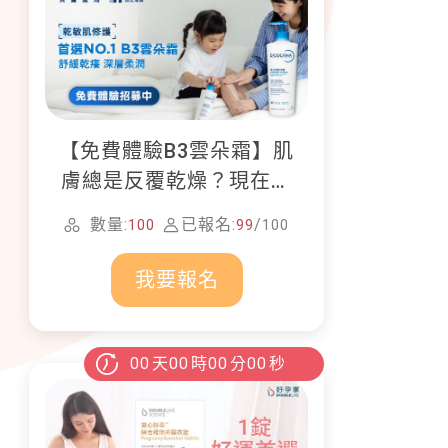
【免費體驗B3雲朵霜】肌
膚總是反覆乾燥？現在就
加入貝膚黛瑪修護體驗計
數量:
已報名:
/
100
99
100
畫！
我要報名
00
天
00
時
00
分
00
秒