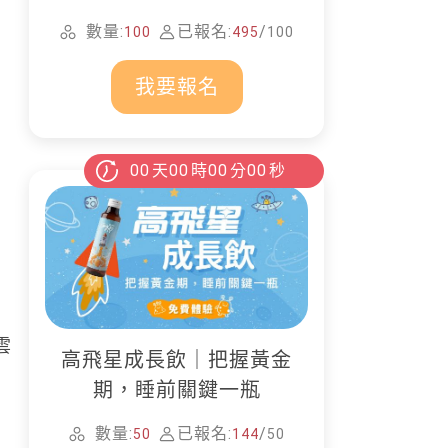
家清潔
數量:
已報名:
/
100
495
100
我要報名
00
天
00
時
00
分
00
秒
雲
高飛星成長飲｜把握黃金
期，睡前關鍵一瓶
數量:
已報名:
/
50
144
50