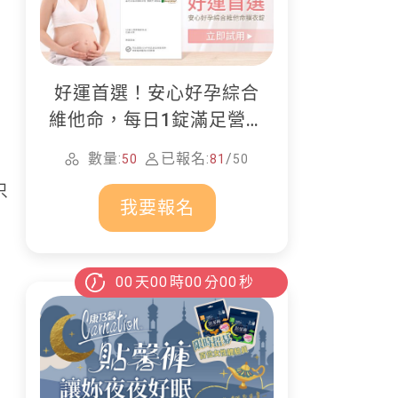
好運首選！安心好孕綜合
維他命，每日1錠滿足營養
所需
數量:
已報名:
/
50
81
50
只
我要報名
00
天
00
時
00
分
00
秒