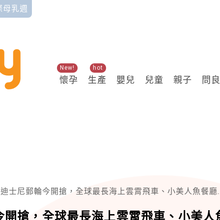
國際母乳週
New!
hot
懷孕
生產
嬰兒
兒童
親子
問
輪今開搶，全球最長海上雲霄飛車、小美人魚餐廳、迪士尼反派咖啡館....大人小孩都瘋狂
今開搶，全球最長海上雲霄飛車、小美人