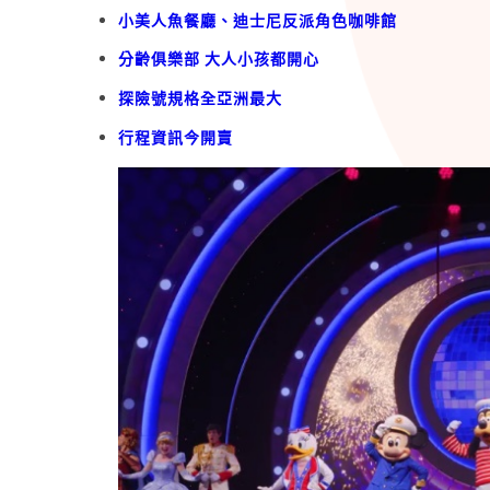
小美人魚餐廳、迪士尼反派角色咖啡館
分齡俱樂部 大人小孩都開心
探險號規格全亞洲最大
行程資訊今開賣