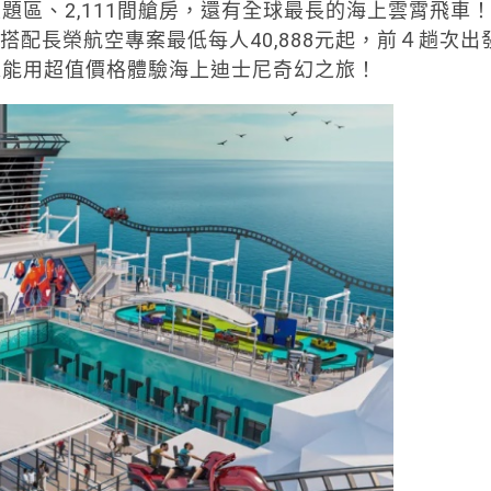
題區、2,111間艙房，還有全球最長的海上雲霄飛車
，搭配長榮航空專案最低每人40,888元起，前４趟次出
絲能用超值價格體驗海上迪士尼奇幻之旅！