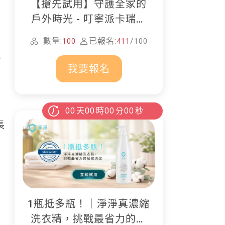
【搶先試用】守護全家的
戶外時光 - 叮寧派卡瑞丁
防蚊液
數量:
已報名:
/
100
411
100
了
我要報名
00
天
00
時
00
分
00
秒
其
長
1瓶抵多瓶！｜淨淨真濃縮
洗衣精，挑戰最省力的居