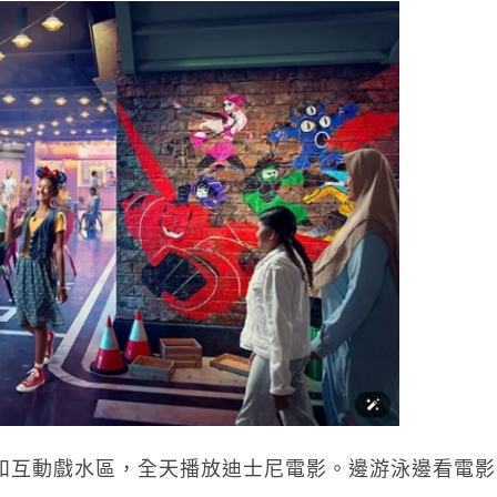
、水滑梯和互動戲水區，全天播放迪士尼電影。邊游泳邊看電影