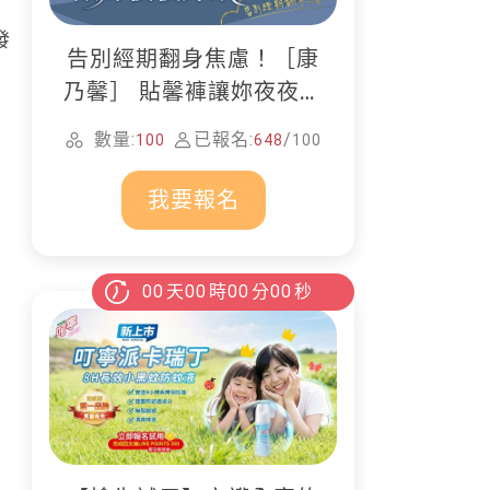
！
發
告別經期翻身焦慮！［康
乃馨］ 貼馨褲讓妳夜夜好
眠
數量:
已報名:
/
100
648
100
我要報名
00
天
00
時
00
分
00
秒