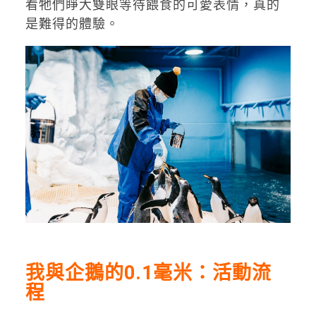
看牠們睜大雙眼等待餵食的可愛表情，真的
是難得的體驗。
我與企鵝的0.1毫米：活動流
程