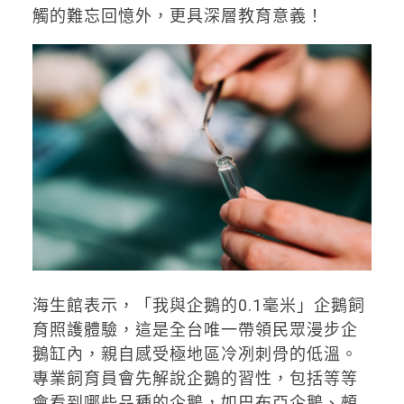
觸的難忘回憶外，更具深層教育意義！
海生館表示，「我與企鵝的0.1毫米」企鵝飼
育照護體驗，這是全台唯一帶領民眾漫步企
鵝缸內，親自感受極地區冷冽刺骨的低溫。
專業飼育員會先解說企鵝的習性，包括等等
會看到哪些品種的企鵝，如巴布亞企鵝、頰