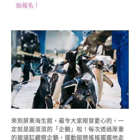
始報名！
來到屏東海生館，最令大家眼冒愛心的，一
定就是圓滾滾的「企鵝」啦！每次透過厚重
的玻璃缸觀察企鵝，擺動翅膀搖搖擺擺地走