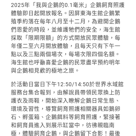
2025年「我與企鵝的0.1毫米」企鵝飼育照護
體驗即日起開放報名。因屏東海生館企鵝繁
殖季約落在每年八月至十二月，為避開企鵝
們恩愛的時段，並維護牠們的安全，海生館
採取「限期限額」的方式開放民眾體驗，每
年僅二至六月開放體驗，且每天只有下午一
點以及三點兩個場次，每場次限四個名額。
海生館也呼籲喜愛企鵝的民眾盡早預約明年
與企鵝相見歡的極地之旅。
於活動日當日下午12:50/14:50於世界水域館
服務台集合報到，由解說員帶領民眾換上防
護衣及雨鞋，開始深入瞭解企鵝日常生態、
環境及習性，導覽飼育照護相關器具如鵝卵
石、孵蛋箱、企鵝餌料等飼育照護，緊接著
和飼育員進入到展示缸當中，彷彿親臨南
極，體驗飼育企鵝，與企鵝留下合影！最後