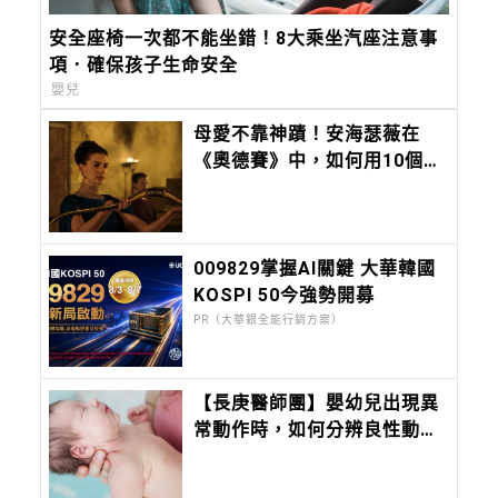
安全座椅一次都不能坐錯！8大乘坐汽座注意事
項．確保孩子生命安全
嬰兒
母愛不靠神蹟！安海瑟薇在
《奧德賽》中，如何用10個極
致算計，在狼群中保全兒子？
009829掌握AI關鍵 大華韓國
KOSPI 50今強勢開募
PR（大華銀全能行銷方案）
【長庚醫師團】嬰幼兒出現異
常動作時，如何分辨良性動作
與嚴重癲癇？