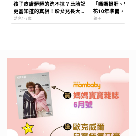
孩子皮膚髒髒的洗不掉？比胎記
「媽媽捐肝、爸爸
更需知道的真相！盼女兒長大別
花10年準備，一
恨媽，醫：生命的無可奈何
讓12歲罕病兒重
幼兒1-3歲
親子