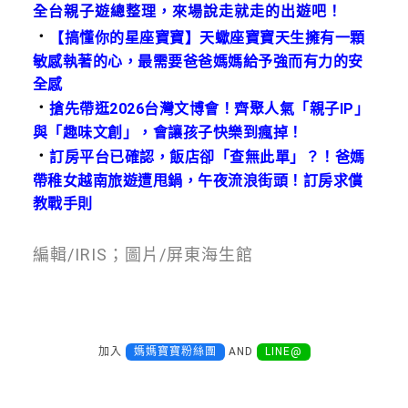
全台親子遊總整理，來場說走就走的出遊吧！
．
【搞懂你的星座寶寶】天蠍座寶寶天生擁有一顆
敏感執著的心，最需要爸爸媽媽給予強而有力的安
全感
．
搶先帶逛2026台灣文博會！齊聚人氣「親子IP」
與「趣味文創」，會讓孩子快樂到瘋掉！
．
訂房平台已確認，飯店卻「查無此單」？！爸媽
帶稚女越南旅遊遭甩鍋，午夜流浪街頭！訂房求償
教戰手則
編輯/IRIS；圖片/屏東海生館
加入
媽媽寶寶粉絲團
AND
LINE@