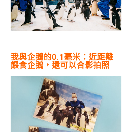
我與企鵝的0.1毫米：近距離
餵食企鵝，還可以合影拍照