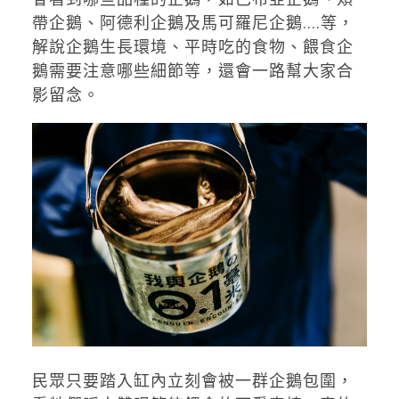
帶企鵝、阿德利企鵝及馬可羅尼企鵝....等，
解說企鵝生長環境、平時吃的食物、餵食企
鵝需要注意哪些細節等，還會一路幫大家合
影留念。
民眾只要踏入缸內立刻會被一群企鵝包圍，