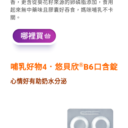
香，更含從葵花籽來源的卵磷脂添加，食用
起來無中藥味且膠囊好吞食，媽咪哺乳不卡
關。
®
哺乳
好物4
．
悠貝欣
B6
口含錠
心情好有助奶水分泌