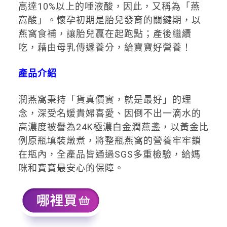
高達10%以上的唾液酸，因此，又稱為「燕
窩酸」。懷孕初期是胎兒發育的關鍵期，以
燕窩食補，讓胎兒贏在起跑點；產後繼續
吃，藉由母乳傳遞養分，給寶寶好營養！
產品介紹
潤燕窩秉持「貨真價實，就是最好」的理
念，深受名媛貴婦喜愛、因倒不出一滴水的
高濃度被譽為24K極濃白金潤燕盞，以黃金比
例原瓶填裝燉煮，將整瓶燕窩的營養牢牢鎖
在瓶內，全產品皆通過SGS多重檢驗，給媽
咪和寶寶最安心的保障。