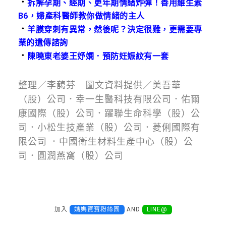
．
拆解孕期、經期、更年期情緒炸彈！善用維生素
B6，婦產科醫師教你做情緒的主人
．
羊膜穿刺有異常，然後呢？決定很難，更需要專
業的遺傳諮詢
．
陳曉東老婆王妤嫻．預防妊娠紋有一套
整理／李藹芬 圖文資料提供／美吾華
（股）公司．幸一生醫科技有限公司．佑爾
康國際（股）公司．躍聯生命科學（股）公
司．小松生技產業（股）公司．菱俐國際有
限公司 ．中國衛生材料生產中心（股）公
司．圓潤燕窩（股）公司
加入
媽媽寶寶粉絲團
AND
LINE@