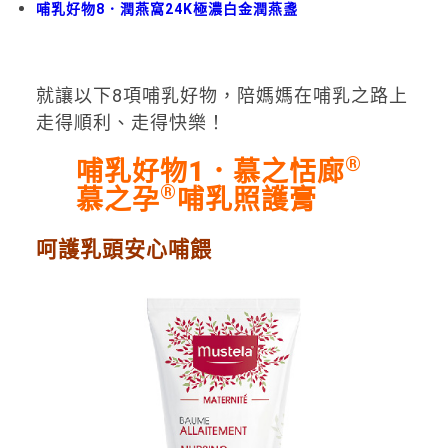
哺乳好物8．潤燕窩24K極濃白金潤燕盞
就讓以下8項哺乳好物，陪媽媽在哺乳之路上
走得順利、走得快樂！
®
哺乳好物1
．
慕之恬廊
®
慕之孕
哺乳照護膏
呵護乳頭安心哺餵