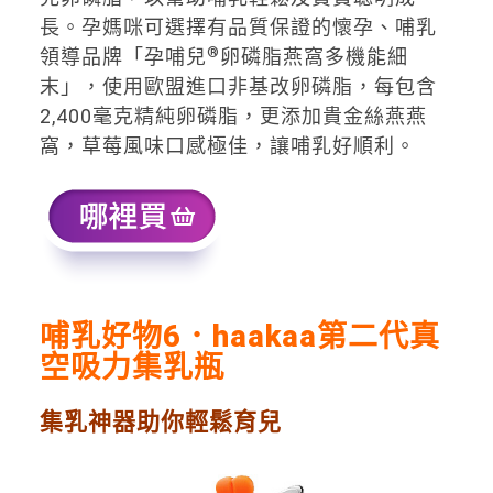
長。孕媽咪可選擇有品質保證的懷孕、哺乳
®
領導品牌「孕哺兒
卵磷脂燕窩多機能細
末」，使用歐盟進口非基改卵磷脂，每包含
2,400毫克精純卵磷脂，更添加貴金絲燕燕
窩，草莓風味口感極佳，讓哺乳好順利。
哺乳好物6．
haakaa
第二代真
空吸力集乳瓶
集乳神器助你輕鬆育兒