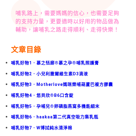
哺乳路上，需要媽媽的信心，也需要足夠
的支持力量，更要適時以好用的物品做為
輔助，讓哺乳之路走得順利、走得快樂！
文章目錄
哺乳好物1．慕之恬廊®慕之孕®哺乳照護膏
哺乳好物2．小兒利撒爾維生素D3滴液
哺乳好物3．Motherlove媽咪樂哺葫蘆巴複方膠囊
哺乳好物4．悠貝欣®B6口含錠
哺乳好物5．孕哺兒®卵磷脂燕窩多機能細末
哺乳好物6．haakaa第二代真空吸力集乳瓶
哺乳好物7．W博拭純水清淨棉