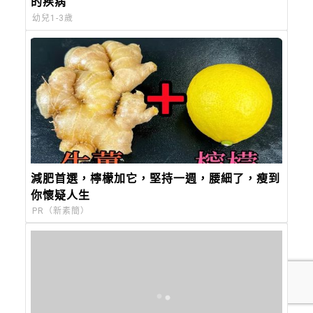
的疾病
幼兒1-3歲
減肥首選，檸檬加它，堅持一週，腰細了，瘦到
你懷疑人生
PR（新素簡）