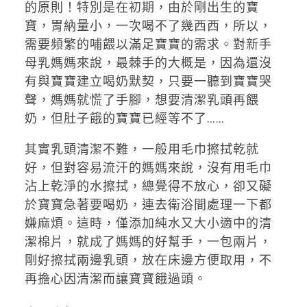
的原則！特別是在初期，由於剛出生的寶
寶，胃納量小，一次喝不了幾西西，所以，
需要頻繁的哺餵以滿足寶寶的需求。對新手
母乳媽媽來說，最棘手的大概是，因為還沒
有與寶寶建立喝奶默契，只要一聽到寶寶哭
聲，媽媽就慌了手腳，想要清潔乳頭再餵
奶，但肚子餓的寶寶已經等不了……
其實乳頭清潔不難，一般用毛巾擦拭乾就
好，但對容易流汗的媽媽來說，沒有用毛巾
沾上乾淨的水擦拭，總覺得不放心，卻又礙
於寶寶急著要喝奶，連去衛浴間處理一下都
嫌麻煩。這時，僅添加純水又大小適中的清
潔棉片，就成了媽媽的好幫手，一包兩片，
剛好擦拭兩邊乳頭，放在床邊方便取用，不
再擔心因清潔而讓寶寶餓過頭。