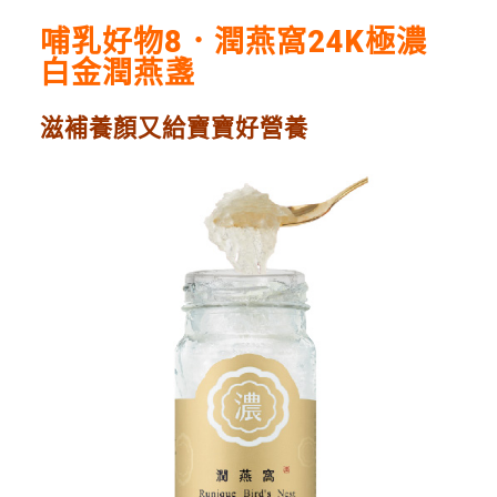
哺乳好物8．
潤燕窩
24K
極濃
白金潤燕盞
滋補養顏又給寶寶好營養