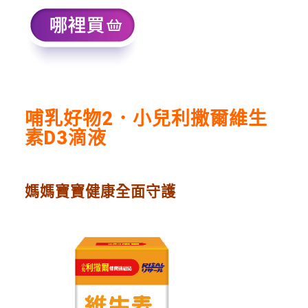
哺乳好物2．
小兒利撒爾維生
素
D3
滴液
媽媽寶寶健康全面守護