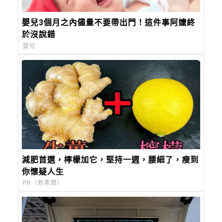
嬰兒3個月之內儘量不要帶出門！這件事阿嬤終
於沒說錯
嬰兒
減肥首選，檸檬加它，堅持一週，腰細了，瘦到
你懷疑人生
PR（新素簡）