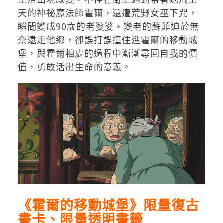
天的神祕魔法師霍爾，還遭荒野女巫下咒，
瞬間變成90歲的老婆婆。變老的蘇菲迫於無
奈遠走他鄉，卻誤打誤撞住進霍爾的移動城
堡，與霍爾相處的過程中漸漸尋回自我的價
值，勇敢活出生命的意義。
《霍爾的移動城堡》限量復古
書卡、限量透明書籤