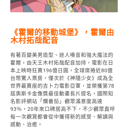
《霍爾的移動城堡》，霍爾由
木村拓哉配音
有著百變美男造型、迷人嗓音和強大魔法的
霍爾，由天王木村拓哉配音加持，電影在日
本上映時狂賣196億日圓，全球席捲近80億
台幣驚人票房，僅次於《神隱少女》成為全
世界最賣座的吉卜力電影亞軍，並榮獲第78
屆奧斯卡金像獎最佳動畫長片提名，國際知
名影評網站「爛番茄」觀眾滿意度高達
93％，20年來口碑居高不下，不少觀眾直呼
每一次觀賞都會從中獲得新的感受、解讀與
感動、治癒。