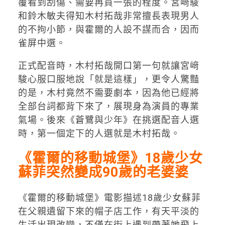
覆看到刮傷、需要再買一張的程度。宮﨑駿
和鈴木敏夫得知木村拓哉非常擅長表現男人
的不拘小節，與霍爾的人設不謀而合，因而
雀屏中選。
正式配音時，木村拓哉開口第一句就讓宮﨑
駿心服口服地說「就是這樣」，更令人驚豔
的是，木村竟然不需要劇本，因為他已經將
全部台詞都背下來了，展現身為演員的專業
氣場。後來《蒼鷺與少年》在挑選配音人選
時，第一個定下的人選就是木村拓哉。
《霍爾的移動城堡》18歲少女
蘇菲突然變成90歲的老婆婆
《霍爾的移動城堡》電影描述18歲少女蘇菲
在父親遺留下來的帽子店工作，有天平淡的
生活出現改變，不僅在街上遇到帶著她飛上