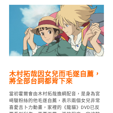
木村拓哉因女兒而毛遂自薦，
將全部台詞都背下來
當初霍爾會由木村拓哉擔綱配音，是身為宮
﨑駿粉絲的他毛遂自薦，表示兩個女兒非常
喜愛吉卜力動畫，家裡的《龍貓》DVD已反