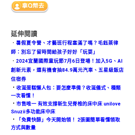
延伸閱讀
．
暑假夏令營、才藝班行程塞滿了嗎？毛鈺棻律
師：別忘了留時間給孩子好好「玩耍」
．
2024宜蘭國際童玩節7月6日登場！加入5G、AI
創新元素，還有機會抽84.9萬元汽車、五星級飯店
住宿券
．
收涎蛋糕懶人包：要怎麼準備？收涎儀式、種類
一次看懂！
．
市售唯一 有效支撐新生兒脊椎的床中床 unilove
Snuzii多功能床中床
．
「免費快篩」今天開始領！ 2張圖簡單看懂領取
方式與數量