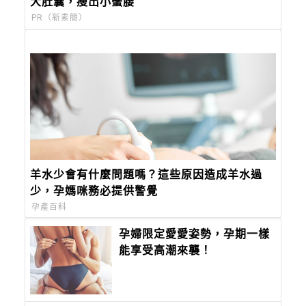
大肚囊，瘦出小蠻腰
PR（新素簡）
羊水少會有什麼問題嗎？這些原因造成羊水過
少，孕媽咪務必提供警覺
孕產百科
孕婦限定愛愛姿勢，孕期一樣
能享受高潮來襲！