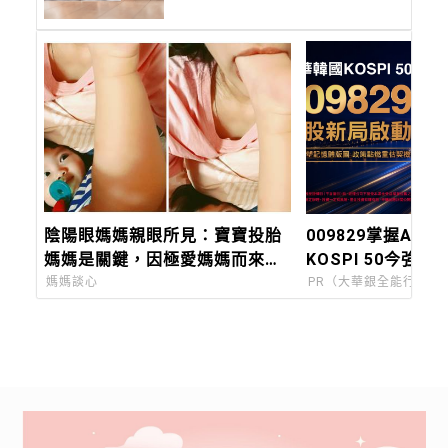
子！
陰陽眼媽媽親眼所見：寶寶投胎
009829掌握AI關
媽媽是關鍵，因極愛媽媽而來，
KOSPI 50今強勢
蒙古斑是著急見媽媽的印記
媽媽談心
PR（大華銀全能行銷方