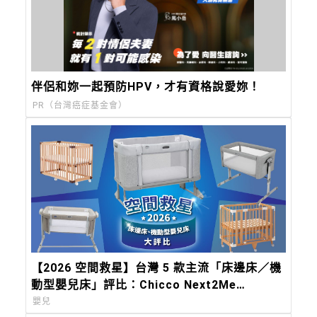
伴侶和妳一起預防HPV，才有資格說愛妳！
PR（台灣癌症基金會）
【2026 空間救星】台灣 5 款主流「床邊床／機
動型嬰兒床」評比：Chicco Next2Me
Forever，都會育兒的終極解方
嬰兒