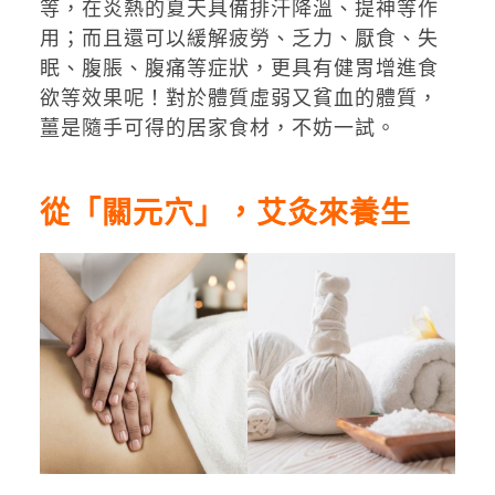
等，在炎熱的夏天具備排汗降溫、提神等作
用；而且還可以緩解疲勞、乏力、厭食、失
眠、腹脹、腹痛等症狀，更具有健胃增進食
欲等效果呢！對於體質虛弱又貧血的體質，
薑是隨手可得的居家食材，不妨一試。
從「關元穴」，艾灸來養生