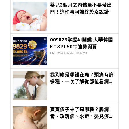
嬰兒3個月之內儘量不要帶出
門！這件事阿嬤終於沒說錯
009829掌握AI關鍵 大華韓國
KOSPI 50今強勢開募
PR（大華銀全能行銷方案）
我到底是哪裡在痛？頭痛有許
多種，一次了解從部位看病因
及舒緩方式
寶寶疹子來了是哪種？腸病
毒、玫瑰疹、水痘，嬰兒疹子
問題照護全攻略