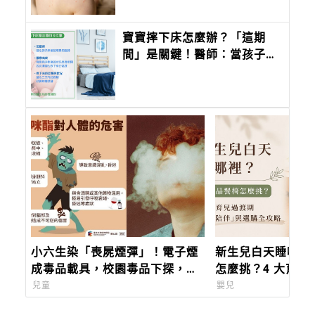
寶寶摔下床怎麼辦？「這期
間」是關鍵！醫師：當孩子出
現8症狀應盡速就醫
小六生染「喪屍煙彈」！電子煙
新生兒白天睡哪裡
成毒品載具，校園毒品下探，教
怎麼挑？4 大育兒
育部9月推唾液快篩
陪伴」與選購全攻
兒童
嬰兒