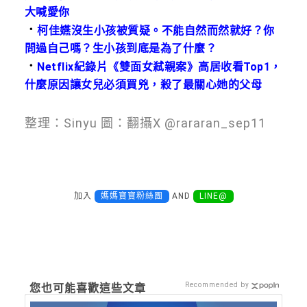
大喊愛你
．
柯佳嬿沒生小孩被質疑。不能自然而然就好？你
問過自己嗎？生小孩到底是為了什麼？
．
Netflix紀錄片《雙面女弒親案》高居收看Top1，
什麼原因讓女兒必須買兇，殺了最關心她的父母
整理：Sinyu 圖：翻攝X @rararan_sep11
加入
媽媽寶寶粉絲團
AND
LINE@
Recommended by
您也可能喜歡這些文章