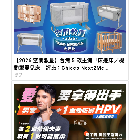
【2026 空間救星】台灣 5 款主流「床邊床／機
動型嬰兒床」評比：Chicco Next2Me
Forever，都會育兒的終極解方
嬰兒