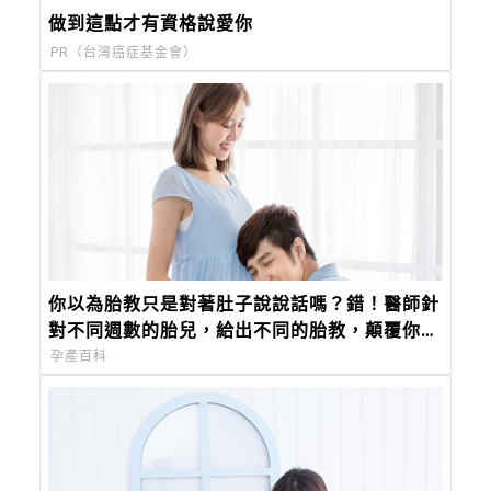
做到這點才有資格說愛你
PR（台灣癌症基金會）
你以為胎教只是對著肚子說說話嗎？錯！醫師針
對不同週數的胎兒，給出不同的胎教，顛覆你對
胎教的觀念
孕產百科