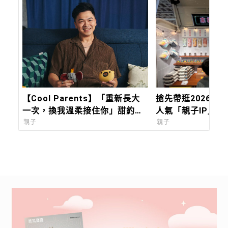
【Cool Parents】「重新長大
搶先帶逛2026台
一次，換我溫柔接住你」甜約翰
人氣「親子IP」與
Sweet john主唱浚瑋：Pixsee
創」，會讓孩子快
親子
親子
陪我築起兒子的移動城堡