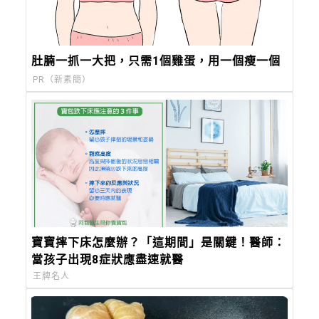
肚腩一抓一大把，只需1個雞蛋，用一個瘦一個
PR（新素簡）
寶寶摔下床怎麼辦？「這期間」是關鍵！醫師：
當孩子出現8症狀應盡速就醫
王牌名人