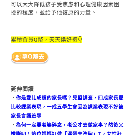
可以大大降低孩子受焦慮和心理健康因素困
擾的程度，並給予他復原的力量。
累積會員Q幣，天天換好禮👇
延伸閱讀
．
你是愛比成績的家長嗎？兒盟調查，四成家長愛
比較課業表現，一成五學生會因為課業表現不好被
家長言語羞辱
．
為何一定要老婆碎念，老公才去做家事？然後又
嫌嘮叨！這位媽媽訂做「混蛋去洗碗」T，女性狂