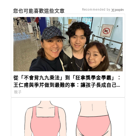
Recommended by
您也可能喜歡這些文章
從「不會背九九乘法」到「狂拿獎學金學霸」：
王仁甫與季芹做到最難的事：讓孩子長成自己的
樣子
親子