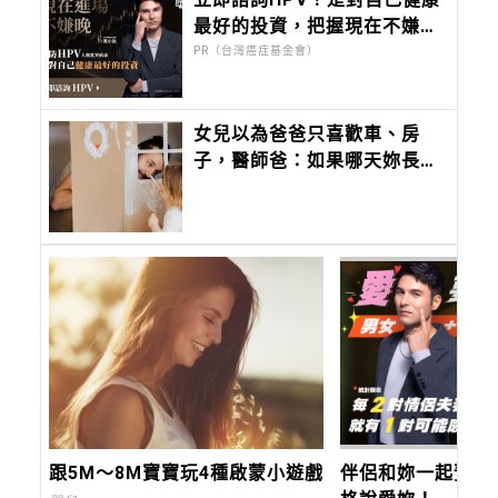
最好的投資，把握現在不嫌
晚！
PR（台灣癌症基金會）
女兒以為爸爸只喜歡車、房
子，醫師爸：如果哪天妳長大
了，也想知道爸爸到底喜歡什
麼？爸爸的答案會是：
「妳。」
跟5M～8M寶寶玩4種啟蒙小遊戲
伴侶和妳一起預防