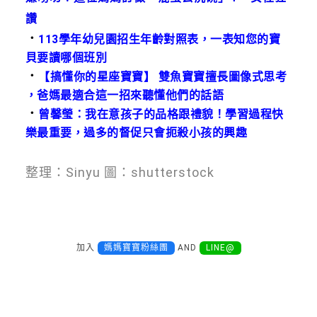
讚
．
113學年幼兒園招生年齡對照表，一表知您的寶
貝要讀哪個班別
．
【搞懂你的星座寶寶】 雙魚寶寶擅長圖像式思考
，爸媽最適合這一招來聽懂他們的話語
．
曾馨瑩：我在意孩子的品格跟禮貌！學習過程快
樂最重要，過多的督促只會扼殺小孩的興趣
整理：Sinyu 圖：shutterstock
加入
媽媽寶寶粉絲團
AND
LINE@