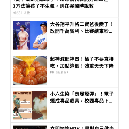
3方法讓孩子不生氣，別在哭鬧時說教
幼兒1-3歲
大谷翔平升格二寶爸後變了！
改開千萬賓利、比賽結束秒回
家陪孩子，好爸爸模式全開
超神減肥神器！橘子不要直接
吃，加點這個！體重天天下降
PR（新素簡）
小六生染「喪屍煙彈」！電子
煙成毒品載具，校園毒品下
探，教育部9月推唾液快篩
立即諮詢HPV！是對自己健康