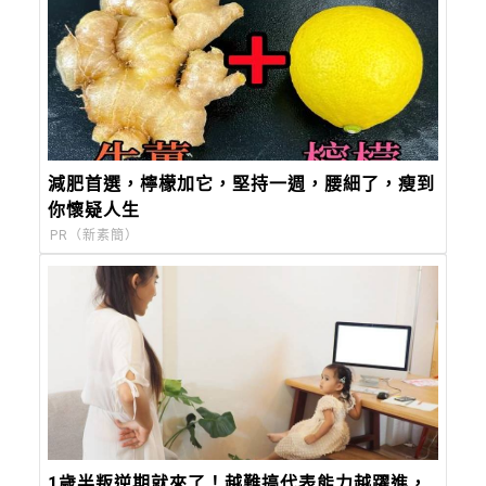
減肥首選，檸檬加它，堅持一週，腰細了，瘦到
你懷疑人生
PR（新素簡）
1歲半叛逆期就來了！越難搞代表能力越躍進，