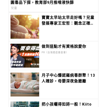
園毒品下探，教育部9月推唾液快篩
兒童
寶寶太早站太早走好嗎？兒童
發展專家王宏哲：觀念正確才
重要
做到這點才有資格說愛你
PR（台灣癌症基金會）
月子中心爆諾羅病毒群聚！13
人確診，母嬰深夜急撤離
把小孩曬得如詩一般！Kiito