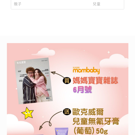
明。教育局介入輔導
香菜、麻油變成香味
親子
兒童
台味香氣寫進筆尖