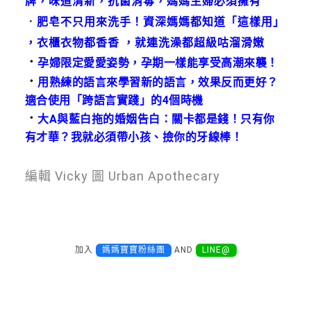
牌，味道清新，抗菌消毒，媽媽主婦必須擁有
．
肥皂不只用來洗手！資深媽媽都知道「這樣用」
，衣櫃衣物都香香 ，就連洗澡都超級咕溜滑嫩
．
孕婦限定愛愛姿勢，孕期一樣能享受高潮來襲！
．
用熟練的語言來學習新的語言，效果反而更好？
適合使用「跨語言實踐」的4個時機
．
大A與藍白拖的婚姻告白：關卡都是錢！只有你
有才華？我就必須帶小孩、撿你的牙線棒！
編輯 Vicky 圖 Urban Apothecary
加入
媽媽寶寶粉絲團
AND
LINE@