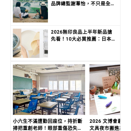
品牌總監謝葦怡，不只是全台
灣最會穿衣服的女人，連IG曬
小孩都美得超有靈氣
2026無印良品上半年新品搶
先看！10大必買推薦：日本缺
貨好物搶登台
小六生不滿遭勸回座位，持折斷
2026 文博會最
掃把重創老師！眼部重傷恐失
文具夜市搬進來啦