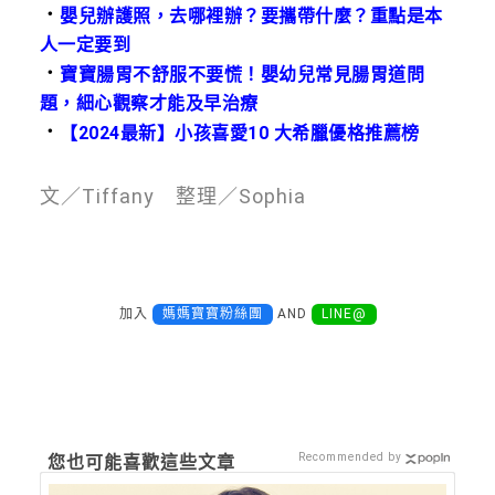
．
嬰兒辦護照，去哪裡辦？要攜帶什麼？重點是本
人一定要到
．
寶寶腸胃不舒服不要慌！嬰幼兒常見腸胃道問
題，細心觀察才能及早治療
．
【2024最新】小孩喜愛10 大希臘優格推薦榜
文／Tiffany 整理／Sophia
加入
媽媽寶寶粉絲團
AND
LINE@
Recommended by
您也可能喜歡這些文章