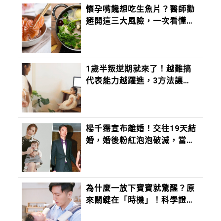
懷孕嘴饞想吃生魚片？醫師勸
避開這三大風險，一次看懂中
西醫怎麼說
1歲半叛逆期就來了！越難搞
代表能力越躍進，3方法讓孩
子不生氣，別在哭鬧時說教
楊千霈宣布離婚！交往19天結
婚，婚後粉紅泡泡破滅，當時
老公：「不會有人天天談戀
愛，那只是偶像劇，我們要學
會過生活。」
為什麼一放下寶寶就驚醒？原
來關鍵在「時機」！科學證
實：安撫寶寶最有效率的方法