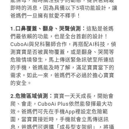
能保母，隨時關注孩子的動態，提供爸媽最
即時的消息，因為具備以下5項功能設計，讓
爸媽們一旦擁有就愛不釋手！
1.口鼻覆蓋、翻身、哭聲偵測：
這點是爸媽
們最依賴的功能，也是全台首創的設計！
CuboAi與兒科醫師合作，再搭配AI科技，偵
測寶寶是否被異物覆蓋，或是翻身、哭鬧等
危險情境發生，馬上傳送緊急訊號至所連結
的手機，爸媽能及時了解，滿足寶寶當下的
需求。如此一來，爸媽們不必過於擔心寶寶
的安全。
2.危險區域偵測：
寶寶一天天成長，開始會
爬、會走，CuboAi Plus依然能發揮最大功
效。爸媽們可先在手機App裡設定危險範
圍，當寶寶接近時，手機就會立馬傳送訊
息，爸媽們可選購「成長型支架組」，將攝