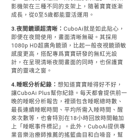
影機架在三種不同的支架上，隨著寶寶逐漸
成長，從0至5歲都能靈活運用。
3.夜間鏡頭超清晰
：
CuboAi就是如此貼心，
即便在夜間使用，畫面清晰無礙。其採用
1080p HD超廣角鏡頭，比起一般夜視鏡頭敏
感度更高，搭配專爲寶寶研發的無紅光設
計，在呈現清晰夜間畫面的同時，也保護寶
寶的靈魂之窗。
4.睡眠分析紀錄：
想知道寶寶睡得好不好，
讓CuboAi Plus幫你紀錄。每天都會提供前一
晚的睡眠分析報告，裡頭包含睡眠總時數、
最長連續睡眠時間、平均所需入睡時間、醒
來次數等，也會特別在18小時回放時間軸加
上「睡眠事件標記」。此外，CuboAi提供專
業音樂治療師推薦的搖籃曲目和白噪音，幫