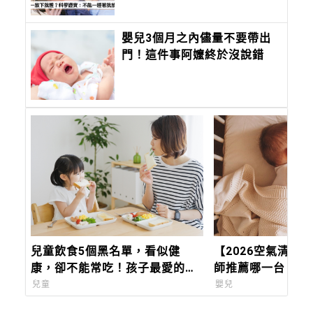
是這個
嬰兒3個月之內儘量不要帶出
門！這件事阿嬤終於沒說錯
兒童飲食5個黑名單，看似健
【2026空氣清淨
康，卻不能常吃！孩子最愛的草
師推薦哪一台？守
莓牛奶，阿嬤大骨湯都上榜！加
關鍵選擇
兒童
嬰兒
碼6大性早熟食物一定要筆記