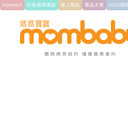
momself
好爸爸俱樂部
線上雜誌
菁品大賞
2026