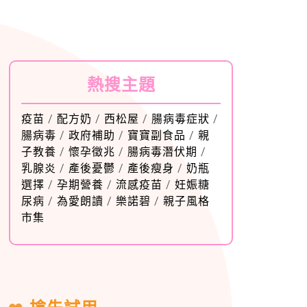
熱搜主題
疫苗
/
配方奶
/
西松屋
/
腸病毒症狀
/
腸病毒
/
政府補助
/
寶寶副食品
/
親
子教養
/
懷孕徵兆
/
腸病毒潛伏期
/
乳腺炎
/
產後憂鬱
/
產後瘦身
/
奶瓶
選擇
/
孕期營養
/
流感疫苗
/
妊娠糖
尿病
/
為愛朗讀
/
樂諾碧
/
親子風格
市集