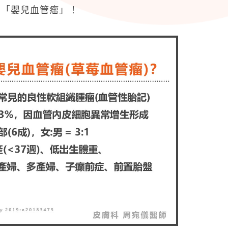
了「嬰兒血管瘤」！