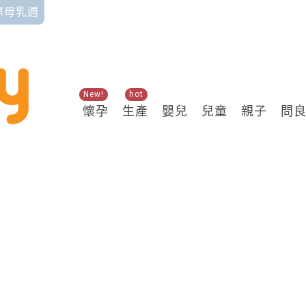
國際母乳週
New!
hot
懷孕
生產
嬰兒
兒童
親子
問