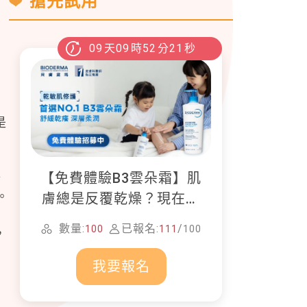
搶先試用
09
天
09
時
52
分
20
秒
是
【免費體驗B3雲朵霜】肌
始
。
膚總是反覆乾燥？現在就
加入貝膚黛瑪修護體驗計
數量:
已報名:
/
100
111
100
，
畫！
我要報名