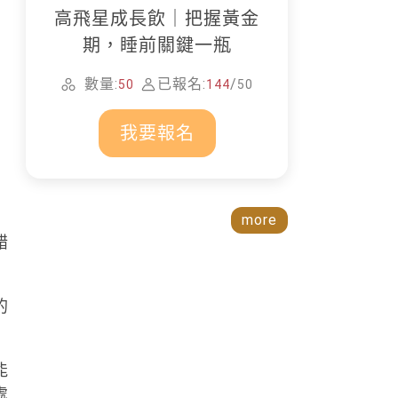
高飛星成長飲｜把握黃金
期，睡前關鍵一瓶
數量:
已報名:
/
50
144
50
我要報名
more
錯
的
能
處