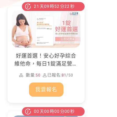
21
天
09
時
52
分
21
秒
好運首選！安心好孕綜合
維他命，每日1錠滿足營養
所需
數量:
已報名:
/
50
81
50
我要報名
00
天
00
時
00
分
00
秒