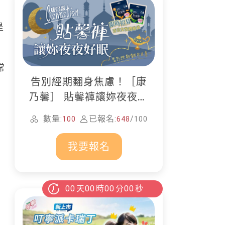
是
常
告別經期翻身焦慮！［康
乃馨］ 貼馨褲讓妳夜夜好
公
眠
數量:
已報名:
/
100
648
100
我要報名
00
天
00
時
00
分
00
秒