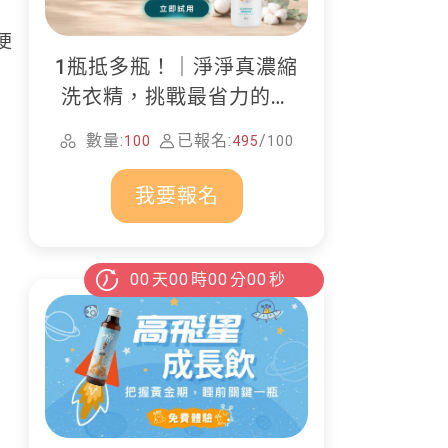
；
便
1瓶抵多瓶！｜淨淨真濃縮
洗衣精，挑戰最省力的居
家清潔
數量:
已報名:
/
100
495
100
灰
我要報名
00
天
00
時
00
分
00
秒