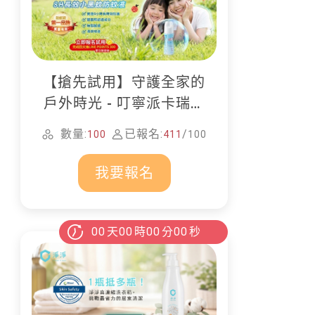
【搶先試用】守護全家的
戶外時光 - 叮寧派卡瑞丁
防蚊液
數量:
已報名:
/
100
411
100
我要報名
00
天
00
時
00
分
00
秒