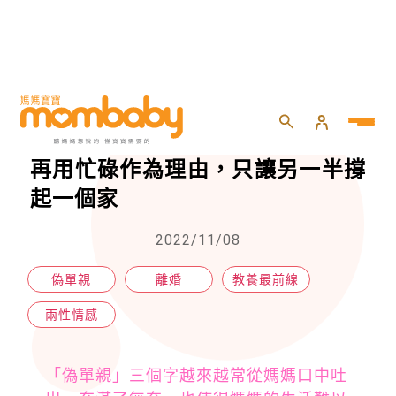
HOME
>
momself
>
兩性情感
>
偽單親！照顧小孩比上班還累。別再用忙碌作為理由，只讓另一半撐起一個家
偽單親！照顧小孩比上班還累。別
再用忙碌作為理由，只讓另一半撐
起一個家
2022/11/08
偽單親
離婚
教養最前線
兩性情感
「偽單親」三個字越來越常從媽媽口中吐