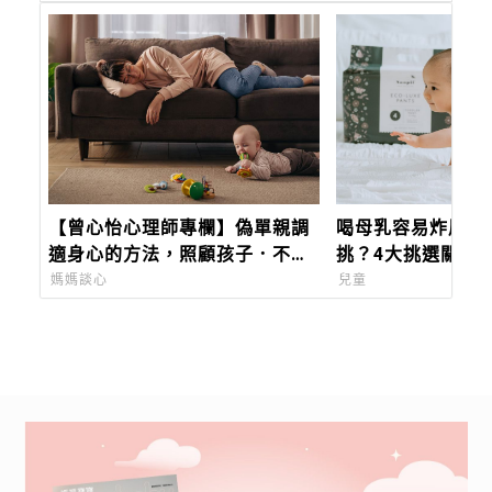
【曾心怡心理師專欄】偽單親調
喝母乳容易炸屎？
適身心的方法，照顧孩子．不忘
挑？4大挑選關鍵
好好愛自己
媽媽談心
兒童