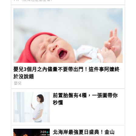
嬰兒3個月之內儘量不要帶出門！這件事阿嬤終
於沒說錯
嬰兒
前置胎盤有4種，一張圖帶你
秒懂
北海岸最強夏日盛典！金山