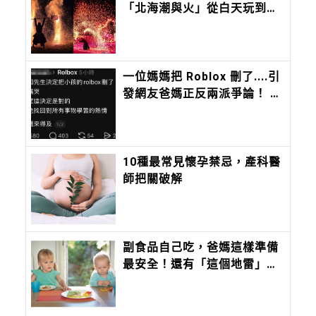
「北海潮與火」從白天玩到夜
晚親子必玩攻略
一位媽媽把 Roblox 刪了....引
發網友爸媽正反兩派爭論！ 這
是救了孩子，還是毀了他的社
交？
10種最常見懷孕禁忌，產科醫
師把關破解
副食品自己吃，爸媽這樣準備
最安全！還有「這個地雷」千
萬不能添加在食物裡！