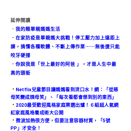
延伸閱讀
．
我的類單親媽媽生活
．在家防疫是單親媽大挑戰！停工壓力加上遠距上
課，搞懂各種軟體、不斷上傳作業⋯⋯無後援只能
咬牙硬撐
．你說我是「世上最好的阿爸 」，才是人生中最
高的頭銜
．
Netflix兒童節目讓媽媽看到流口水！網：「從慈
母笑變成姨母笑」、「每次看都會想到別的東西」
．
2020最受歡迎風格家庭票選出爐！６組超人氣網
紅家庭風格養成術大公開
．
微波加熱很方便，但要注意容器材質，「5號
PP」才安全！