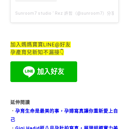
Sunroom7 studio ‘ Rez 許哲（@sunroom7）分享的貼文
加入媽媽寶寶LINE@好友
孕產育兒新知不漏接👇
延伸閱讀
．
孕育生命是最美的事，孕婦寫真讓你重新愛上自
己
．
Gigi Hadid挺八月孕肚拍寫真，展現超模實力美