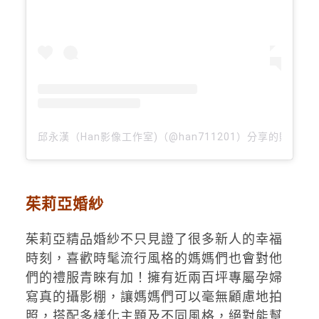
邱永漢（Han影像工作室)（@han711201）分享的貼文
茱莉亞婚紗
茱莉亞精品婚紗不只見證了很多新人的幸福
時刻，喜歡時髦流行風格的媽媽們也會對他
們的禮服青睞有加！擁有近兩百坪專屬孕婦
寫真的攝影棚，讓媽媽們可以毫無顧慮地拍
照，搭配多樣化主題及不同風格，絕對能幫