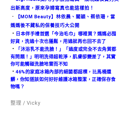
出新高度，原來孕婦寫真也能這樣拍！
．
【MOM Beauty】林依晨、關穎、蔡依珊，當
媽媽後不藏私的保養技巧大公開
．
日本伴手禮首選「今治毛巾」哪裡買？媽媽必囤
好貨，洗過十次也蓬鬆，用過就再也回不去了
．
「沐浴乳不能洗臉！」「過度或完全不去角質都
有問題！」明明洗得超乾淨，肌膚卻變差了，其實
你可能觸碰洗臉地雷而不知
．
46%的家庭冰箱內部的細菌都超標，比馬桶還
髒，你知道該如何好好維護冰箱整潔，正確保存食
物嗎？
整理 / Vicky