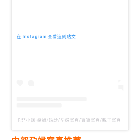
在 Instagram 查看這則貼文
卡菲小姐-婚攝/婚紗/孕婦寫真/寶寶寫真/親子寫真（@ms.k