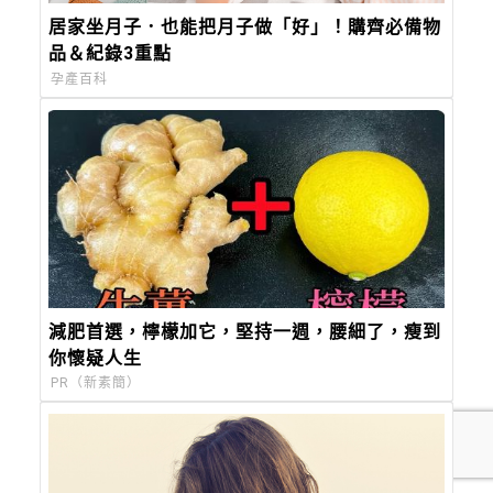
居家坐月子．也能把月子做「好」！購齊必備物
品＆紀錄3重點
孕產百科
減肥首選，檸檬加它，堅持一週，腰細了，瘦到
你懷疑人生
PR（新素簡）