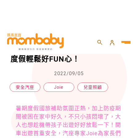
HOME
>
兒童
>
兒童照顧
>
汽座專家Joie陪孩子一起GO 暑期度假輕鬆好FUN心！
汽座專家Joie陪孩子一起GO 暑期
度假輕鬆好FUN心！
2022/09/05
安全汽座
Joie
兒童照顧
暑期度假國旅補助氛圍正熱，加上防疫期
間被困在家中好久，不只小孩悶壞了，大
人也想趁機帶孩子出遊好好放鬆一下！開
車出遊首重安全，汽座專家Joie為家長們