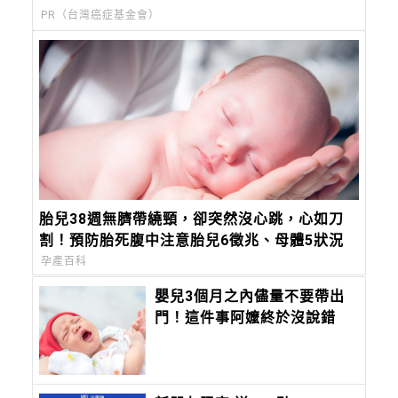
PR（台灣癌症基金會）
胎兒38週無臍帶繞頸，卻突然沒心跳，心如刀
割！預防胎死腹中注意胎兒6徵兆、母體5狀況
孕產百科
嬰兒3個月之內儘量不要帶出
門！這件事阿嬤終於沒說錯