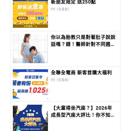
新朋友限定 送250點
PR（全電商）
你以為胎教只是對著肚子說說
話嗎？錯！醫師針對不同週數
的胎兒，給出不同的胎教，顛
覆你對胎教的觀念
全聯全電商 新客首購大福利
PR（全電商）
【大童得坐汽座？】2026年
成長型汽座大評比！你不知道
的大童安全盲區！