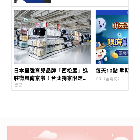
日本最強育兒品牌「西松屋」進
每天10點 準時搶8
駐微風南京啦！台北獨家限定好
PR（全電商）
禮曝光，夏季商品8折起
嬰兒