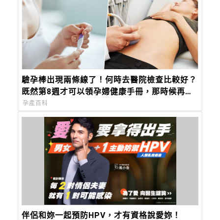
驗孕棒出現兩條線了！何時去醫院檢查比較好？
既然第8週才可以領孕婦健康手冊，那時候再去
就好？
孕產百科
伴侶和妳一起預防HPV，才有資格說愛妳！