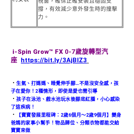
視窗，確保正確安裝且穩固支
撐，有效減少意外發生時的撞擊
力。
i-Spin Grow™ FX
0-7歲旋轉型汽
座
https://bit.ly/3AjBIZ3
．
生氣、打媽媽、睡覺伸手腳…不是沒安全感，孩
子在愛你！2種情形，即使是愛也需引導
．
孩子在泳池、戲水池玩水後腳底紅腫，小心感染
了這疾病！
．
【寶寶發展里程碑：2歲6個月～2歲9個月】變身
爸媽的家事小幫手！物品歸位、分類衣物都能交給
寶寶來做