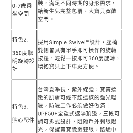
裝，滿足不同時期的身形需求，
0-7歲乘
給新生兒完整包覆、大寶貝寬敞
坐空間
空間。
特色2.
採用Simple Swivel™設計，座椅
雙側皆具有單手即可操作的旋轉
360度聰
按鈕，輕鬆一按即可360度旋轉，
明旋轉設
環抱寶貝上下車更方便。
計
台灣夏季長、紫外線強，寶寶嬌
嫩的肌膚可經不起這樣的強光曝
曬，防曬工作必須做好做滿！
特色3.
UPF50+全罩式遮陽頂篷，三段可
貼心配件
調可拆式設計，阻隔戶外刺眼陽
光，保護寶寶脆弱雙眼，路途中