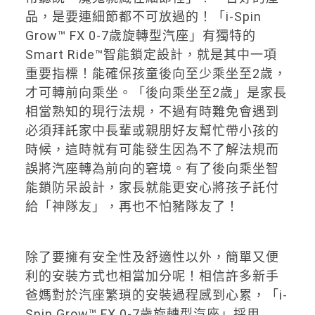
品，是要連細節都不可放過的！「i-Spin
Grow™ FX 0-7歲旋轉型汽座」有獨特的
Smart Ride™智能鎖定設計，就是其中一項
重要指標！能確保孩童後向至少乘坐至2歲，
才可轉前向乘坐。「後向乘坐至2歲」是家長
相當熟知的現行法規，不過有時難免會遇到
必須拜託家中長輩或親朋好友幫忙帶小孩的
時候，這時就有可能發生因為不了解法規而
誤將汽座轉為前向的窘境。有了後向乘坐智
能鎖防呆設計，家長就能更安心將孩子託付
給「神隊友」，再也不怕豬隊友了！
除了要擁有安全性及舒適性以外，簡單又便
利的安裝方式也相當加分呢！相信許多新手
爸媽對於汽座繁瑣的安裝過程感到心累，「i-
Spin Grow™ FX 0-7歲旋轉型汽座」採用