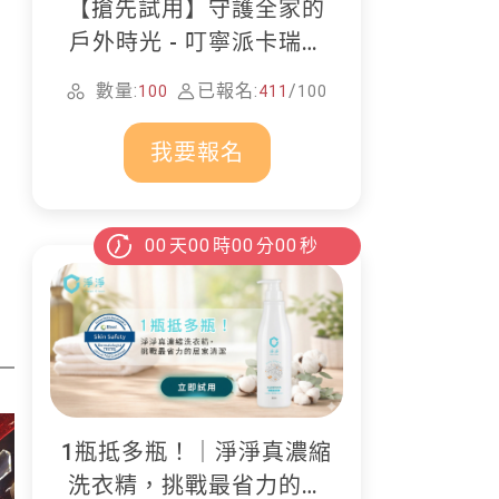
【搶先試用】守護全家的
戶外時光 - 叮寧派卡瑞丁
防蚊液
數量:
已報名:
/
100
411
100
我要報名
00
天
00
時
00
分
00
秒
1瓶抵多瓶！｜淨淨真濃縮
洗衣精，挑戰最省力的居