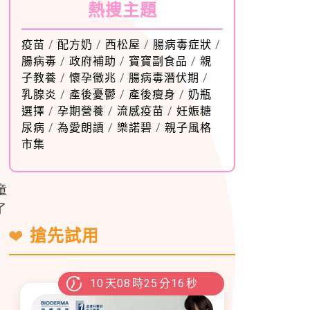
熱搜主題
疫苗
/
配方奶
/
西松屋
/
腸病毒症狀
/
腸病毒
/
政府補助
/
寶寶副食品
/
親
子教養
/
懷孕徵兆
/
腸病毒潛伏期
/
乳腺炎
/
產後憂鬱
/
產後瘦身
/
奶瓶
選擇
/
孕期營養
/
流感疫苗
/
妊娠糖
尿病
/
為愛朗讀
/
樂諾碧
/
親子風格
市集
童
了
搶先試用
10
天
08
時
25
分
15
秒