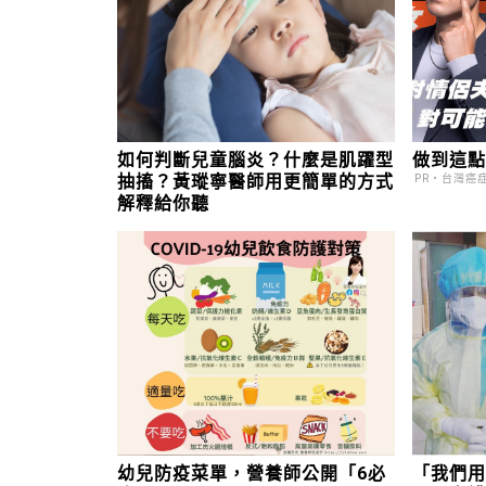
如何判斷兒童腦炎？什麼是肌躍型
做到這
抽搐？黃瑽寧醫師用更簡單的方式
PR・台灣癌
解釋給你聽
幼兒防疫菜單，營養師公開「6必
「我們