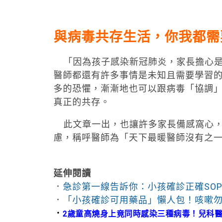
與病毒共存生活，你我都需
「因為孩子感染新冠肺炎，家長擔心是
醫師都還有許多事情是未知且需要學習
多的恐懼，漸漸地也可以跟病毒「協調
真正的共存。
此文章一出，也讓許多家長備感窩心，
慮，稱呼醫師為「天下最暖醫師沒有之
延伸閱讀
．
急診第一線告訴你：小孩確診正確SO
．
「小孩確診可用藥品」懶人包！咳嗽
．
2歲童高燒身上竟同時感染三種病毒！兒科