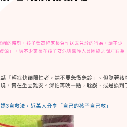
緊繃的時刻，孩子發高燒家長急忙送去急診的行為，讓不少
資源」，讓不少家長在孩子安危與醫護人員困擾之間左右為
話「輕症快篩陽性者，請不要急衝急診」。但隨著孩
高燒，實在坐立難安。深怕再晚一點，耽誤、或是誤判
東媽媽3自救法，近萬人分享「自己的孩子自己救」