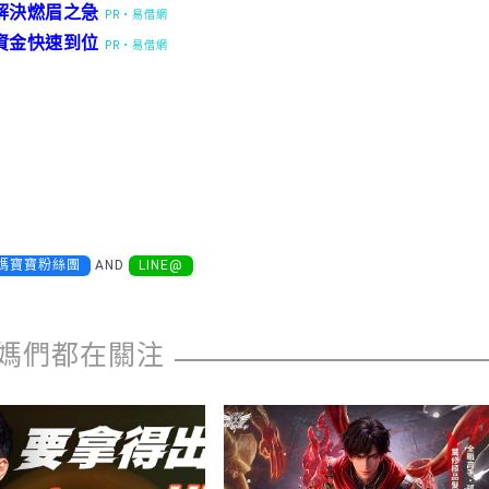
解決燃眉之急
PR・易借網
資金快速到位
PR・易借網
媽寶寶粉絲團
AND
LINE@
媽們都在關注