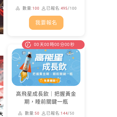
家清潔
數量:
已報名:
/
100
495
100
我要報名
00
天
00
時
00
分
00
秒
高飛星成長飲｜把握黃金
期，睡前關鍵一瓶
數量:
已報名:
/
50
144
50
大