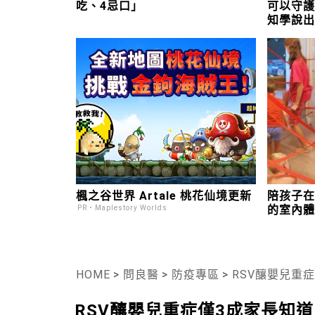
吃、4忌口」
可以守
知學說
的恐懼
楓之谷世界 Artale 桃花仙境更新
陪孩子
的室內
PR・Maplestory Worlds
HOME
>
問良醫
>
防疫專區
>
RSV釀嬰兒重
RSV釀嬰兒重症僅3成家長知