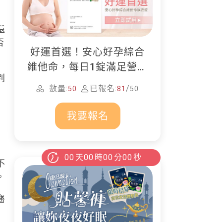
還
否
好運首選！安心好孕綜合
維他命，每日1錠滿足營養
判
所需
數量:
已報名:
/
50
81
50
我要報名
00
天
00
時
00
分
00
秒
不
。
醫