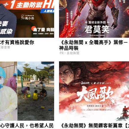
點才有資格說愛你
《永劫無間 x 全職高手》葉修－
神品時裝
症基金會
PR・永劫無間
用心守護人民，也希望人民
《永劫無間》無間鏢客新篇章【