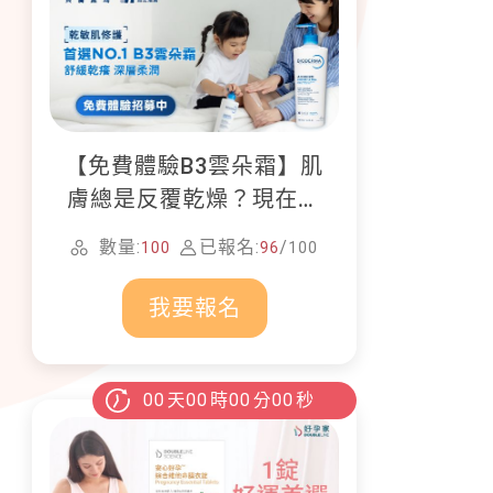
【免費體驗B3雲朵霜】肌
膚總是反覆乾燥？現在就
加入貝膚黛瑪修護體驗計
數量:
已報名:
/
100
96
100
畫！
我要報名
00
天
00
時
00
分
00
秒