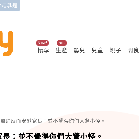
國際母乳週
New!
hot
懷孕
生產
嬰兒
兒童
親子
問
，醫師反而安慰家長：並不覺得你們大驚小怪。
家長：並不覺得你們大驚小怪。