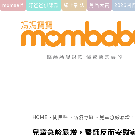
momself
好爸爸俱樂部
線上雜誌
菁品大賞
2026
HOME
>
問良醫
>
防疫專區
>
兒童急診暴增
兒童急診暴增，醫師反而安慰