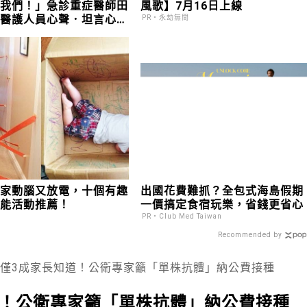
護我們！」急診重症醫師田
風歌】7月16日上線
出醫護人員心聲．坦言心中
PR・永劫無間
，靠兒子如大男人般的保護
在家動腦又放電，十個有趣
出國花費難抓？全包式海島假期
體能活動推薦！
一價搞定食宿玩樂，省錢更省心
PR・Club Med Taiwan
Recommended by
症僅3成家長知道！公衛專家籲「單株抗體」納公費接種
道！公衛專家籲「單株抗體」納公費接種