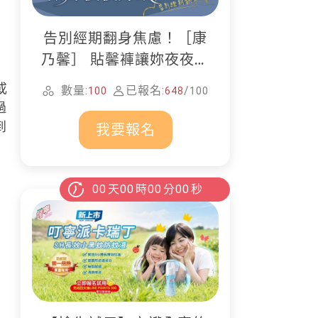
告別經期翻身焦慮！［康
乃馨］ 貼馨褲讓妳夜夜好
眠
或
數量:
已報名:
/
100
648
100
過
到
我要報名
00
天
00
時
00
分
00
秒