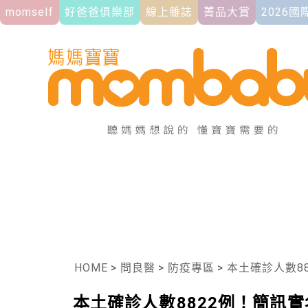
momself
好爸爸俱樂部
線上雜誌
菁品大賞
2026
HOME
>
問良醫
>
防疫專區
>
本土確診人數88
本土確診人數8822例！簡訊