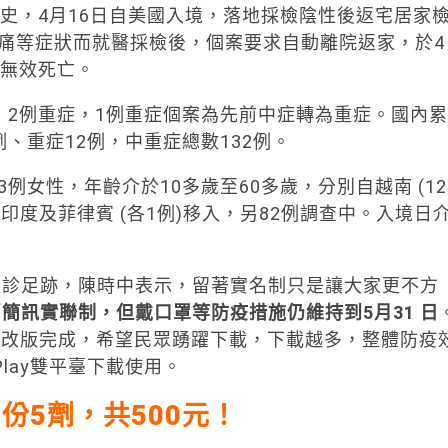
史，4月16日自美國入境，落地採檢陰性後返宅居家
頭痛等症狀而就醫採檢後，個案要求自動離院返家，於4
救無效死亡。
2例重症，1例重症個案為先前中症轉為重症。國內累
例、重症12例，中重症總數132例。
女性，年齡介於10多歲至60多歲，分別自越南 (12
、印度及菲律賓 (各1例)移入，另82例調查中。入境日
足跡，陳時中表示，留著實名制只是讓大家更不方
消簡訊實聯制，但戴口罩等防疫措施仍維持到
5
月31
日
將改版完成，希望民眾踴躍下載，下載越多，整體防疫
e Play雙平臺下載使用。
1
份5
劑，共500
元！