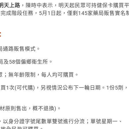
明天上路
，陳時中表示，明天起民眾可持健保卡購買
完成階段任務，5月1日起，僅剩145家藥局販售實名
下：
局通路販售模式。
局及58個偏鄉衛生所。
眾；無年齡限制，每人均可購買。
1次(可代購)，另視情況公布下一輪日期。1份5劑，
醫材原則售出，概不退換)。
期，以身分證字號尾數單雙號進行分流；單號星期一、