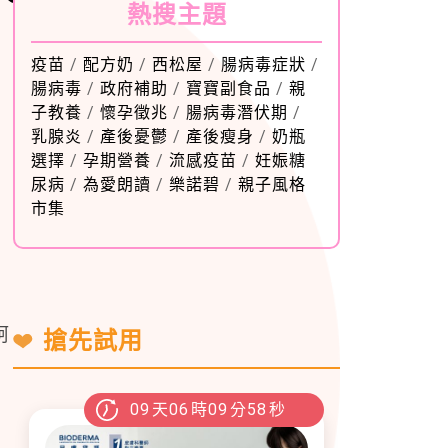
熱搜主題
疫苗
/
配方奶
/
西松屋
/
腸病毒症狀
/
腸病毒
/
政府補助
/
寶寶副食品
/
親
子教養
/
懷孕徵兆
/
腸病毒潛伏期
/
乳腺炎
/
產後憂鬱
/
產後瘦身
/
奶瓶
選擇
/
孕期營養
/
流感疫苗
/
妊娠糖
尿病
/
為愛朗讀
/
樂諾碧
/
親子風格
市集
柯
搶先試用
09
天
06
時
09
分
57
秒
）