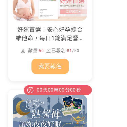
好運首選！安心好孕綜合
維他命，每日1錠滿足營養
所需
數量:
已報名:
/
50
81
50
我要報名
00
天
00
時
00
分
00
秒