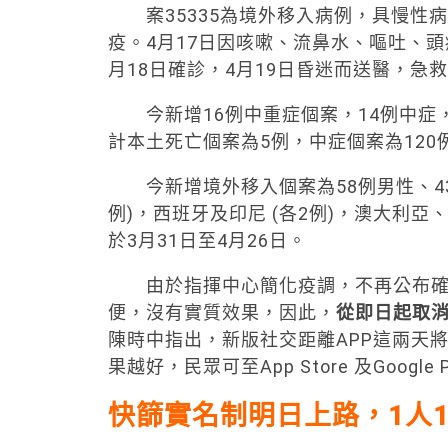
案35335為境外移入病例，具慢性病
疫。4月17日因咳嗽、流鼻水、嘔吐、
月18日確診，4月19日昏迷而送醫，急
今新增16例中重症個案，14例中症，
計本土死亡個案為5例，中症個案為120
今新增境外移入個案為58例男性、43例
例)，西班牙及印尼 (各2例)，澳大利亞
於3月31日至4月26日。
由於指揮中心簡化疫調，不再公布確診
便，沒有實質效果，因此，
從即日起取
陳時中指出，新版社交距離APP這兩天
果越好，民眾可至App Store 及Googl
快篩實名制明日上路，1
人