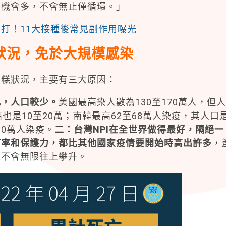
的機會多，不會無止僅循環。」
打！11大接種後常見副作用曝光
狀況，免於大規模感染
糕狀況，主要有三大原因：
，人口較少。
美國最高染人數為130至170萬人，但人
也是10至20萬；南韓最高62至68萬人染疫，其人口
30萬人染疫。
二：台灣NPI
在全世界做得最好，隔絕一
打率和保護力，都比其他國家疫情要開始時高出許多
，
但不會無限往上攀升。