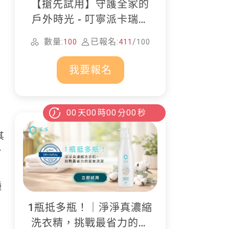
【搶先試用】守護全家的
戶外時光 - 叮寧派卡瑞丁
防蚊液
數量:
已報名:
/
100
411
100
我要報名
00
天
00
時
00
分
00
秒
其
、
種
1瓶抵多瓶！｜淨淨真濃縮
洗衣精，挑戰最省力的居