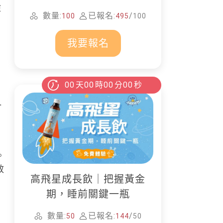
檢
家清潔
數量:
已報名:
/
100
495
100
我要報名
00
天
00
時
00
分
00
秒
介
。
效
高飛星成長飲｜把握黃金
期，睡前關鍵一瓶
數量:
已報名:
/
50
144
50