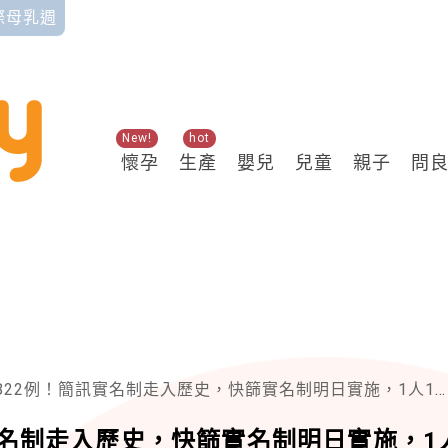
國際母乳週
New!
hot
懷孕
生產
嬰兒
兒童
親子
問
22例！簡訊實名制走入歷史，快篩實名制明日實施，1人1份含5劑
實名制走入歷史，快篩實名制明日實施，1