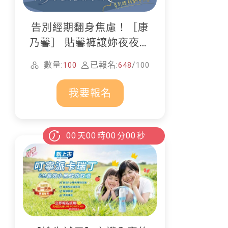
告別經期翻身焦慮！［康
乃馨］ 貼馨褲讓妳夜夜好
眠
數量:
已報名:
/
100
648
100
我要報名
00
天
00
時
00
分
00
秒