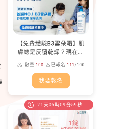
【免費體驗B3雲朵霜】肌
膚總是反覆乾燥？現在就
加入貝膚黛瑪修護體驗計
數量:
已報名:
/
100
111
100
是
畫！
我要報名
差
21
天
06
時
09
分
58
秒