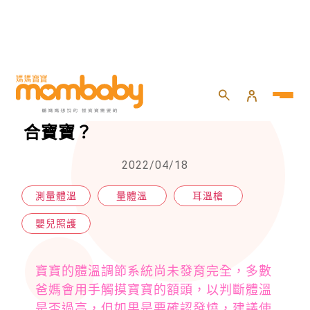
HOME
>
嬰兒
>
嬰兒照護
>
溫度計這麼多款式， 哪一種最適合寶寶？
溫度計這麼多款式， 哪一種最適
合寶寶？
2022/04/18
測量體溫
量體溫
耳溫槍
嬰兒照護
寶寶的體溫調節系統尚未發育完全，多數
爸媽會用手觸摸寶寶的額頭，以判斷體溫
是否過高，但如果是要確認發燒，建議使