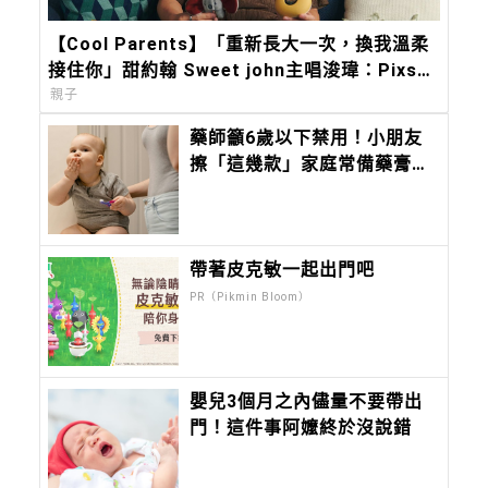
【Cool Parents】「重新長大一次，換我溫柔
接住你」甜約翰 Sweet john主唱浚瑋：Pixsee
陪我築起兒子的移動城堡
親子
藥師籲6歲以下禁用！小朋友
擦「這幾款」家庭常備藥膏藥
油，可能造成無法呼吸或癲癇
「很危險」
帶著皮克敏一起出門吧
PR（Pikmin Bloom）
嬰兒3個月之內儘量不要帶出
門！這件事阿嬤終於沒說錯