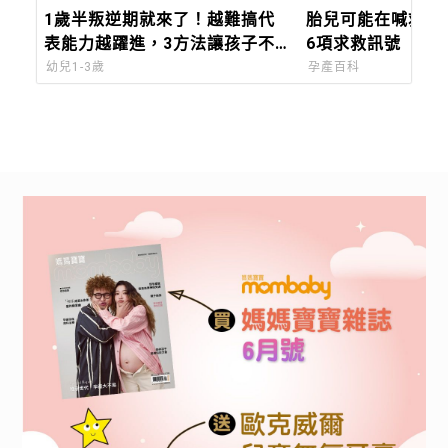
1歲半叛逆期就來了！越難搞代
胎兒可能在喊救命
表能力越躍進，3方法讓孩子不
6項求救訊號
生氣，別在哭鬧時說教
幼兒1-3歲
孕產百科