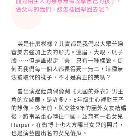
面對陌生人的惡意無禮攻擊自己的孩子，
做父母的我們，該怎樣回擊回去呢？
美是什麼模樣？其實都是我們以大眾普遍
審美去強加上去的形式。濃眉、大眼、瓜子
臉⋯⋯但是誰規定「美」只有一種樣貌。更
何況我們每一個人都長得獨一無二，這種無
法被取代的樣子，不才是真正的美嗎？
曾出演過經典偶像劇《天國的嫁衣》男主
角的立威廉，是許多7、8年級生心裡對王子
的想像。多年前，與交往9年的圈外女友結婚
後，將事業重心轉往中國，並育有一名女兒
Harper，在微博上也大方曬出女兒的照片，
也是演藝圈出名的女兒傻瓜。