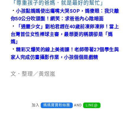
「尊重孩子的爸媽．就是最好的幫忙」
．
小孩黏媽媽使出癟嘴大哭SOP，媽傻眼：我只離
你50公分吹頭髮！網笑：求爸爸內心陰暗面
．
「通靈少女」劉柏君趕在40歲前凍卵凍卵！當上
台灣首位女性棒球主審，最想要的稱謂卻是「媽
媽」
．
精彩又爆笑的線上美術課！老師帶著27個學生與
家人完成仿畫攝影作業，小孩個個是戲精
文．整理／黃煜嵐
加入
媽媽寶寶粉絲團
AND
LINE@