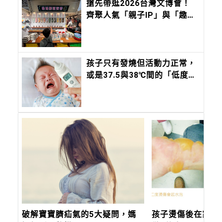
搶先帶逛2026台灣文博會！
齊聚人氣「親子IP」與「趣味
文創」，會讓孩子快樂到瘋
掉！
孩子只有發燒但活動力正常，
或是37.5與38℃間的「低度發
燒」，該去看醫師嗎？這時間
內沒退燒，必須就醫
破解寶寶臍疝氣的5大疑問，媽
孩子燙傷後在家必