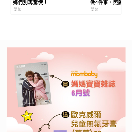
媽們別再驚慌！
做4件事，照顧輕
項
嬰兒
嬰兒