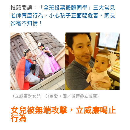
推薦閱讀：
「全班投票最醜同學」三大常見
老師荒唐行為，小心孩子正面臨危害，家長
卻毫不知情！
（立威廉對女兒十分疼愛。圖／微博@立威廉）
女兒被無端攻擊，立威廉喝止
行為