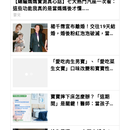
【總編媽媽實測真心話】七大熱門汽座一次看：
這些功能我真的是當媽媽後才懂……
嬰兒
楊千霈宣布離婚！交往19天結
婚，婚後粉紅泡泡破滅，當時
老公：「不會有人天天談戀
愛，那只是偶像劇，我們要學
會過生活。」
「愛吃肉生男寶」、「愛吃菜
生女寶」口味改變和寶寶性別
有關？｜Mombaby 媽媽寶寶
懷孕生活網
寶寶摔下床怎麼辦？「這期
間」是關鍵！醫師：當孩子出
現8症狀應盡速就醫