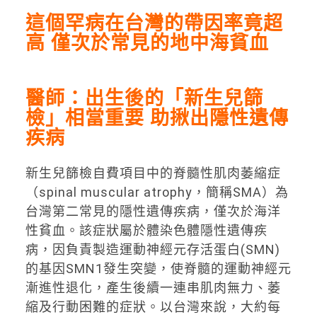
這個罕病在台灣的帶因率竟超
高 僅次於常見的地中海貧血
醫師：出生後的「新生兒篩
檢」相當重要 助揪出隱性遺傳
疾病
新生兒篩檢自費項目中的脊髓性肌肉萎縮症
（spinal muscular atrophy，簡稱SMA）為
台灣第二常見的隱性遺傳疾病，僅次於海洋
性貧血。該症狀屬於體染色體隱性遺傳疾
病，因負責製造運動神經元存活蛋白(SMN)
的基因SMN1發生突變，使脊髓的運動神經元
漸進性退化，產生後續一連串肌肉無力、萎
縮及行動困難的症狀。以台灣來說，大約每