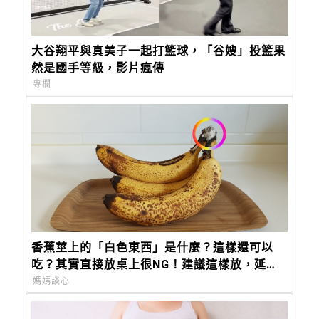
大谷翔平與真美子一起打籃球，「谷嫂」投籃果
然是國手等級，影片瘋傳
專欄
香蕉莖上的「白色東西」是什麼？這樣還可以
吃？其實直接放桌上很NG！建議這樣放，延長
保存期限！
媽媽談心