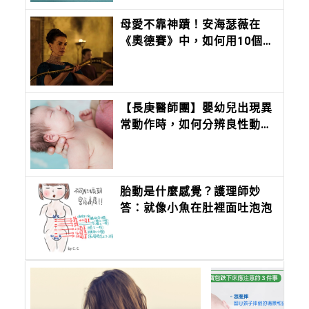
母愛不靠神蹟！安海瑟薇在
《奧德賽》中，如何用10個極
致算計，在狼群中保全兒子？
【長庚醫師團】嬰幼兒出現異
常動作時，如何分辨良性動作
與嚴重癲癇？
胎動是什麼感覺？護理師妙
答：就像小魚在肚裡面吐泡泡