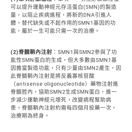
可以提升運動神經元存活蛋白(SMN)的製造
量，以阻止疾病進程，將新的DNA引進人
體，替代缺失或不起作用的SMN1基因的功
能，屬於一生可能只需一次的治療。
(2)
脊髓鞘內注射
：SMN1與SMN2參與了功
能性SMN蛋白的生成，但大多數由SMN1基
因擔當製造功能，只有少量由SMN2產生，因
此脊髓鞘內注射是將反義寡核苷酸
（antisense oligonucleotide）藥物注射進
脊髓腔內，協助SMN2生成SMN蛋白，進一
步減少運動神經元壞死，改變病程幫助病
患。脊髓鞘內注射約需每四個月投藥一次，
治療期為終身。