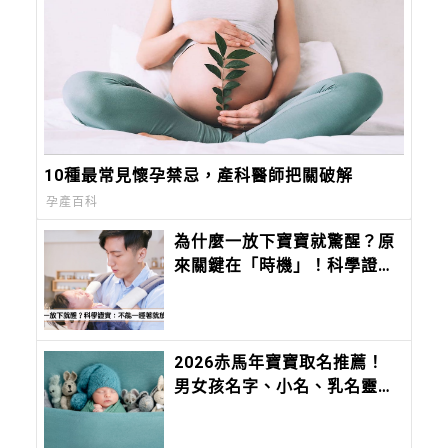
10種最常見懷孕禁忌，產科醫師把關破解
孕產百科
為什麼一放下寶寶就驚醒？原
來關鍵在「時機」！科學證
實：安撫寶寶最有效率的方法
是這個
2026赤馬年寶寶取名推薦！
男女孩名字、小名、乳名靈感
大全，切記不要「這六個」部
首