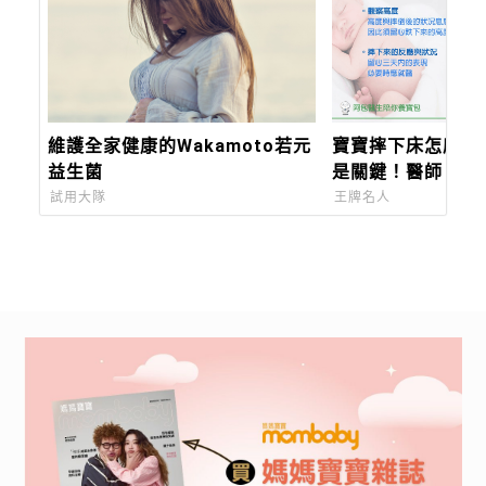
維護全家健康的Wakamoto若元
寶寶摔下床怎麼辦
益生菌
是關鍵！醫師：當
狀應盡速就醫
試用大隊
王牌名人