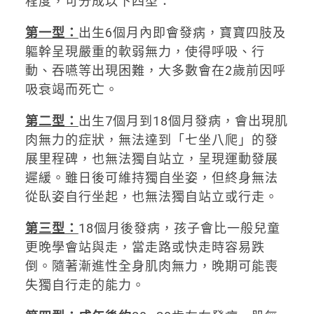
程度，可分成以下四型：
第一型：
出生6個月內即會發病，寶寶四肢及
軀幹呈現嚴重的軟弱無力，使得呼吸、行
動、吞嚥等出現困難，大多數會在2歲前因呼
吸衰竭而死亡。
第二型：
出生7個月到18個月發病，會出現肌
肉無力的症狀，無法達到「七坐八爬」的發
展里程碑，也無法獨自站立，呈現運動發展
遲緩。雖日後可維持獨自坐姿，但終身無法
從臥姿自行坐起，也無法獨自站立或行走。
第三型：
18個月後發病，孩子會比一般兒童
更晚學會站與走，當走路或快走時容易跌
倒。隨著漸進性全身肌肉無力，晚期可能喪
失獨自行走的能力。