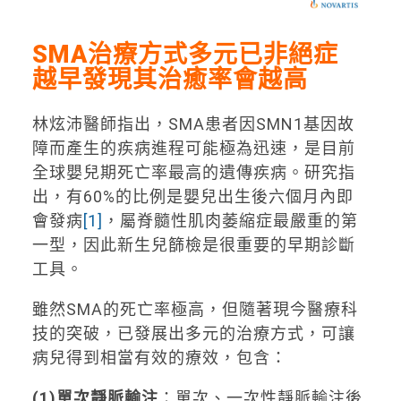
SMA
治療方式多元已非絕症
越早發現其治癒率會越高
林炫沛醫師指出，SMA患者因SMN1基因故
障而產生的疾病進程可能極為迅速，是目前
全球嬰兒期死亡率最高的遺傳疾病。研究指
出，有60%的比例是嬰兒出生後六個月內即
會發病
[1]
，屬脊髓性肌肉萎縮症最嚴重的第
一型，因此新生兒篩檢是很重要的早期診斷
工具。
雖然SMA的死亡率極高，但隨著現今醫療科
技的突破，已發展出多元的治療方式，可讓
病兒得到相當有效的療效，包含：
(1)
單次靜脈輸注
：單次、一次性靜脈輸注後