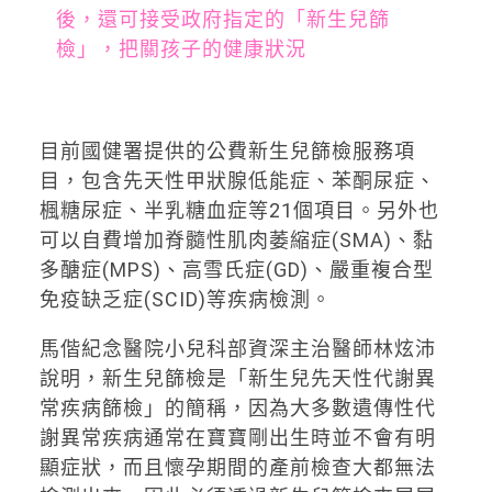
後，還可接受政府指定的「新生兒篩
檢」，把關孩子的健康狀況
目前國健署提供的公費新生兒篩檢服務項
目，包含​先天性甲狀腺低能症、​苯酮尿症、​
楓糖尿症、​半乳糖血症等21個項目。另外也
可以自費增加脊髓性肌肉萎縮症(SMA)、黏
多醣症(MPS)​、高雪氏症(GD)​、​嚴重複合型
免疫缺乏症(SCID)等疾病檢測。
馬偕紀念醫院小兒科部資深主治醫師林炫沛
說明，新生兒篩檢是「新生兒先天性代謝異
常疾病篩檢」的簡稱，因為大多數遺傳性代
謝異常疾病通常在寶寶剛出生時並不會有明
顯症狀，而且懷孕期間的產前檢查大都無法