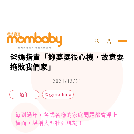
HOME
>
momself
>
深夜me time
>
婆家好意讓媳回娘家過年，竟遭親爸媽指責「妳婆婆很心機，故意要拖敗我們家」
婆家好意讓媳回娘家過年，竟遭親
爸媽指責「妳婆婆很心機，故意要
拖敗我們家」
2021/12/31
過年
深夜me time
每到過年，各式各樣的家庭問題都會浮上
檯面，堪稱大型社死現場！