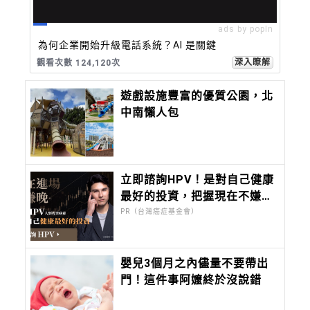
ads by popIn
為何企業開始升級電話系統？AI 是關鍵
深入瞭解
觀看次數 124,128次
遊戲設施豐富的優質公園，北
中南懶人包
立即諮詢HPV！是對自己健康
最好的投資，把握現在不嫌
晚！
PR（台灣癌症基金會）
嬰兒3個月之內儘量不要帶出
門！這件事阿嬤終於沒說錯