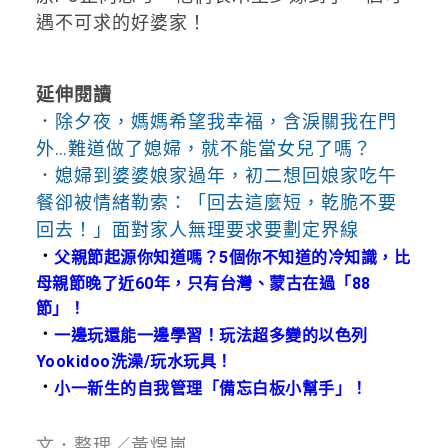
遇不可求的好婆家！
延伸閱讀
．
除夕夜，媽媽希望我幸福，含淚關我在門
外…難道做了媳婦，就不能當女兒了嗎？
．
媳婦到婆婆娘家過年，初二想回娘家吃午
餐卻被情緒勒索：「回去這麼短，乾脆不要
回去！」面對家人無理要求要劃定界線
．
父親節起源你知道嗎？5個你不知道的冷知識，比
母親節晚了近60年，只有台灣、蒙古在過「88
節」！
．
一邊玩還能一邊學習！玩法超多變的以色列
Yookidoo洗澡/玩水玩具！
．
小一新生的自我管理「備忘白板小幫手」！
文．整理／黃煜嵐