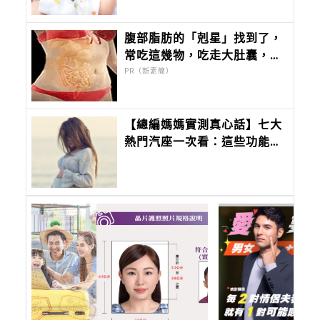
腹部脂肪的「剋星」找到了，
常吃這幾物，吃走大肚囊，瘦
出小蠻腰
PR（新素簡）
【總編媽媽實測真心話】七大
熱門汽座一次看：這些功能我
真的是當媽媽後才懂……