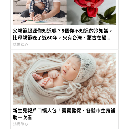
父親節起源你知道嗎？5個你不知道的冷知識，
比母親節晚了近60年，只有台灣、蒙古在過
「88 節」！
媽媽談心
新生兒報戶口懶人包！寶寶健保、各縣市生育補
助一次看
媽媽談心