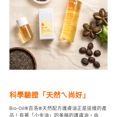
科學驗證「天然ㄟ尚好」
Bio-Oil®百洛®天然配方護膚油正是這樣的產
品！有著「小金油」的美稱的護膚油，由