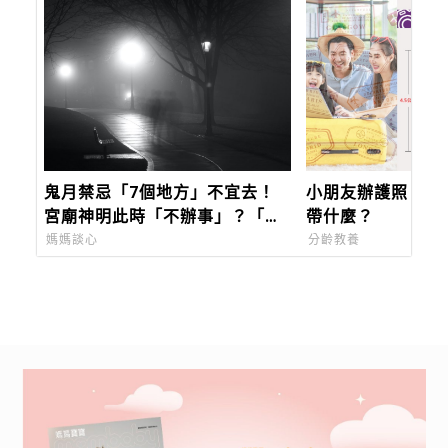
鬼月禁忌「7個地方」不宜去！
小朋友辦護照，去
宮廟神明此時「不辦事」？「剪
帶什麼？
髮」更容易生病倒楣！
媽媽談心
分齡教養