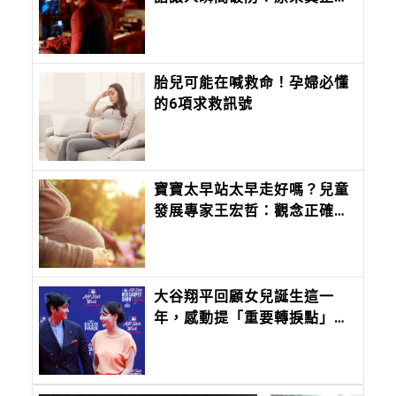
堅不摧的，是曾被深愛過的孩
子
胎兒可能在喊救命！孕婦必懂
的6項求救訊號
寶寶太早站太早走好嗎？兒童
發展專家王宏哲：觀念正確才
重要
大谷翔平回顧女兒誕生這一
年，感動提「重要轉捩點」。
談及日常陪真美子追劇！