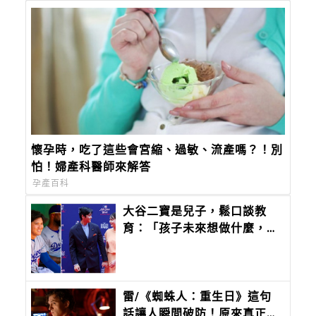
懷孕時，吃了這些會宮縮、過敏、流產嗎？！別
怕！婦產科醫師來解答
孕產百科
大谷二寶是兒子，鬆口談教
育：「孩子未來想做什麼，應
該由他們自己決定。」
雷/《蜘蛛人：重生日》這句
話讓人瞬間破防！原來真正無