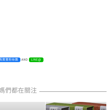
媽寶寶粉絲團
AND
LINE@
媽們都在關注