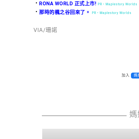
．
RONA WORLD 正式上市!
PR・Maplestory Worlds
．
那時的楓之谷回來了。
PR・Maplestory Worlds
VIA/珊諾
加入
媽
媽