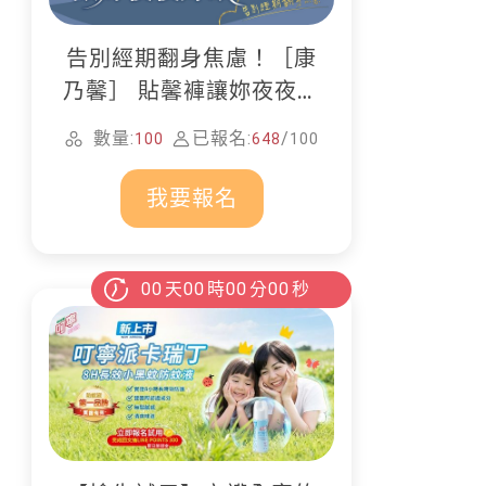
告別經期翻身焦慮！［康
乃馨］ 貼馨褲讓妳夜夜好
眠
數量:
已報名:
/
100
648
100
我要報名
00
天
00
時
00
分
00
秒