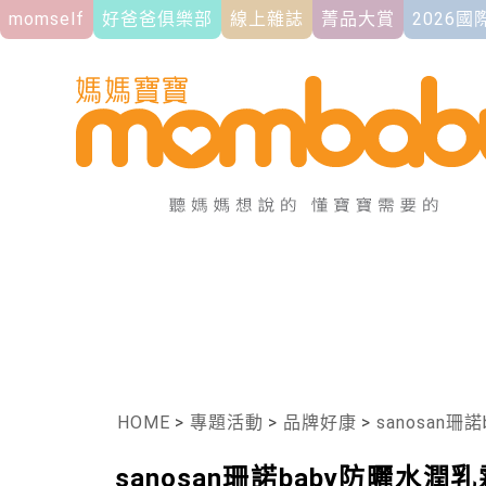
momself
好爸爸俱樂部
線上雜誌
菁品大賞
2026
HOME
>
專題活動
>
品牌好康
>
sanosan
sanosan珊諾baby防曬