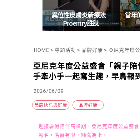
異位性皮膚炎新療法 –
當年
Proentry胜肽
HOME
>
專題活動
>
品牌好康
>
亞尼克年度公益盛會
亞尼克年度公益盛會「親子陪
手牽小手一起寫生趣，早鳥報
2026/06/09
品牌快訊與好康
品牌好康
迎接暑假陪伴高峰期，亞尼克年度公益盛會
報名，名額有限，額滿為止。