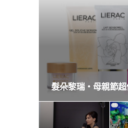
髮朵黎瑞‧母親節超
PR