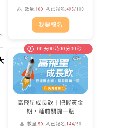
家清潔
數量:
已報名:
/
100
495
100
我要報名
00
天
00
時
00
分
00
秒
大
高飛星成長飲｜把握黃金
期，睡前關鍵一瓶
數量:
已報名:
/
50
144
50