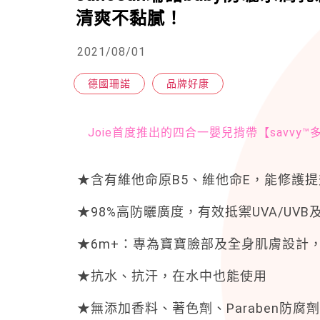
清爽不黏膩！
2021/08/01
德國珊諾
品牌好康
Joie首度推出的四合一嬰兒揹帶【savvy
★含有維他命原B5、維他命E，能修護
★98%高防曬廣度，有效抵禦UVA/UVB
★6m+：專為寶寶臉部及全身肌膚設計
★抗水、抗汗，在水中也能使用
★無添加香料、著色劑、Paraben防腐