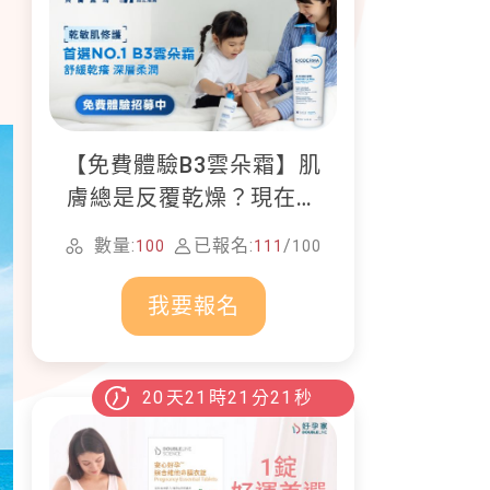
【免費體驗B3雲朵霜】肌
膚總是反覆乾燥？現在就
加入貝膚黛瑪修護體驗計
數量:
已報名:
/
100
111
100
畫！
我要報名
20
天
21
時
21
分
19
秒