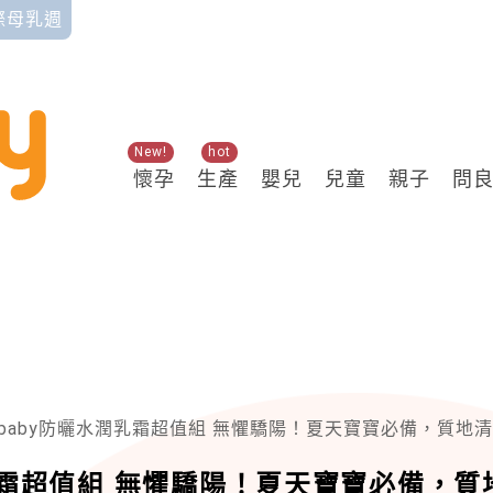
國際母乳週
New!
hot
懷孕
生產
嬰兒
兒童
親子
問
珊諾baby防曬水潤乳霜超值組 無懼驕陽！夏天寶寶必備，質地清爽不黏膩！
水潤乳霜超值組 無懼驕陽！夏天寶寶必備，質