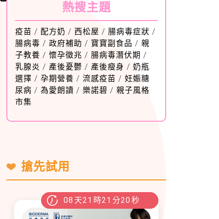
熱搜主題
疫苗
/
配方奶
/
西松屋
/
腸病毒症狀
/
腸病毒
/
政府補助
/
寶寶副食品
/
親
子教養
/
懷孕徵兆
/
腸病毒潛伏期
/
乳腺炎
/
產後憂鬱
/
產後瘦身
/
奶瓶
選擇
/
孕期營養
/
流感疫苗
/
妊娠糖
尿病
/
為愛朗讀
/
樂諾碧
/
親子風格
市集
搶先試用
08
天
21
時
21
分
18
秒