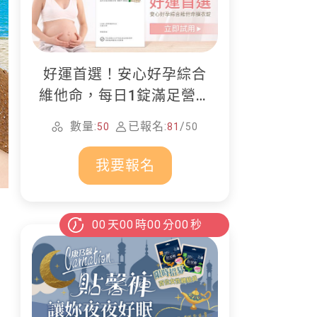
好運首選！安心好孕綜合
維他命，每日1錠滿足營養
所需
數量:
已報名:
/
50
81
50
我要報名
00
天
00
時
00
分
00
秒