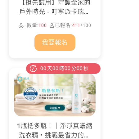
【搶先試用】守護全家的
戶外時光 - 叮寧派卡瑞丁
防蚊液
數量:
已報名:
/
100
411
100
我要報名
00
天
00
時
00
分
00
秒
1瓶抵多瓶！｜淨淨真濃縮
洗衣精，挑戰最省力的居