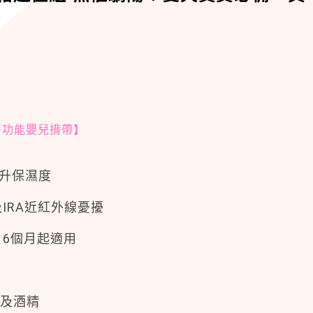
™多功能嬰兒揹帶】
提升保濕度
及IRA近紅外線憂擾
，6個月起適用
劑及酒精