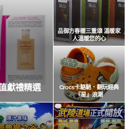
品御方春暖三重頌 溫暖家
人溫暖您的心
值獻禮精選
Crocs卡駱馳．翻玩經典
『星』浪潮
PR