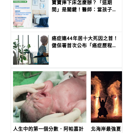
寶寶摔下床怎麼辦？「這期
間」是關鍵！醫師：當孩子出
現8症狀應盡速就醫
癌症連44年居十大死因之首！
健保署首次公布「癌症歷程」
調查報告，這癌症最可怕
人生中的第一個分數．阿帕嘉計
北海岸最強夏日盛