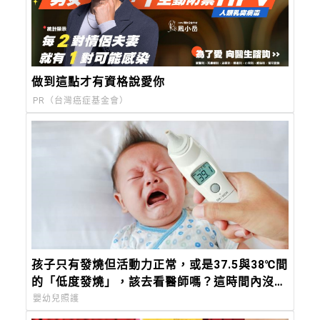
做到這點才有資格說愛你
PR（台灣癌症基金會）
孩子只有發燒但活動力正常，或是37.5與38℃間
的「低度發燒」，該去看醫師嗎？這時間內沒退
燒，必須就醫
嬰幼兒照護