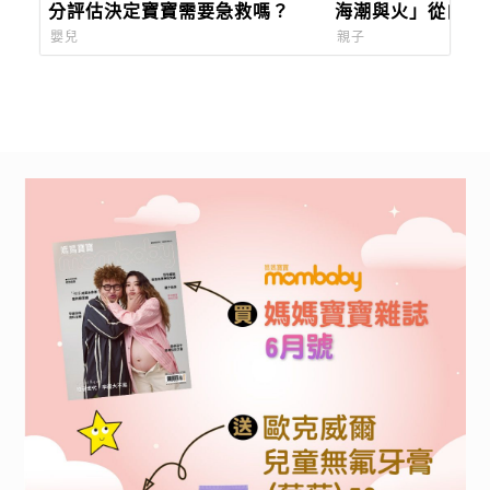
分評估決定寶寶需要急救嗎？
海潮與火」從白天
必玩攻略
嬰兒
親子