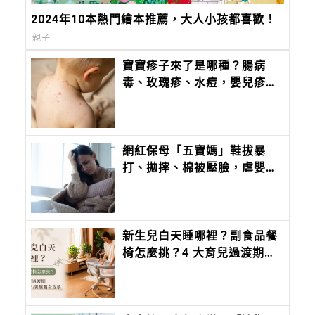
2024年10本熱門繪本推薦，大人小孩都喜歡！
親子
寶寶疹子來了是哪種？腸病
毒、玫瑰疹、水痘，嬰兒疹子
問題照護全攻略
網紅保母「五寶媽」鞋拔暴
打、拋摔、棉被壓臉，虐嬰判
刑 2 年定讞確定入獄，重摔男
童致死案仍審理中
新生兒白天睡哪裡？副食品餐
椅怎麼挑？4 大育兒過渡期
「客廳陪伴」與選購全攻略