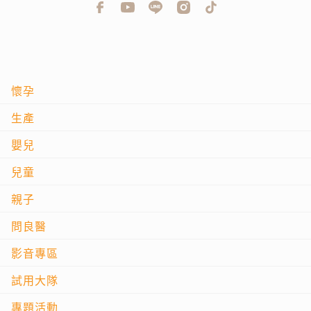
懷孕
生產
嬰兒
兒童
親子
問良醫
影音專區
試用大隊
專題活動