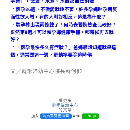
毒素」，微波、水煮、水蒸都無法消滅
．
懷孕36週，不做愛就睡不著，許多孕媽咪孕期反
而性欲大增，有的人剛好相反，這是為什麼？
．
驗孕棒出現兩條線了！何時去醫院檢查比較好？
既然第8週才可以領孕婦健康手冊，那時候再去就
好？
．
「懷孕最快多久有症狀？」爸媽最想知道就是這
個，通常是這一週，更精準要等這時候
文／育禾婦幼中心院長蘇河仰
看更多
育禾婦幼中心
的文章
加入
媽媽寶寶粉絲團
AND
LINE@