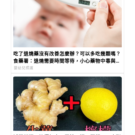
吃了退燒藥沒有改善怎麼辦？可以多吃幾顆嗎？
食藥署：退燒需要時間等待，小心藥物中毒與副
作用！
嬰幼兒照護