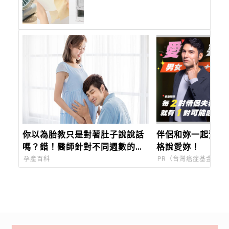
貨好物搶登台
你以為胎教只是對著肚子說說話
伴侶和妳一起預防
嗎？錯！醫師針對不同週數的胎
格說愛妳！
兒，給出不同的胎教，顛覆你對
孕產百科
PR（台灣癌症基金會）
胎教的觀念