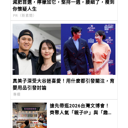
減肥首選，檸檬加它，堅持一週，腰細了，瘦到
你懷疑人生
PR（新素簡）
真美子深受大谷迷喜愛！用什麼都引發關注，育
嬰用品引發討論
專欄
搶先帶逛2026台灣文博會！
齊聚人氣「親子IP」與「趣味
文創」，會讓孩子快樂到瘋
掉！