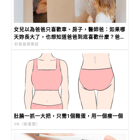
女兒以為爸爸只喜歡車、房子，醫師爸：如果哪
天妳長大了，也想知道爸爸到底喜歡什麼？爸爸
的答案會是：「妳。」
好爸爸俱樂部
肚腩一抓一大把，只需1個雞蛋，用一個瘦一個
PR（新素簡）