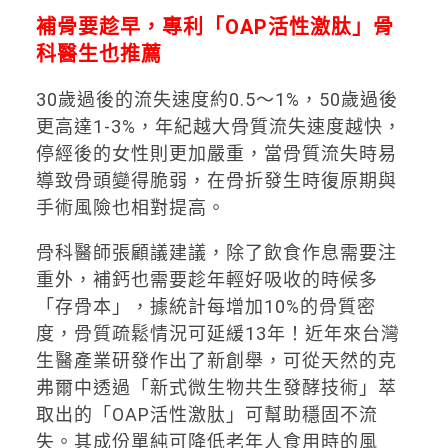
補骨要趁早，專利「OAP活性激肽」骨
科醫生也推薦
30歲過後的流失速度約0.5～1%，50歲過後
更高達1-3%，年紀越大骨質流失速度越快，
停經後的女性則更加嚴重，當骨質流失時易
導致骨頭變得脆弱，在骨折發生時復原期與
手術風險也相對提高。
骨科醫師張顧議建議，除了飲食作息需要注
重外，補鈣也需要趁年輕好吸收的時候多
「存骨本」，據統計每增加10%的骨質密
度，骨質疏鬆情況可延緩13年！近年來台灣
生醫產業研發作出了新創舉，可從天然的克
弗爾中透過「新式微生物共生發酵技術」萃
取出的「OAP活性激肽」可幫助穩固不流
失。其成份單純可降低老年人食用時的風