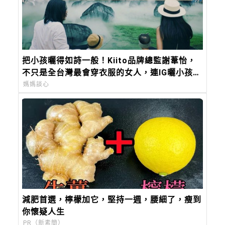
把小孩曬得如詩一般！Kiito品牌總監謝葦怡，
不只是全台灣最會穿衣服的女人，連IG曬小孩都
美得超有靈氣
媽媽談心
減肥首選，檸檬加它，堅持一週，腰細了，瘦到
你懷疑人生
PR（新素簡）