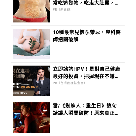
常吃這幾物，吃走大肚囊，瘦
出小蠻腰
PR（新素簡）
10種最常見懷孕禁忌，產科醫
師把關破解
立即諮詢HPV！是對自己健康
最好的投資，把握現在不嫌
晚！
PR（台灣癌症基金會）
雷/《蜘蛛人：重生日》這句
話讓人瞬間破防！原來真正無
堅不摧的，是曾被深愛過的孩
子