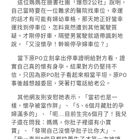
這位媽媽在臉書社團「爆怨2公社」說明，
自己當時要在一位難求的醫院找車位，幸運
的話才有可能有婦幼車格，那天她正好蠻幸
運找到停車位，怎料竟然遭到其他駕駛質
疑。才剛停好車，隔壁男駕駛就語帶諷刺地
說，「又沒懷孕！幹嘛停孕婦車位？」
當下原PO立刻拿出停車證明給對方看，證
實自己真的懷有身孕，結果對方仍堅持不
信，只因為原PO肚子看起來相當平坦。原PO
事後越想越委屈，哭著打電話給老公。
其他網友則安慰她表示，「當初也是一
樣，懷孕被當作胖」、「5、6個月藏肚的孕
婦滿多的」、「呃....目前生完6個月了！我兒
子還在問我：媽媽，你肚子裡還有小寶
寶」、「發現自己沒懷孕肚子比你大」、