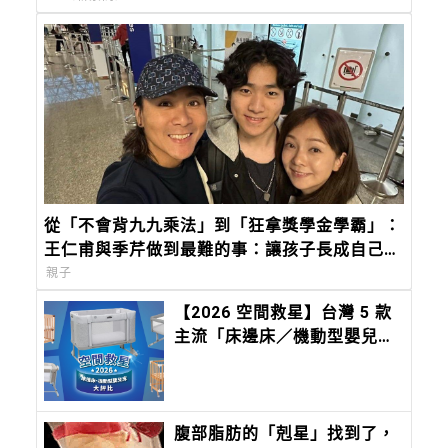
從「不會背九九乘法」到「狂拿獎學金學霸」：
王仁甫與季芹做到最難的事：讓孩子長成自己的
樣子
親子
【2026 空間救星】台灣 5 款
主流「床邊床／機動型嬰兒
床」評比：Chicco Next2Me
Forever，都會育兒的終極解
方
腹部脂肪的「剋星」找到了，