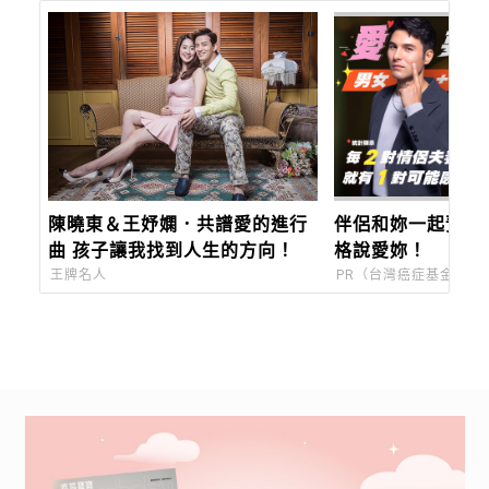
陳曉東＆王妤嫻．共譜愛的進行
伴侶和妳一起預防
曲 孩子讓我找到人生的方向！
格說愛妳！
王牌名人
PR（台灣癌症基金會）