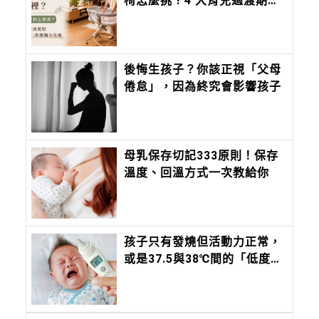
椅怎麼挑？4 大育兒過渡期
「客廳陪伴」與選購全攻略
後悔生孩子？你該正視「父母
倦怠」，因為終究會影響孩子
母乳保存切記333原則！保存
溫度、回溫方式一次教給你
孩子只有發燒但活動力正常，
或是37.5與38℃間的「低度發
燒」，該去看醫師嗎？這時間
內沒退燒，必須就醫