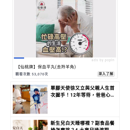
ads by popIn
【仙桃牌】保血平丸(去羚羊角)
深入了解
觀看次數 53,070次
單腳天使徐又立與父親人生首
次握手！12年等待，爸爸心疼
說到，「我只希望她可以慢慢
學會，用她的方式，抓住想要
的東西。」
新生兒白天睡哪裡？副食品餐