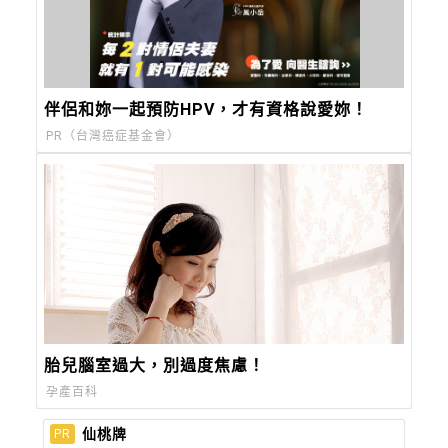
伴侶和妳一起預防HPV，才有資格說愛妳！
PR（台灣癌症基金會）
胎兒腦室過大，別過度焦慮！
孕產百科
仙桃牌
PR