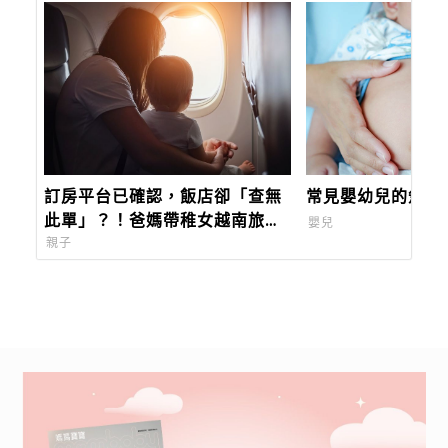
訂房平台已確認，飯店卻「查無
常見嬰幼兒的急性
此單」？！爸媽帶稚女越南旅遊
嬰兒
遭甩鍋，午夜流浪街頭！訂房求
親子
償教戰手則