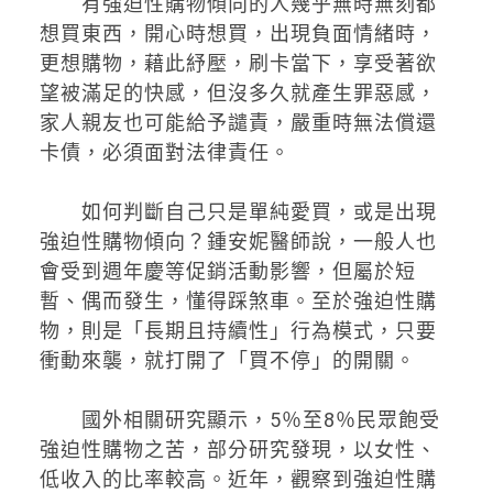
有強迫性購物傾向的人幾乎無時無刻都
想買東西，開心時想買，出現負面情緒時，
更想購物，藉此紓壓，刷卡當下，享受著欲
望被滿足的快感，但沒多久就產生罪惡感，
家人親友也可能給予譴責，嚴重時無法償還
卡債，必須面對法律責任。
如何判斷自己只是單純愛買，或是出現
強迫性購物傾向？鍾安妮醫師說，一般人也
會受到週年慶等促銷活動影響，但屬於短
暫、偶而發生，懂得踩煞車。至於強迫性購
物，則是「長期且持續性」行為模式，只要
衝動來襲，就打開了「買不停」的開關。
國外相關研究顯示，5％至8％民眾飽受
強迫性購物之苦，部分研究發現，以女性、
低收入的比率較高。近年，觀察到強迫性購