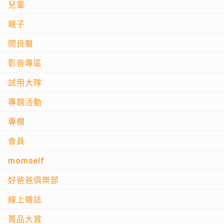
兒童
親子
問良醫
影音專區
試用大隊
專題活動
專欄
會員
momself
好爸爸俱樂部
線上雜誌
菁品大賞