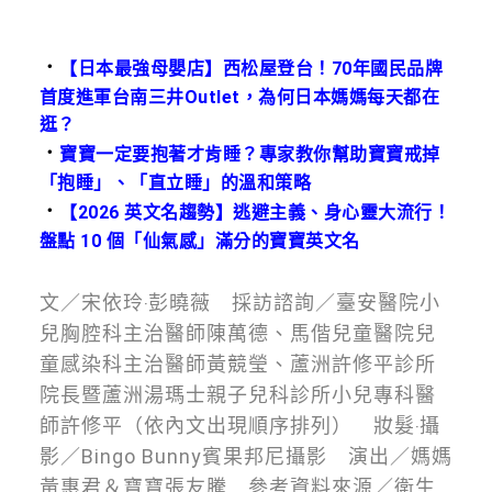
．
【日本最強母嬰店】西松屋登台！70年國民品牌
首度進軍台南三井Outlet，為何日本媽媽每天都在
逛？
．
寶寶一定要抱著才肯睡？專家教你幫助寶寶戒掉
「抱睡」、「直立睡」的溫和策略
．
【2026 英文名趨勢】逃避主義、身心靈大流行！
盤點 10 個「仙氣感」滿分的寶寶英文名
文／宋依玲‧彭曉薇 採訪諮詢／臺安醫院小
兒胸腔科主治醫師陳萬德、馬偕兒童醫院兒
童感染科主治醫師黃競瑩、蘆洲許修平診所
院長暨蘆洲湯瑪士親子兒科診所小兒專科醫
師許修平（依內文出現順序排列） 妝髮‧攝
影／Bingo Bunny賓果邦尼攝影 演出／媽媽
黃惠君＆寶寶張友騰 參考資料來源／衛生