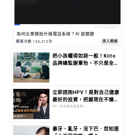
ads by popIn
為何企業開始升級電話系統？AI 是關鍵
深入瞭解
觀看次數 124,212次
把小孩曬得如詩一般！Kiito
品牌總監謝葦怡，不只是全台
灣最會穿衣服的女人，連IG曬
小孩都美得超有靈氣
立即諮詢HPV！是對自己健康
最好的投資，把握現在不嫌
晚！
PR（台灣癌症基金會）
暴牙、亂牙、沒下巴．您知道