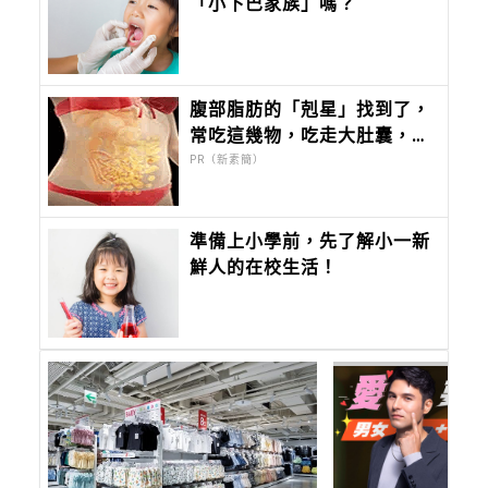
「小下巴家族」嗎？
腹部脂肪的「剋星」找到了，
常吃這幾物，吃走大肚囊，瘦
出小蠻腰
PR（新素簡）
準備上小學前，先了解小一新
鮮人的在校生活！