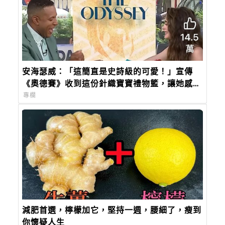
安海瑟威：「這簡直是史詩級的可愛！」宣傳
《奧德賽》收到這份針織寶寶禮物籃，讓她感動
到哭
專欄
減肥首選，檸檬加它，堅持一週，腰細了，瘦到
你懷疑人生