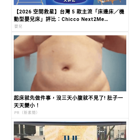
【2026 空間救星】台灣 5 款主流「床邊床／機
動型嬰兒床」評比：Chicco Next2Me
Forever，都會育兒的終極解方
嬰兒
起床就先做件事，沒三天小腹就不見了! 肚子一
天天變小！
PR（新素簡）