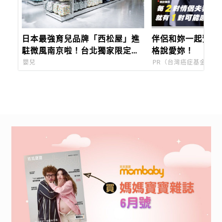
日本最強育兒品牌「西松屋」進
伴侶和妳一起預防
駐微風南京啦！台北獨家限定好
格說愛妳！
禮曝光，夏季商品8折起
嬰兒
PR（台灣癌症基金會）