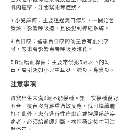
肌肉痙攣、牙關緊閉等症狀。
3.小兒麻痺：主要透過糞口傳染，一開始會
發燒，影響呼吸道，且侵犯到神經系統。
4.百日咳：罹患百日咳的幼童會有劇烈咳
嗽，嚴重會影響患者呼吸及進食。
5.B型嗜血桿菌：主要常侵犯5歲以下的幼
童，會引起如小兒中耳炎、肺炎、鼻竇炎。
注意事項
寶寶出生未滿6週不能接種。第一次接種後對
五合一疫苗沒有嚴重過敏反應，就可繼續施
打；此外，患有進行性痙攣症或神經系統疾
病者，必須給醫師判斷，病情穩定後才可注
射疫苗。