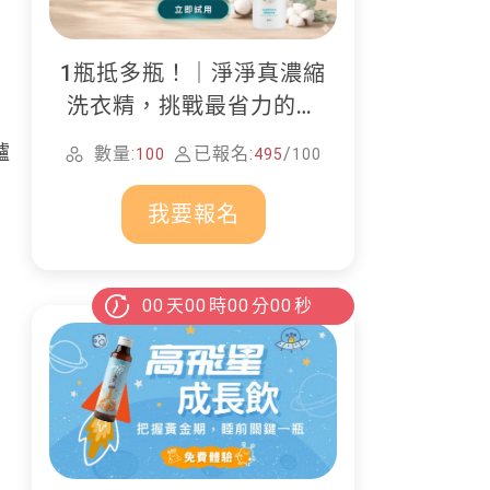
1瓶抵多瓶！｜淨淨真濃縮
洗衣精，挑戰最省力的居
家清潔
爐
數量:
已報名:
/
100
495
100
我要報名
00
天
00
時
00
分
00
秒