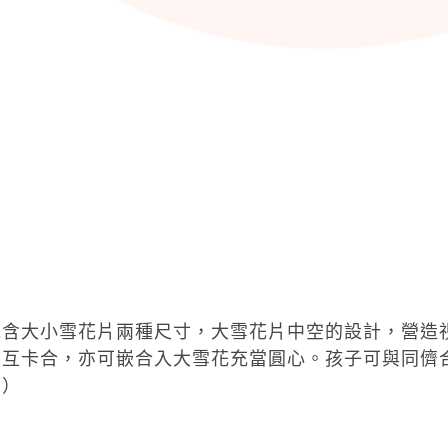
，包含大小雪花片兩種尺寸，大雪花片中空的設計，營造
相互卡合，亦可嵌合入大雪花充當圓心。孩子可與同儕
園）