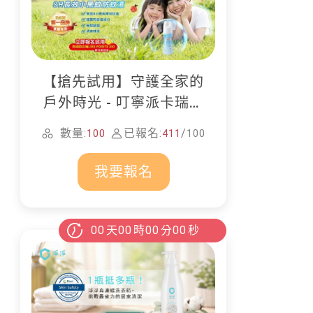
【搶先試用】守護全家的
戶外時光 - 叮寧派卡瑞丁
防蚊液
數量:
已報名:
/
100
411
100
我要報名
00
天
00
時
00
分
00
秒