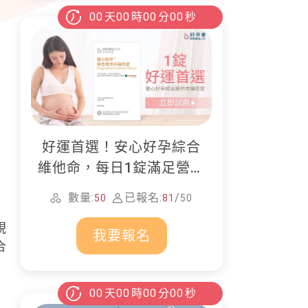
00
天
00
時
00
分
00
秒
好運首選！安心好孕綜合
維他命，每日1錠滿足營養
所需
數量:
已報名:
/
50
81
50
視
我要報名
合
00
天
00
時
00
分
00
秒