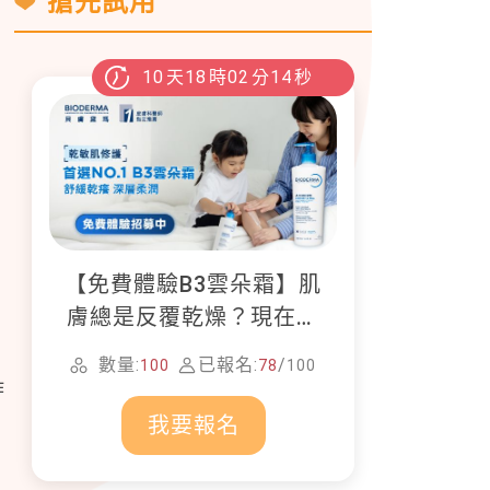
搶先試用
10
天
18
時
02
分
13
秒
【免費體驗B3雲朵霜】肌
膚總是反覆乾燥？現在就
加入貝膚黛瑪修護體驗計
數量:
已報名:
/
100
78
100
畫！
作
我要報名