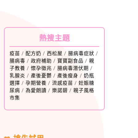
熱搜主題
疫苗
/
配方奶
/
西松屋
/
腸病毒症狀
/
腸病毒
/
政府補助
/
寶寶副食品
/
親
子教養
/
懷孕徵兆
/
腸病毒潛伏期
/
乳腺炎
/
產後憂鬱
/
產後瘦身
/
奶瓶
選擇
/
孕期營養
/
流感疫苗
/
妊娠糖
尿病
/
為愛朗讀
/
樂諾碧
/
親子風格
市集