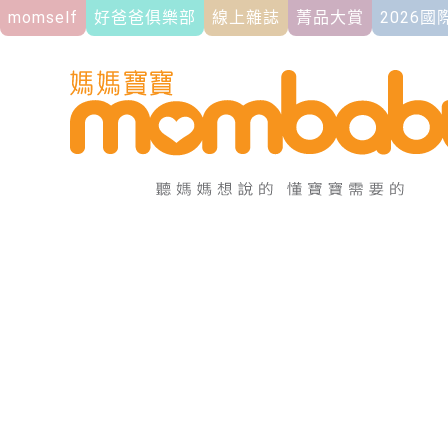
momself
好爸爸俱樂部
線上雜誌
菁品大賞
2026