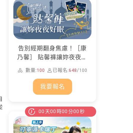
告別經期翻身焦慮！［康
乃馨］ 貼馨褲讓妳夜夜好
眠
數量:
已報名:
/
100
648
100
我要報名
目
從
00
天
00
時
00
分
00
秒