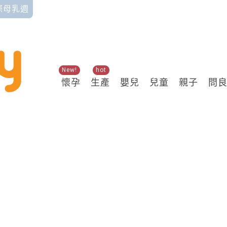
國際母乳週
New!
hot
懷孕
生產
嬰兒
兒童
親子
問