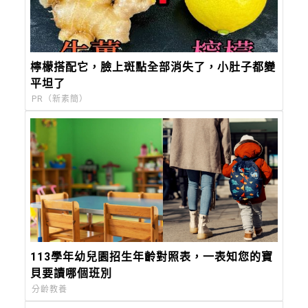
檸檬搭配它，臉上斑點全部消失了，小肚子都變
平坦了
PR（新素簡）
113學年幼兒園招生年齡對照表，一表知您的寶
貝要讀哪個班別
分齡教養