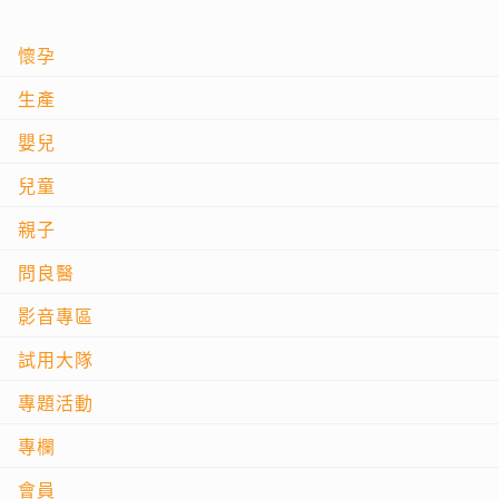
懷孕
生產
嬰兒
兒童
親子
問良醫
影音專區
試用大隊
專題活動
專欄
會員