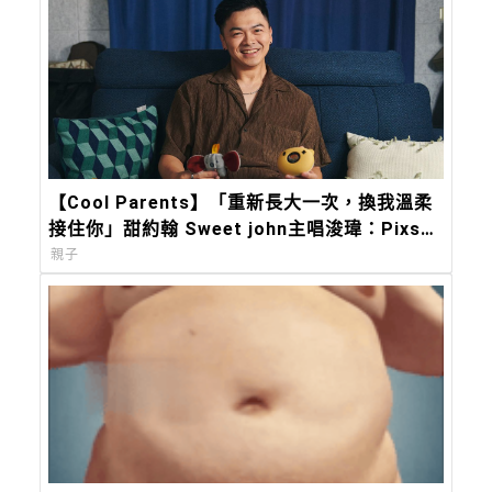
【Cool Parents】「重新長大一次，換我溫柔
接住你」甜約翰 Sweet john主唱浚瑋：Pixsee
陪我築起兒子的移動城堡
親子