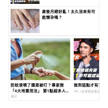
產後月經好亂！太久沒來有可
能懷孕嗎？
防蚊液噴了還是被叮？專家揪
做到這點才有資格
「4大地雷用法」 第1點超多人漏
PR（台灣癌症基金會）
掉
親子