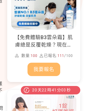
造
【免費體驗B3雲朵霜】肌
膚總是反覆乾燥？現在就
加入貝膚黛瑪修護體驗計
數量:
已報名:
/
100
111
100
畫！
我要報名
樣
不
20
天
22
時
41
分
02
秒
問