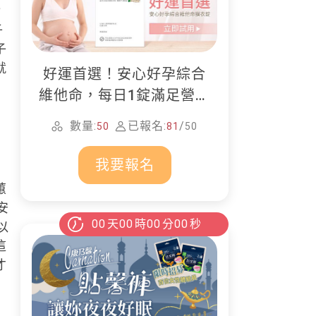
階
子
子
就
好運首選！安心好孕綜合
維他命，每日1錠滿足營養
所需
數量:
已報名:
/
50
81
50
我要報名
蕙
安
00
天
00
時
00
分
00
秒
以
這
才