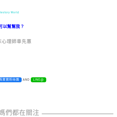
estory World
可以幫幫我？
床心理師車先蕙
媽寶寶粉絲團
AND
LINE@
媽們都在關注