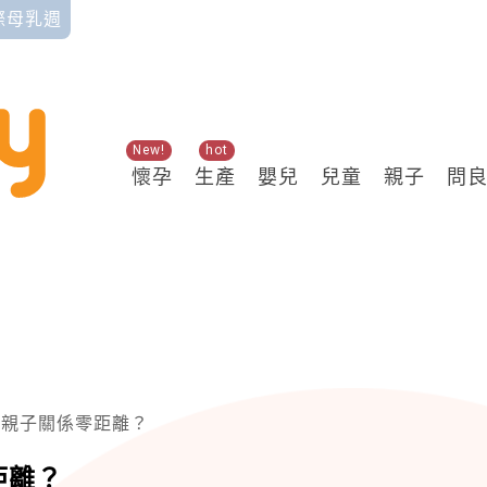
國際母乳週
New!
hot
懷孕
生產
嬰兒
兒童
親子
問
讓親子關係零距離？
距離？