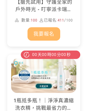
【搶先試用】守護全家的
戶外時光 - 叮寧派卡瑞丁
防蚊液
數量:
已報名:
/
100
411
100
我要報名
00
天
00
時
00
分
00
秒
1瓶抵多瓶！｜淨淨真濃縮
洗衣精，挑戰最省力的居