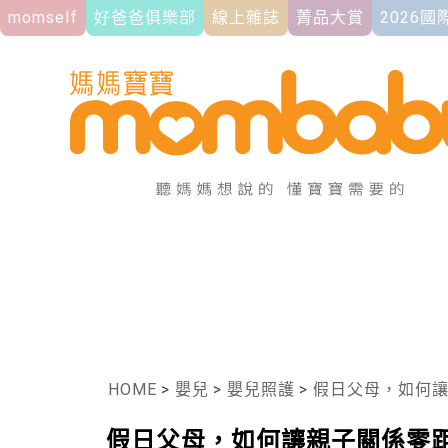
momself
好爸爸俱樂部
線上雜誌
菁品大賞
2026
HOME
>
嬰兒
>
嬰兒照護
>
假日父母，如何
假日父母，如何讓親子關係零