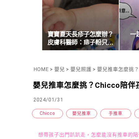
寶寶夏天長疹子怎麼辦？
一
皮膚科醫師：痱子粉只有
預防及舒緩作用
HOME
>
嬰兒
>
嬰兒照護
>
嬰兒推車怎麼挑？
嬰兒推車怎麼挑？Chicco
2024/01/31
Chicco
嬰兒推車
手推車
想帶孩子出門趴趴走，怎麼能沒有推車的陪