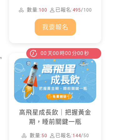
家清潔
數量:
已報名:
/
100
495
100
我要報名
00
天
00
時
00
分
00
秒
高飛星成長飲｜把握黃金
期，睡前關鍵一瓶
數量:
已報名:
/
50
144
50