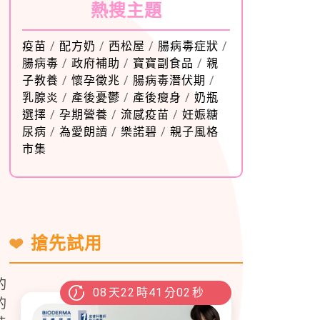
熱搜主題
疫苗
/
配方奶
/
西松屋
/
腸病毒症狀
/
腸病毒
/
政府補助
/
寶寶副食品
/
親
子教養
/
懷孕徵兆
/
腸病毒潛伏期
/
乳腺炎
/
產後憂鬱
/
產後瘦身
/
奶瓶
選擇
/
孕期營養
/
流感疫苗
/
妊娠糖
尿病
/
為愛朗讀
/
樂諾碧
/
親子風格
市集
搶先試用
的
08
天
22
時
41
分
01
秒
的