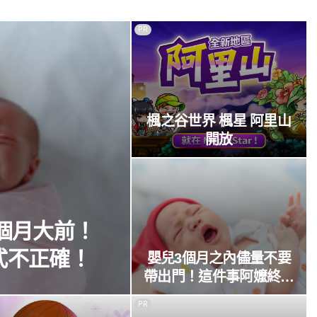
PR
楓之谷世界 楓星 阿里山
開放
個月大前！
式不正確！
嬰兒3個月之內儘量不要
帶出門！這件事阿嬤終於
沒說錯
PR