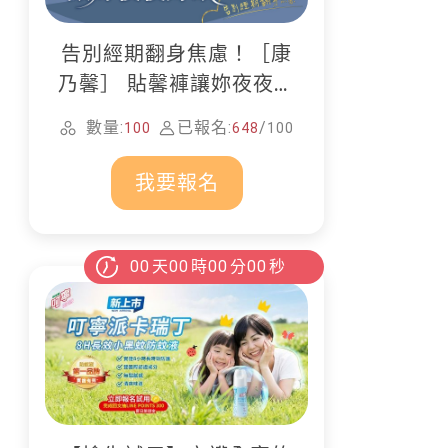
告別經期翻身焦慮！［康
乃馨］ 貼馨褲讓妳夜夜好
眠
數量:
已報名:
/
100
648
100
我要報名
00
天
00
時
00
分
00
秒