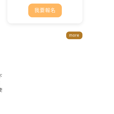
我要報名
more
下
遊
使