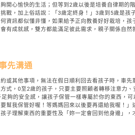
夠開心愉快的生活；但等到2歲以後是培養自律期的
挑戰，加上俗話說：「3歲定終身！」3歲到5歲是孩
任何資訊都似懂非懂，如果給予正向教養好好栽培，孩
也會有成就感，雙方都能滿足彼此需求，親子關係自然
事先溝通
有約或其他事項，無法在假日順利回去看孩子時，車先
方式，0至2歲的孩子，只要主要照顧者轉移注意力、
子足夠的安全感，讓孩子保管一樣專屬於你的東西，可
你要幫我保管好喔！等媽媽回來以後要再還給我喔！」
讓孩子理解東西的重要性及「妳一定會回到他身邊」，