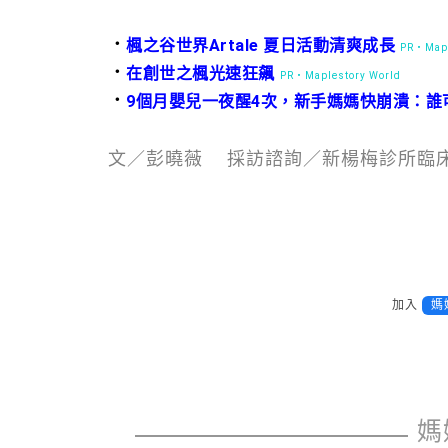
．
楓之谷世界Artale 夏日活動清爽成長
PR・Mapl
．
在創世之楓光速狂飆
PR・Maplestory World
．
9個月嬰兒一夜醒4次，新手媽媽快崩潰：誰
文／彭曉薇 採訪諮詢／新楊梅診所臨
加入
媽
媽