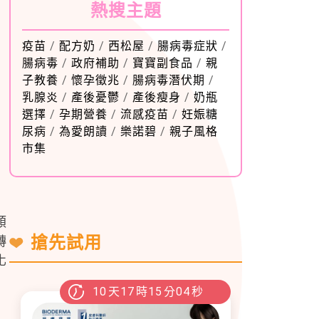
熱搜主題
疫苗
/
配方奶
/
西松屋
/
腸病毒症狀
/
腸病毒
/
政府補助
/
寶寶副食品
/
親
子教養
/
懷孕徵兆
/
腸病毒潛伏期
/
乳腺炎
/
產後憂鬱
/
產後瘦身
/
奶瓶
選擇
/
孕期營養
/
流感疫苗
/
妊娠糖
尿病
/
為愛朗讀
/
樂諾碧
/
親子風格
市集
類
搶先試用
轉
化
10
天
17
時
15
分
03
秒