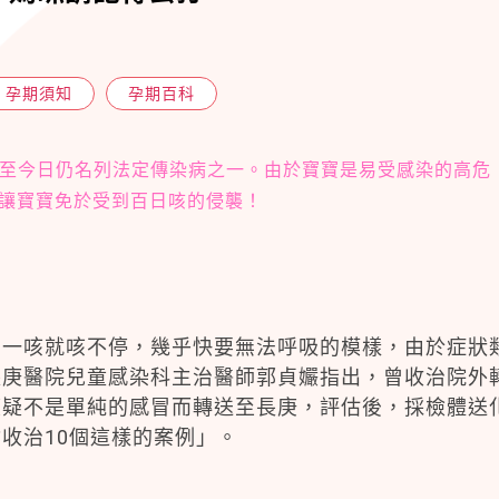
孕期須知
孕期百科
病，但時至今日仍名列法定傳染病之一。由於寶寶是易受感染的高危
讓寶寶免於受到百日咳的侵襲！
，一咳就咳不停，幾乎快要無法呼吸的模樣，由於症狀
長庚醫院兒童感染科主治醫師郭貞孍指出，曾收治院外
懷疑不是單純的感冒而轉送至長庚，評估後，採檢體送
收治10個這樣的案例」。