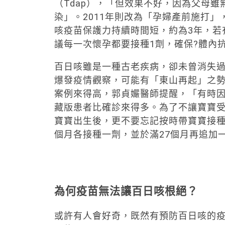
（Tdap），「但效果不好，因為父母
染」。2011年則改為「孕婦產前施打」
咳疫苗保護力持續時間短，約為3年，若
議每一次懷孕都要接種1劑，確保?體內
百日咳雖是一種古老疾病，卻未曾消失
爆發疫情觀察，可能有「東山再起」之勢，
案例來得高，郭貞孍醫師提醒，「有時
藏版患者比確診來得多。為了不讓寶寶
寶寶出生後，更不要忘記按時帶寶寶接種
個月各接種一劑，並於滿27個月再追加
為何疫苗無法讓百日咳根絕？
或許有人會好奇，既然有預防百日咳的