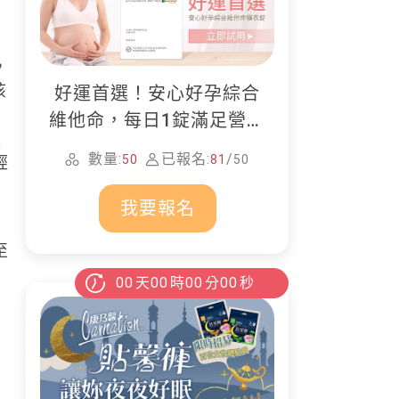
，
咳
好運首選！安心好孕綜合
維他命，每日1錠滿足營養
嚴
所需
數量:
已報名:
/
50
81
50
經
我要報名
要
至
00
天
00
時
00
分
00
秒