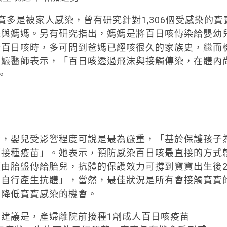
多是被家人感染，曾有研究針對1,306個受感染的寶
妹與媽媽。另有研究指出，媽媽是將百日咳傳染給嬰幼
染百日咳時，多可問到爸媽已經咳很久的家族史，繼而
貞孍醫師表示，「百日咳透過飛沫與接觸傳染，在體內
。
者，嬰兒受影響程度可說是最為嚴重，「基於保護孩子
應接種疫苗」。她表示，預防感染百日咳最直接的方式
由胎盤傳給胎兒，抗體的保護效力可撐到寶寶出生後
，自行產生抗體」，當然，最佳狀況是所有會接觸寶寶
，降低寶寶感染的機會。
）建議是，產婦離院前接種1劑成人百日咳疫苗