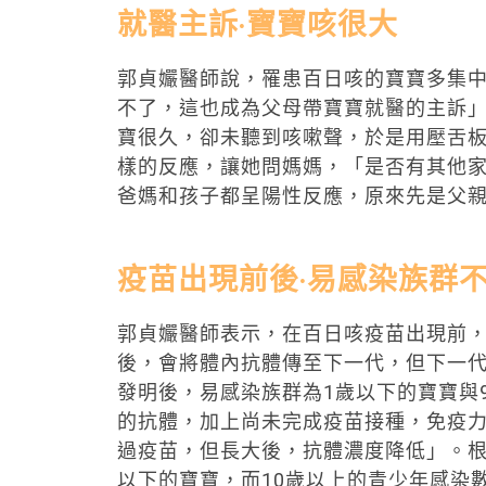
就醫主訴‧寶寶咳很大
郭貞孍醫師說，罹患百日咳的寶寶多集中
不了，這也成為父母帶寶寶就醫的主訴
寶很久，卻未聽到咳嗽聲，於是用壓舌
樣的反應，讓她問媽媽，「是否有其他
爸媽和孩子都呈陽性反應，原來先是父
疫苗出現前後‧易感染族群
郭貞孍醫師表示，在百日咳疫苗出現前
後，會將體內抗體傳至下一代，但下一
發明後，易感染族群為1歲以下的寶寶與
的抗體，加上尚未完成疫苗接種，免疫力
過疫苗，但長大後，抗體濃度降低」。根
以下的寶寶，而10歲以上的青少年感染