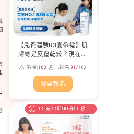
感
接
【免費體驗B3雲朵霜】肌
膚總是反覆乾燥？現在就
加入貝膚黛瑪修護體驗計
咳
數量:
已報名:
/
100
81
100
畫！
能
我要報名
但
就
00
天
00
時
00
分
00
秒
也