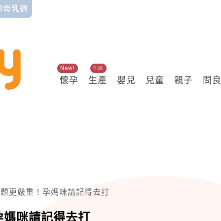
國際母乳週
New!
hot
懷孕
生產
嬰兒
兒童
親子
問
問題更嚴重！孕媽咪請記得去打
孕媽咪請記得去打