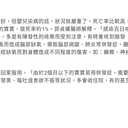
良好，但嬰兒染病的話，狀況就嚴重了，死亡率比較高
的寶寶，致死率約1%。郭貞孍醫師解釋，「感染百日
略，多是有陣發性的咳嗽而受到注意，有時會咳到臉發
進而造成腦部缺氧，導致腦部病變、肺炎等併發症，
曾經缺氧而對身體造成不同程度的傷害，如：癲癇、神
回家服用，「由於2個月以下的寶寶易得併發症，需
部發黑、嘔吐或食欲不振等狀況，多會收住院，有的甚