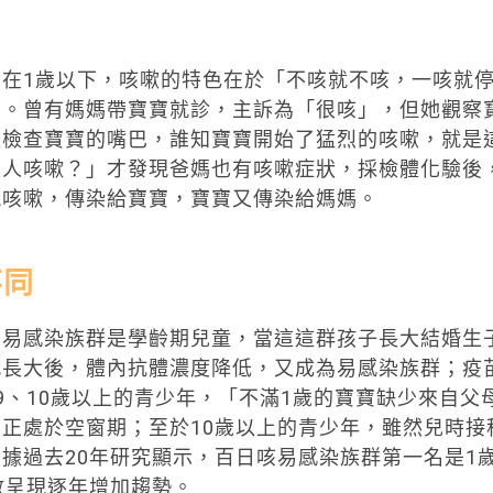
在1歲以下，咳嗽的特色在於「不咳就不咳，一咳就
」。曾有媽媽帶寶寶就診，主訴為「很咳」，但她觀察
板檢查寶寶的嘴巴，誰知寶寶開始了猛烈的咳嗽，就是
家人咳嗽？」才發現爸媽也有咳嗽症狀，採檢體化驗後
親咳嗽，傳染給寶寶，寶寶又傳染給媽媽。
不同
，易感染族群是學齡期兒童，當這這群孩子長大結婚生
代長大後，體內抗體濃度降低，又成為易感染族群；疫
9、10歲以上的青少年，「不滿1歲的寶寶缺少來自父
正處於空窗期；至於10歲以上的青少年，雖然兒時接
據過去20年研究顯示，百日咳易感染族群第一名是1
數呈現逐年增加趨勢。