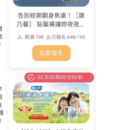
告別經期翻身焦慮！［康
停
乃馨］ 貼馨褲讓妳夜夜好
寶
眠
這
數量:
已報名:
/
100
648
100
，
我要報名
00
天
00
時
00
分
00
秒
子
苗
母
種
歲