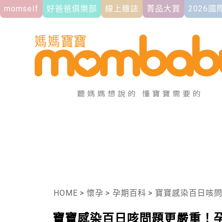
momself
好爸爸俱樂部
線上雜誌
菁品大賞
2026
HOME
>
懷孕
>
孕期百科
>
寶寶感染百日咳
寶寶感染百日咳問題更嚴重！