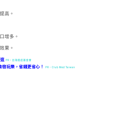
率提高。
人口增多。
護效果。
在這
PR・台灣癌症基金會
食宿玩樂，省錢更省心！
PR・Club Med Taiwan