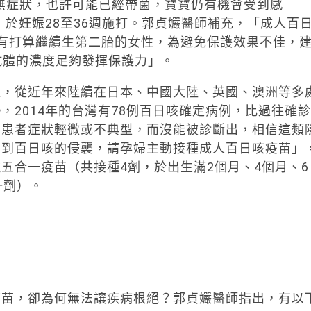
雖無症狀，也許可能已經帶菌，寶寶仍有機會受到感
，於妊娠28至36週施打。郭貞孍醫師補充，「成人百
有打算繼續生第二胎的女性，為避免保護效果不佳，
抗體的濃度足夠發揮保護力」。
過，從近年來陸續在日本、中國大陸、英國、澳洲等多
2014年的台灣有78例百日咳確定病例，比過往確診
因患者症狀輕微或不典型，而沒能被診斷出，相信這類
受到百日咳的侵襲，請孕婦主動接種成人百日咳疫苗」
五合一疫苗（共接種4劑，於出生滿2個月、4個月、6
一劑）。
疫苗，卻為何無法讓疾病根絕？郭貞孍醫師指出，有以