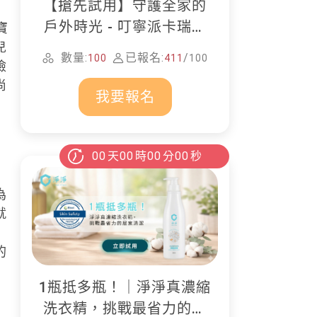
【搶先試用】守護全家的
戶外時光 - 叮寧派卡瑞丁
寶
防蚊液
兒
數量:
已報名:
/
100
411
100
檢
尚
我要報名
00
天
00
時
00
分
00
秒
為
就
2
的
1瓶抵多瓶！｜淨淨真濃縮
洗衣精，挑戰最省力的居