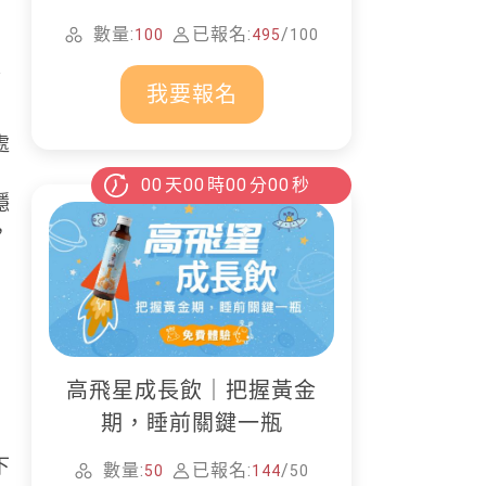
家清潔
數量:
已報名:
/
日
100
495
100
建
我要報名
處
00
天
00
時
00
分
00
秒
隱
，
高飛星成長飲｜把握黃金
期，睡前關鍵一瓶
下
數量:
已報名:
/
50
144
50