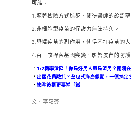
可能：
1.隨著檢驗方式進步，使得醫師的診斷
2.非細胞型疫苗的保護力無法持久。
3.恐懼疫苗的副作用，使得不打疫苗的
4.百日咳桿菌基因突變，影響疫苗的防
．
1/2機率淪陷！你是好男人還是渣男？關鍵
．
出國花費難抓？全包式海島假期，一價搞定
．
懷孕後期更要補「鐵」
文／李藹芬