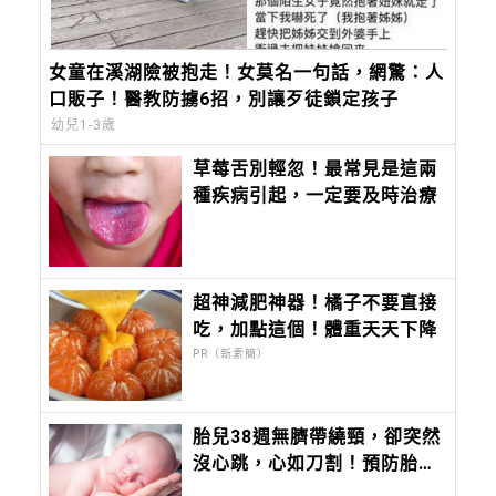
女童在溪湖險被抱走！女莫名一句話，網驚：人
口販子！醫教防擄6招，別讓歹徒鎖定孩子
幼兒1-3歲
草莓舌別輕忽！最常見是這兩
種疾病引起，一定要及時治療
超神減肥神器！橘子不要直接
吃，加點這個！體重天天下降
PR（新素簡）
胎兒38週無臍帶繞頸，卻突然
沒心跳，心如刀割！預防胎死
腹中注意胎兒6徵兆、母體5狀