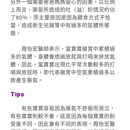
另外一個需要爸爸媽媽留心的因素，以比例
上而言，脹氣所造成的吐（溢）奶情況約佔
了80％，而主要原因是因為餵食方式不恰
當，造成新生兒腸胃中有過多的氣體所導
致，
周怡宏醫師表示，當寶寶腸胃中累積過
多的氣體，身體會透過放屁與打嗝來排放氣
體，因此，當寶寶出現比平常次數較多的打
嗝與放屁時，即代表腸胃中空氣累積過多以
致產生脹氣。
Tips
有些寶寶容易因為脹氣不舒服而哭泣，
有些寶寶則較不會，這是因為每個寶寶的耐
受度不同，因此會有不同的表現，周怡宏醫