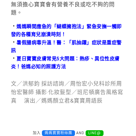
無須擔心寶寶會有營養不良或吃不夠的問
題。
．
媽媽瞬間應急的「蝴蝶擁抱法」緊急安撫一觸即
發的各種育兒崩潰時刻！
．
暑假腸病毒升溫！醫：「肌抽躍」症狀是重症警
訊
．
夏日寶寶皮膚常見5大問題：熱疹、異位性皮膚
炎！爸媽必知的照護方法
文／洪郁鈞 採訪諮詢／周怡宏小兒科診所周
怡宏醫師 攝影‧化妝髮型／班尼頓廣告風格寫
真 演出／媽媽顏立君&寶寶周語辰
加入
媽媽寶寶粉絲團
AND
LINE@