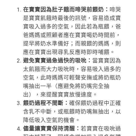
在寶寶因為肚子餓而啼哭前餵奶：
啼哭
是寶寶飢餓時最後的訊號，容易造成寶
寶吸入過多的空氣，因此若為瓶餵，爸
爸媽媽或照顧者應在寶寶喝奶時間前，
提早將奶水準備好；而親餵的媽媽，則
應在寶寶出現尋乳反應時即時哺餵。
避免寶寶過急過快的吸吮：
當寶寶因為
太飢餓而大力吸吮時，容易吸入過多的
空氣，此時媽媽可輕聲安撫或將奶瓶奶
嘴抽出一半（應避免將奶嘴完全抽
出），來提醒寶寶放慢速度。
餵奶過程不間斷：
確保餵奶過程中正確
含乳不中斷，或瓶餵時奶嘴無抽出，以
降低吸入空氣的機會。
儘量讓寶寶保持清醒：
若寶寶在吸吮過