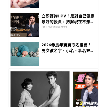
況
立即諮詢HPV！是對自己健康
最好的投資，把握現在不嫌
晚！
PR（台灣癌症基金會）
2026赤馬年寶寶取名推薦！
男女孩名字、小名、乳名靈感
大全，切記不要「這六個」部
首