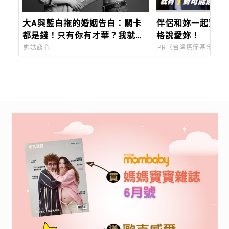
大A與藍白拖的婚姻告白：關卡
伴侶和妳一起預防
都是錢！只有你有才華？我就必
格說愛妳！
須帶小孩、撿你的牙線棒！
媽媽談心
PR（台灣癌症基金會）