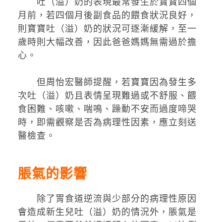
吐（溢）奶的表現最常發生於寶寶四個
月前，若四個月後副食品的餵食狀況良好，
則寶寶吐（溢）奶的狀況可逐漸緩解，至一
歲時則大幅改善，因此爸爸媽媽無需過於擔
心。
但周怡宏醫師提醒，若寶寶因為發生多
次吐（溢）奶且表情呈現難過或不舒服、餵
食困難、咳嗽、喘鳴、躁動不安而過度啼哭
時，即需觀察是否為病理性因素，應立刻送
醫檢查。
脹氣的影響
除了胃食道逆流與少部分的病理性原因
會造成新生兒吐（溢）奶的情況外，脹氣是