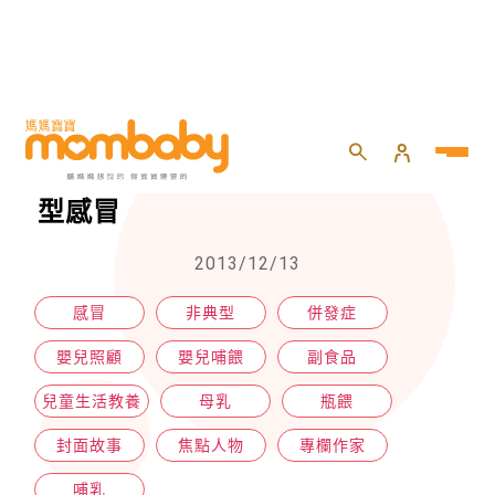
HOME
>
生產
>
哺乳
>
別讓小感冒成為大麻煩．揪出非典型感冒
別讓小感冒成為大麻煩．揪出非典
型感冒
2013/12/13
感冒
非典型
併發症
嬰兒照顧
嬰兒哺餵
副食品
兒童生活教養
母乳
瓶餵
封面故事
焦點人物
專欄作家
哺乳