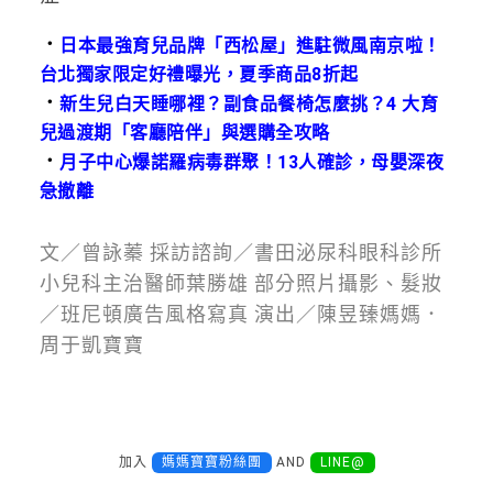
．
日本最強育兒品牌「西松屋」進駐微風南京啦！
台北獨家限定好禮曝光，夏季商品8折起
．
新生兒白天睡哪裡？副食品餐椅怎麼挑？4 大育
兒過渡期「客廳陪伴」與選購全攻略
．
月子中心爆諾羅病毒群聚！13人確診，母嬰深夜
急撤離
文／曾詠蓁 採訪諮詢／書田泌尿科眼科診所
小兒科主治醫師葉勝雄 部分照片攝影、髮妝
／班尼頓廣告風格寫真 演出／陳昱臻媽媽．
周于凱寶寶
加入
媽媽寶寶粉絲團
AND
LINE@