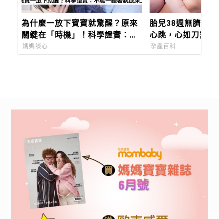
為什麼一放下寶寶就驚醒？原來
胎兒38週無臍帶
關鍵在「時機」！科學證實：安
心跳，心如刀割！
撫寶寶最有效率的方法是這個
注意胎兒6徵兆、
媽媽談心
孕產百科