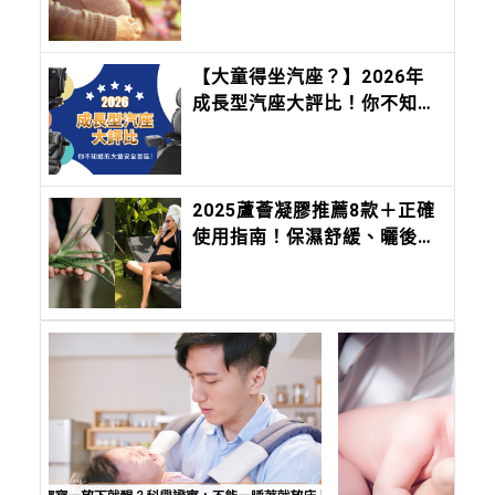
【大童得坐汽座？】2026年
成長型汽座大評比！你不知道
的大童安全盲區！
2025蘆薈凝膠推薦8款＋正確
使用指南！保濕舒緩、曬後修
護一次搞懂