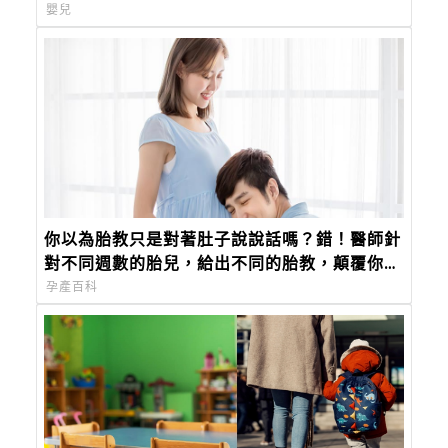
嬰兒
你以為胎教只是對著肚子說說話嗎？錯！醫師針
對不同週數的胎兒，給出不同的胎教，顛覆你對
胎教的觀念
孕產百科