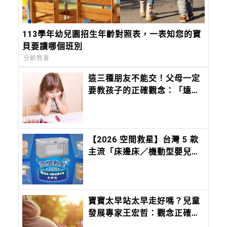
113學年幼兒園招生年齡對照表，一表知您的寶
貝要讀哪個班別
分齡教養
這三種朋友不能交！父母一定
要教孩子的正確觀念：「遠離
霸凌」從交朋友開始
【2026 空間救星】台灣 5 款
主流「床邊床／機動型嬰兒
床」評比：Chicco Next2Me
Forever，都會育兒的終極解
方
寶寶太早站太早走好嗎？兒童
發展專家王宏哲：觀念正確才
重要