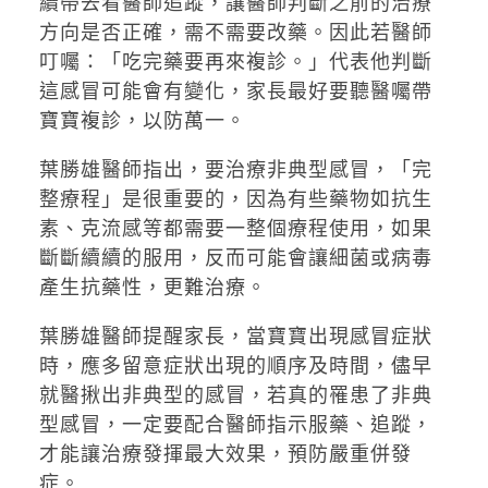
續帶去看醫師追蹤，讓醫師判斷之前的治療
方向是否正確，需不需要改藥。因此若醫師
叮囑：「吃完藥要再來複診。」代表他判斷
這感冒可能會有變化，家長最好要聽醫囑帶
寶寶複診，以防萬一。
葉勝雄醫師指出，要治療非典型感冒，「完
整療程」是很重要的，因為有些藥物如抗生
素、克流感等都需要一整個療程使用，如果
斷斷續續的服用，反而可能會讓細菌或病毒
產生抗藥性，更難治療。
葉勝雄醫師提醒家長，當寶寶出現感冒症狀
時，應多留意症狀出現的順序及時間，儘早
就醫揪出非典型的感冒，若真的罹患了非典
型感冒，一定要配合醫師指示服藥、追蹤，
才能讓治療發揮最大效果，預防嚴重併發
症。