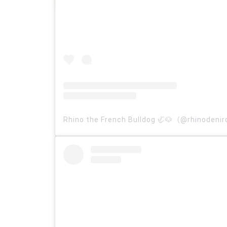
Rhino the French Bulldog 🦏🐶（@rhinod