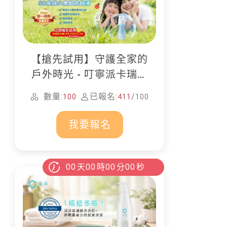
【搶先試用】守護全家的
戶外時光 - 叮寧派卡瑞丁
防蚊液
數量:
已報名:
/
100
411
100
我要報名
00
天
00
時
00
分
00
秒