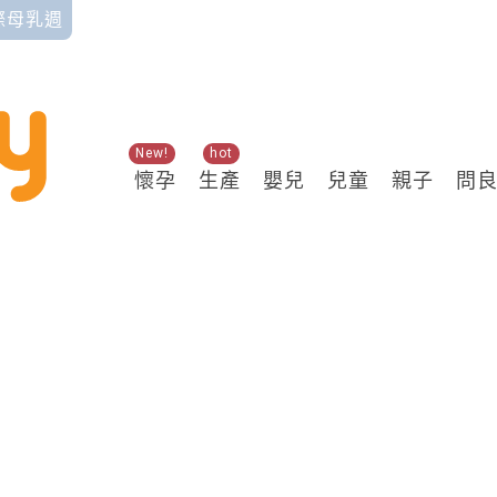
國際母乳週
New!
hot
懷孕
生產
嬰兒
兒童
親子
問