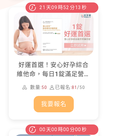
21
天
09
時
52
分
12
秒
好運首選！安心好孕綜合
張貼
維他命，每日1錠滿足營養
所需
數量:
已報名:
/
50
81
50
我要報名
00
天
00
時
00
分
00
秒