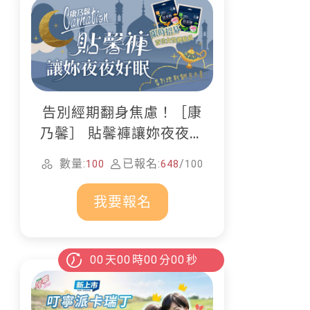
告別經期翻身焦慮！［康
乃馨］ 貼馨褲讓妳夜夜好
眠
數量:
已報名:
/
100
648
100
我要報名
00
天
00
時
00
分
00
秒