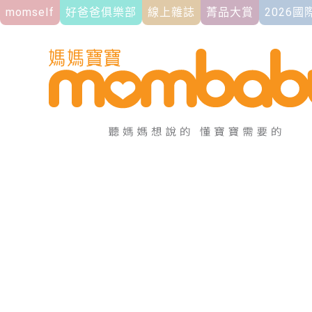
momself
好爸爸俱樂部
線上雜誌
菁品大賞
2026