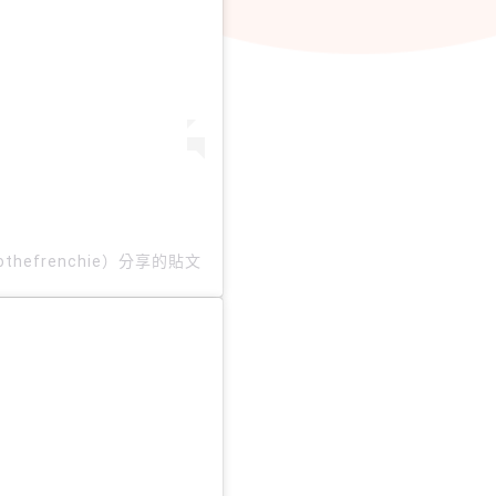
enirothefrenchie）分享的貼文
於
PDT 2020 年 8
月 月 4 日 下午 1:49