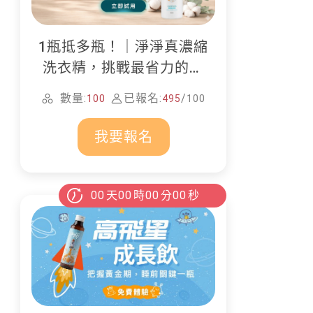
1瓶抵多瓶！｜淨淨真濃縮
洗衣精，挑戰最省力的居
家清潔
數量:
已報名:
/
100
495
100
我要報名
00
天
00
時
00
分
00
秒