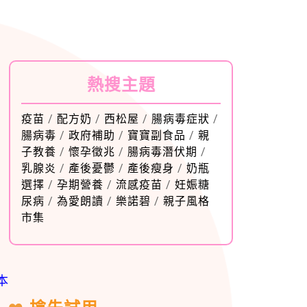
熱搜主題
疫苗
/
配方奶
/
西松屋
/
腸病毒症狀
/
腸病毒
/
政府補助
/
寶寶副食品
/
親
子教養
/
懷孕徵兆
/
腸病毒潛伏期
/
乳腺炎
/
產後憂鬱
/
產後瘦身
/
奶瓶
選擇
/
孕期營養
/
流感疫苗
/
妊娠糖
尿病
/
為愛朗讀
/
樂諾碧
/
親子風格
市集
本