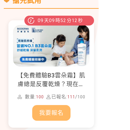
搶先試用
09
天
09
時
52
分
11
秒
【免費體驗B3雲朵霜】肌
膚總是反覆乾燥？現在就
加入貝膚黛瑪修護體驗計
數量:
已報名:
/
100
111
100
畫！
我要報名