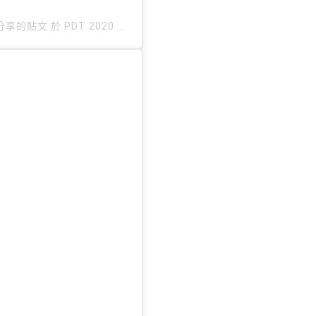
_）分享的貼文
於
PDT 2020 年 7月 月 23 日 上午 5:39
張貼